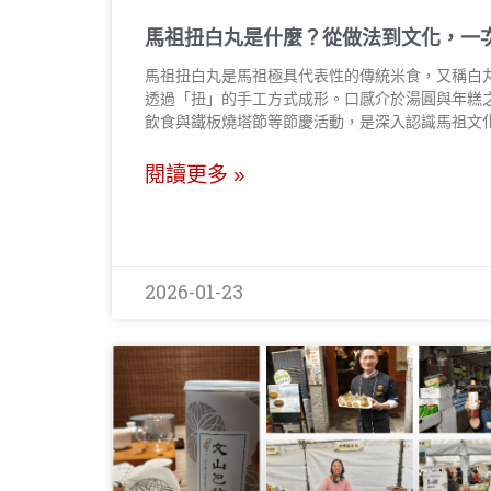
馬祖扭白丸是什麼？從做法到文化，一
馬祖扭白丸是馬祖極具代表性的傳統米食，又稱白
透過「扭」的手工方式成形。口感介於湯圓與年糕
飲食與鐵板燒塔節等節慶活動，是深入認識馬祖文
閱讀更多 »
2026-01-23