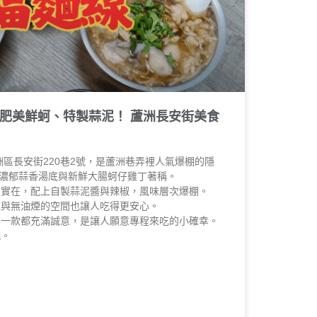
肥美鮮蚵、特製蒜泥！ 蘆洲長安街美食
洲區長安街220巷2號，是蘆洲巷弄裡人氣爆棚的隱
濃郁蒜香湯底與新鮮大腸蚵仔雞丁著稱。
多實在，配上自製蒜泥醬與辣椒，風味層次爆棚。
施與無油煙的空間也讓人吃得更安心。
每一款都充滿誠意，是讓人願意專程來吃的小確幸。
感。