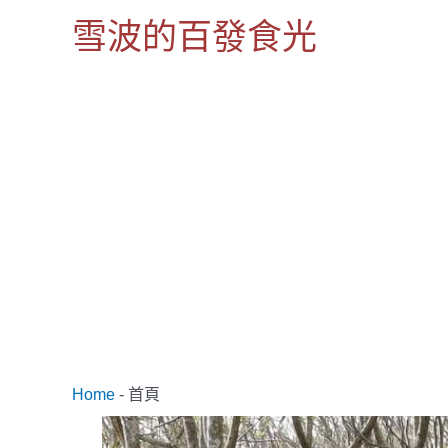
跳
雪波的百發食光
至
主
要
內
容
Home
-
首頁