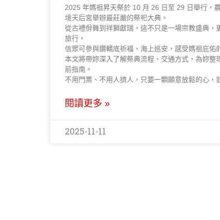
2025 年媽祖昇天祭於 10 月 26 日至 29 日舉行
境天后宮舉辦最莊嚴的祭祀大典。
從古禮佾舞到祥獅獻瑞，這不只是一場宗教盛典，
旅行。
信眾可參與鑽轎底祈福、海上巡安，感受媽祖庇佑
本文將帶妳深入了解祭典流程、交通方式，為妳整
前指南。
不用門票、不用人擠人，只要一顆願意放鬆的心，
閱讀更多 »
2025-11-11