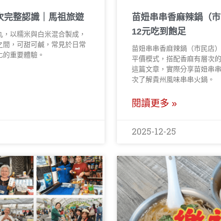
次完整認識｜馬祖旅遊
苗妞串串香麻辣鍋（市
12元吃到飽足
丸，以糯米與白米混合製成，
之間，可甜可鹹，常見於日常
苗妞串串香麻辣鍋（市民店）
化的重要體驗。
平價模式，搭配香麻有層次
這篇文章，實際分享苗妞串
次了解貴州風味串串火鍋。
閱讀更多 »
2025-12-25