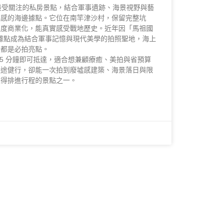
最受關注的私房景點，結合軍事遺跡、海景視野與藝
事感的海邊據點。它位在南竿津沙村，保留完整坑
過度商業化，能真實感受戰地歷史。近年因「馬祖國
3據點成為結合軍事記憶與現代美學的拍照聖地，海上
置都是必拍亮點。
～5 分鐘即可抵達，適合想兼顧療癒、美拍與省預算
長途健行，卻能一次拍到廢墟感建築、海景落日與限
值得排進行程的景點之一。