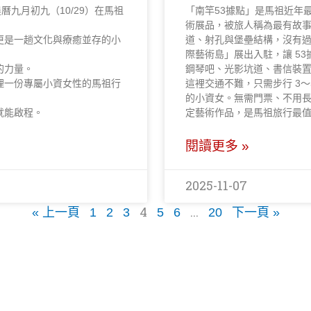
，農曆九月初九（10/29）在馬祖
「南竿53據點」是馬祖近年
術展品，被旅人稱為最有故
更是一趟文化與療癒並存的小
道、射孔與堡壘結構，沒有
際藝術島」展出入駐，讓 5
的力量。
鋼琴吧、光影坑道、書信裝
理一份專屬小資女性的馬祖行
這裡交通不難，只需步行 3
的小資女。無需門票、不用
就能啟程。
定藝術作品，是馬祖旅行最
閱讀更多 »
2025-11-07
4
...
« 上一頁
1
2
3
5
6
20
下一頁 »