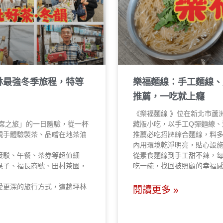
坪林最強冬季旅程，特等
樂福麵線：手工麵線、
推薦，一吃就上癮
《樂福麵線 》位在新北市蘆
茶席之旅」的一日體驗，從一杯
藏版小吃，以手工Q彈麵線、
親手體驗製茶、品嚐在地茶油
推薦必吃招牌綜合麵線，料
內用環境乾淨明亮，貼心設
接駁、午餐、茶券等超值細
從素食麵線到手工甜不辣，
果子、福長商號、田村茶園，
吃一碗，找回被照顧的幸福
受更深的旅行方式，這趟坪林
閱讀更多 »