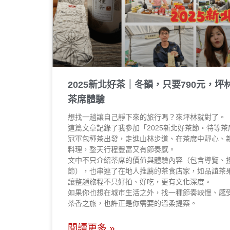
2025新北好茶｜冬韻，只要790元，
茶席體驗
想找一趟讓自己靜下來的旅行嗎？來坪林就對了。
這篇文章記錄了我參加「2025新北好茶節・特等
冠軍包種茶出發，走進山林步道、在茶席中靜心、
料理，整天行程豐富又有節奏感。
文中不只介紹茶席的價值與體驗內容（包含導覽、
節），也串連了在地人推薦的茶食店家，如品誼茶
讓整趟旅程不只好拍、好吃，更有文化深度。
如果你也想在城市生活之外，找一種節奏較慢、感
茶香之旅，也許正是你需要的溫柔提案。
閱讀更多 »