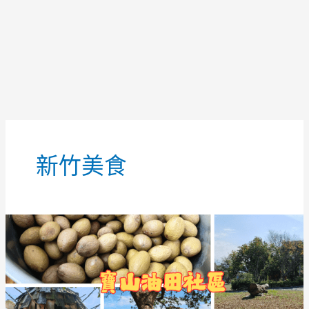
新竹美食
【橄
欖
油
怎
麼
挑】