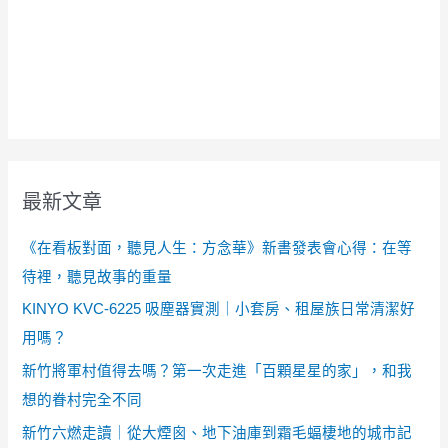
最新文章
《在看板對面，聽見人生：方念華》新書發表會心得：在等
待裡，聽見故事的重量
KINYO KVC-6225 吸塵器實測｜小套房、租屋族日常清潔好
用嗎？
新竹將軍村值得去嗎？第一次走進「百顆星星的家」，和我
想的眷村完全不同
新竹六燃走讀｜從大煙囪、地下油庫到霜毛蝠棲地的城市記