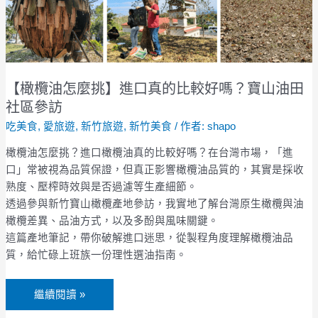
進
口
真
的
比
【橄欖油怎麼挑】進口真的比較好嗎？寶山油田
較
社區參訪
好
吃美食
,
愛旅遊
,
新竹旅遊
,
新竹美食
/ 作者:
shapo
嗎？
寶
橄欖油怎麼挑？進口橄欖油真的比較好嗎？在台灣市場，「進
山
口」常被視為品質保證，但真正影響橄欖油品質的，其實是採收
油
熟度、壓榨時效與是否過濾等生產細節。
田
透過參與新竹寶山橄欖產地參訪，我實地了解台灣原生橄欖與油
社
橄欖差異、品油方式，以及多酚與風味關鍵。
區
這篇產地筆記，帶你破解進口迷思，從製程角度理解橄欖油品
參
質，給忙碌上班族一份理性選油指南。
訪
繼續閱讀 »