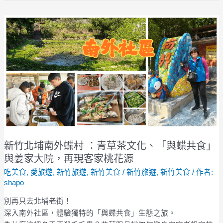
新
竹
北
埔
南
外
蝶
村
：
青
草
新竹北埔南外蝶村 ：青草茶文化、「與蝶共食」
茶
與姜家大院，再現客家桃花源
文
吃美食
,
愛旅遊
,
新竹旅遊
,
新竹美食
/
新竹旅遊
,
新竹美食
/ 作者:
化、
shapo
「與
蝶
別再只去北埔老街！
共
深入南外社區，體驗獨特的「與蝶共食」生態之旅。