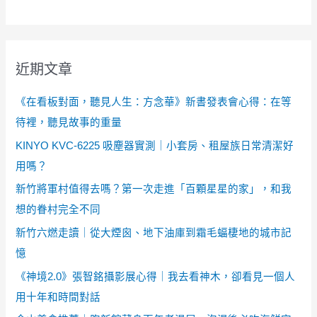
近期文章
《在看板對面，聽見人生：方念華》新書發表會心得：在等
待裡，聽見故事的重量
KINYO KVC-6225 吸塵器實測｜小套房、租屋族日常清潔好
用嗎？
新竹將軍村值得去嗎？第一次走進「百顆星星的家」，和我
想的眷村完全不同
新竹六燃走讀｜從大煙囪、地下油庫到霜毛蝠棲地的城市記
憶
《神境2.0》張智銘攝影展心得｜我去看神木，卻看見一個人
用十年和時間對話