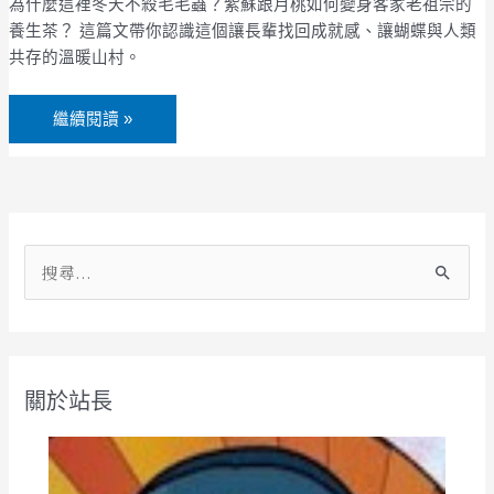
食」
為什麼這裡冬天不殺毛毛蟲？紫蘇跟月桃如何變身客家老祖宗的
與
養生茶？ 這篇文帶你認識這個讓長輩找回成就感、讓蝴蝶與人類
姜
共存的溫暖山村。
家
大
繼續閱讀 »
院，
再
現
客
家
桃
搜
花
尋
源
關
鍵
關於站長
字
: