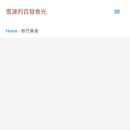
跳
主
至
雪波的百發食光
主
要
要
Home
-
新竹美食
內
選
容
單