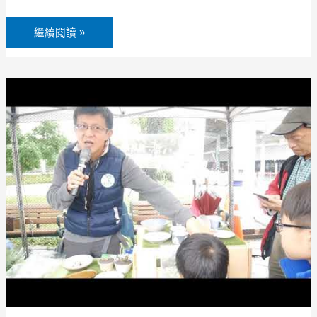
凱
耀
繼續閱讀 »
長
濱
金
【田
剛
園
米
好
高
食
雄
器】
139
杜
白
宏
米
全
糙
喜
米
樂
甜
屋
米
有
釀
機
台
農