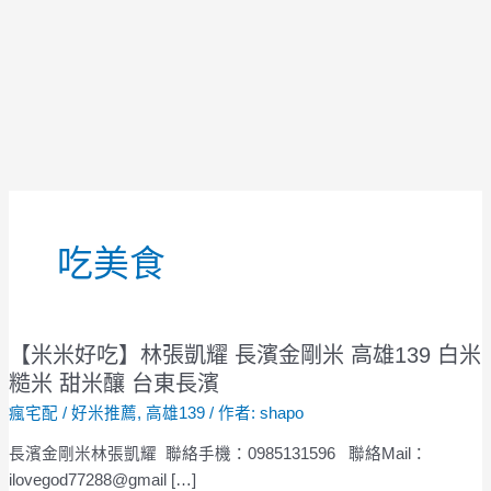
文
章
吃美食
分
頁
【米米好吃】林張凱耀 長濱金剛米 高雄139 白米
【米
米
糙米 甜米釀 台東長濱
好
瘋宅配
/
好米推薦
,
高雄139
/ 作者:
shapo
吃】
長濱金剛米林張凱耀 聯絡手機：0985131596 聯絡Mail：
林
ilovegod77288@gmail […]
張