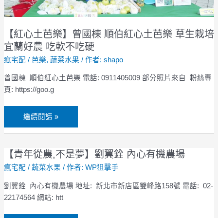
順
伯
紅
【紅心土芭樂】曾國棟 順伯紅心土芭樂 草生栽培
心
宜蘭好農 吃軟不吃硬
土
瘋宅配
/
芭樂
,
蔬菜水果
/ 作者:
shapo
芭
樂
曾國棟 順伯紅心土芭樂 電話: 0911405009 部分照片來自 粉絲專
草
頁: https://goo.g
生
栽
繼續閱讀 »
培
宜
蘭
【青年從農,不是夢】劉翼銓 內心有機農場
【青
好
年
瘋宅配
/
蔬菜水果
/ 作者:
WP狙擊手
農
從
吃
劉翼銓 內心有機農場 地址: 新北市新店區雙峰路158號 電話: 02-
農,
軟
22174564 網站: htt
不
不
是
吃