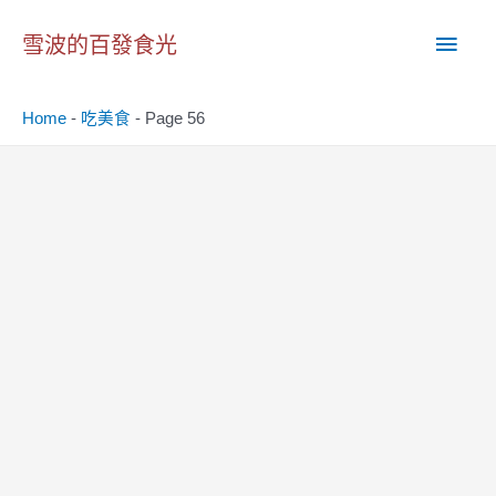
跳
主
至
雪波的百發食光
主
要
要
Home
-
吃美食
-
Page 56
內
選
容
單