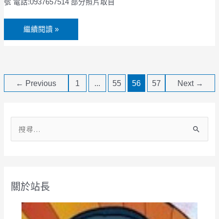
蘭
號 電話:0937657514 部分照片取自
許
陽
峻
黃
榮
繼續閱讀 »
金
卓
柑
武
枕
山
頭
咖
山
←
Previous
1
...
55
56
57
Next
→
啡
一
農
日
場
農
2017
夫
搜
臺
趣
灣
尋
踩
國
關
線
產
鍵
團
精
關於站長
宜
字
品
蘭
:
咖
好
啡