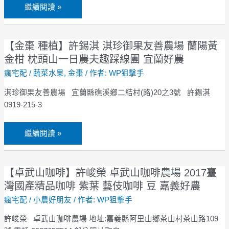
夢】
繼續閱讀 »
硬
劉
翼
銓
【金棗 種植】許錫淇 淇珍御果友善農場 蘭陽黃
【金
內
棗
金柑 枕頭山一日農夫趣踩線團 宜蘭好農
心
種
瘋宅配
/
蔬菜水果
,
金棗
/ 作者:
WP狙擊手
有
植】
機
淇珍御果友善農場 宜蘭縣礁溪鄉二結村(路)20之3號 許錫淇
許
農
0919-215-3
錫
場
淇
淇
繼續閱讀 »
珍
御
果
【卓武山咖啡】許峻榮 卓武山咖啡農場 2017臺
【卓
友
武
灣國產精品咖啡 紫葉 藝伎咖啡 豆 嘉義好農
善
山
瘋宅配
/
小農好朋友
/ 作者:
WP狙擊手
農
咖
場
許峻榮 卓武山咖啡農場 地址:嘉義縣阿里山鄉茶山村茶山路109
啡】