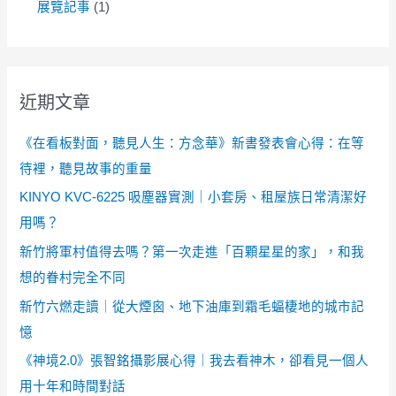
展覽記事
(1)
近期文章
《在看板對面，聽見人生：方念華》新書發表會心得：在等
待裡，聽見故事的重量
KINYO KVC-6225 吸塵器實測｜小套房、租屋族日常清潔好
用嗎？
新竹將軍村值得去嗎？第一次走進「百顆星星的家」，和我
想的眷村完全不同
新竹六燃走讀｜從大煙囪、地下油庫到霜毛蝠棲地的城市記
憶
《神境2.0》張智銘攝影展心得｜我去看神木，卻看見一個人
用十年和時間對話