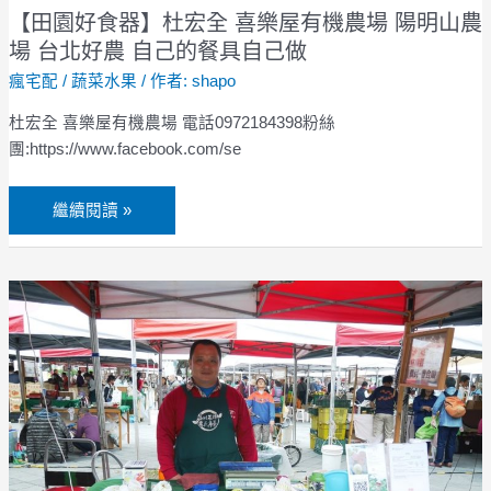
東
場
【田園好食器】杜宏全 喜樂屋有機農場 陽明山農
長
陽
場 台北好農 自己的餐具自己做
濱
明
瘋宅配
/
蔬菜水果
/ 作者:
shapo
山
農
杜宏全 喜樂屋有機農場 電話0972184398粉絲
場
團:https://www.facebook.com/se
台
北
繼續閱讀 »
好
農
自
【紅
己
心
的
土
餐
芭
具
樂】
自
曾
己
國
做
棟