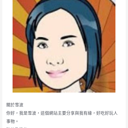
農
紫
葉
藝
伎
咖
啡
豆
嘉
義
好
農
關於雪波
你好，我是雪波，這個網站主要分享與我有緣，好吃好玩人
事物。