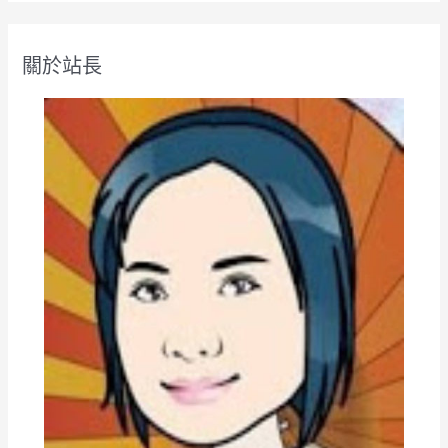
關
鍵
關於站長
字
: