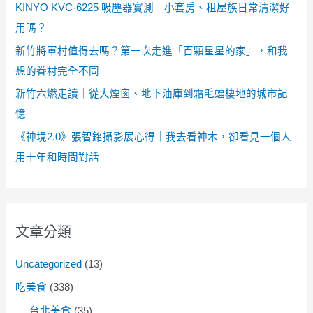
KINYO KVC-6225 吸塵器實測｜小套房、租屋族日常清潔好
用嗎？
新竹將軍村值得去嗎？第一次走進「百顆星星的家」，和我
想的眷村完全不同
新竹六燃走讀｜從大煙囪、地下油庫到霜毛蝠棲地的城市記
憶
《神境2.0》張智銘攝影展心得｜我去看神木，卻看見一個人
用十年和時間對話
文章分類
Uncategorized
(13)
吃美食
(338)
台北美食
(35)