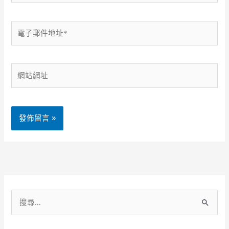
電
子
郵
件
網
地
站
址
網
*
址
Alternative:
搜
尋