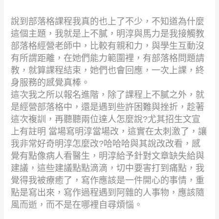
說到部落格課程我真的也上了不少，不知道為什麼
這個主題，我就是上不膩，明淳與馬力是我接觸教
部落格經營老師中，比較有親和力，與學生互動沒
有所謂距離，在她們能力範圍裡，有部落格問題請
教，就算課程結束，她們也會回應，一次上課，終
身服務的感覺真棒。
這次我之所以報名進階，除了課程上不膩之外，就
是經營部落格中，還是遇到些許困難與挫折，趁著
這次複訓，再聽聽兩位達人怎麼說
?
尤其招生文宣
上有註明 當場寫明淳當場改，這實在太刺激了，讓
我非常好奇明淳怎麼改
?
哈哈哈與其說改改看，感
覺有點像病人看醫生，明淳給予針對文章缺失給與
建議，這些建議點點滴滴，切中要害打到痛點，我
覺得我被療癒了，寫作應該是一件開心的事情，重
點是寫出來，寫作過程遇到阿雜的人事物，應該隨
風而逝，而不是在哪裡自尋煩惱。