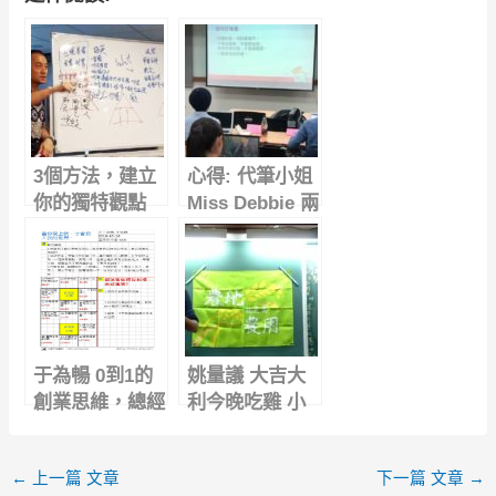
3個方法，建立
心得: 代筆小姐
你的獨特觀點
Miss Debbie 兩
小時寫出你的品
牌故事
于為暢 0到1的
姚量議 大吉大
創業思維，總經
利今晚吃雞 小
理到部落客的斜
農大食 農@台
槓旅程
大講座
←
上一篇 文章
下一篇 文章
→