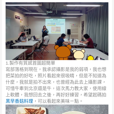
1.
製作有質感首圖超簡單
寫部落格到現在，我承認攝影是我的弱項，我也想
把菜拍的好吃，照片看起來很吸睛，但是不知道為
什麼，我就是拍不出來，也曾經為此去上攝影課，
可惜牛牽到北京還是牛，這次馬力教大家，使用線
上軟體，我想回去之後，再好好練習，希望起碼拍
黑早香菇料理
，可以看起來美味ㄧ點。