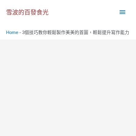
跳
主
至
雪波的百發食光
主
要
要
Home
-
3個技巧教你輕鬆製作美美的首圖，輕鬆提升寫作能力
內
選
容
單