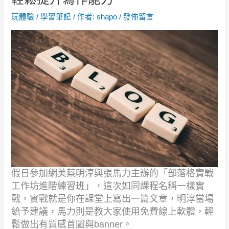
玩體驗
/
學習筆記
/ 作者:
shapo
/
發佈留言
假日參加網美蔡明淳與張馬力主辦的「部落格實戰
工作坊進階練習班」，這次如同課程名稱一樣實
戰，實戰就是你在課堂上寫出一篇文章，明淳當場
給予建議，馬力則是教大家使用免費線上軟體，輕
鬆做出有質感首圖與
banner
。