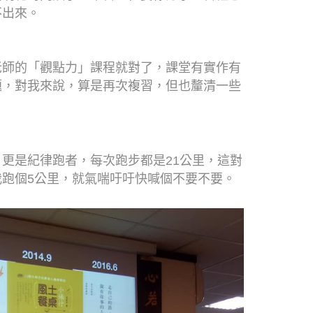
不出來。
老師的「觀點力」課程就對了，課堂有實作有
題，對我來說，算是再次複習，但也釐清一些
更是紀律跑者，每次跑步都是21公里，這對
跑個5公里，就氣喘吁吁快喊個不要不要。