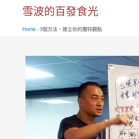
跳
雪波的百發食光
至
主
要
Home
-
3個方法，建立你的獨特觀點
內
容
Post
navigation