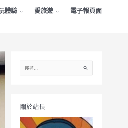
玩體驗
愛旅遊
電子報頁面
搜
尋
關
鍵
關於站長
字
: