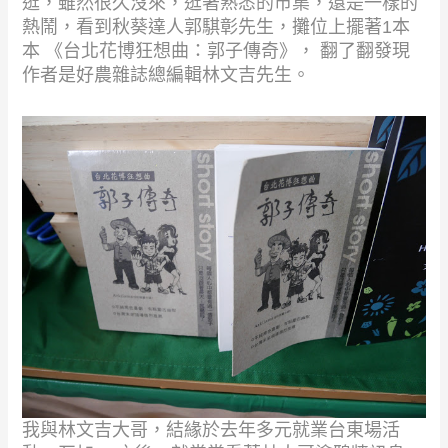
逛，雖然很久沒來，逛著熟悉的市集，還是一樣的
熱鬧，看到秋葵達人郭騏彰先生，攤位上擺著
1
本
本 《台北花博狂想曲：郭子傳奇》， 翻了翻發現
作者是好農雜誌總編輯林文吉先生。
我與林文吉大哥，結緣於去年多元就業台東場活