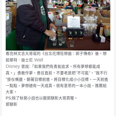
看完林文吉大哥寫的《台北花博狂想曲：郭子傳奇》後，想
Walt
起華特．迪士尼
Disney
:
曾說
「如果我們有勇氣追求，所有夢想都能成
“
“
“
真。」勇敢作夢，勇往直前，不要老是把
不可能
，
我不行
“
掛在嘴邊，朝著目標前進，將目標化成小小目標，一天前進
一點點，夢想總有一天成真，很有意思的一本小說，推薦給
大家。
PS:除了秋葵小説也以跟郭騏彰大哥買喔。
郭騏彰