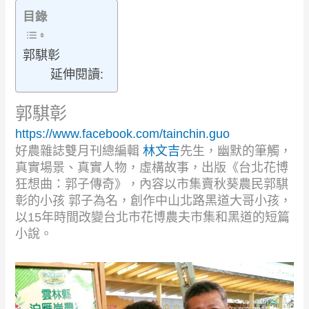
目錄
郭騏彰
延伸閱讀:
郭騏彰
https://www.facebook.com/tainchin.guo
好農雜誌雙月刊總編輯
林文吉
先生，幽默的筆觸，
真實場景、真實人物，虛構故事，出版《台北花博
狂想曲：郭子傳奇》
，內容以市集賣秋葵農民郭騏
彰的小孩
郭子為名，創作中山北路黑道大哥小孩，
以
15
年時間改變台北市花博農夫市集和黑道的短篇
小說。