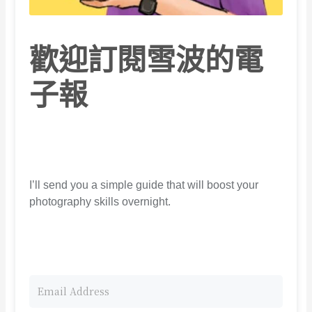
歡迎訂閱雪波的電
子報
I’ll send you a simple guide that will boost your
photography skills overnight.