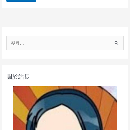
Alternative:
搜
尋
關
鍵
關於站長
字
: