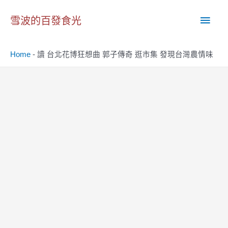
跳
主
至
雪波的百發食光
主
要
要
Home
-
讀 台北花博狂想曲 郭子傳奇 逛市集 發現台灣農情味
內
選
容
單