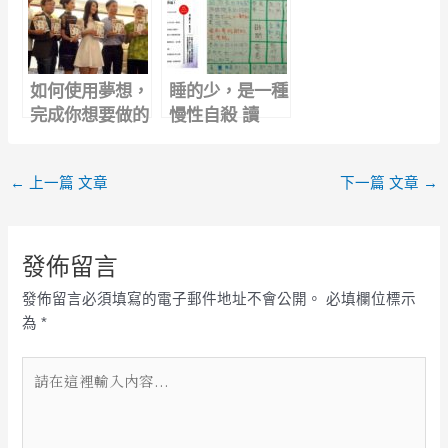
此讓你發大財
如何使用夢想，
睡的少，是一種
完成你想要做的
慢性自殺 讀
事? 林玉卿 世
《多動力就是你
界上最有力量的
的富能力》
←
上一篇 文章
下一篇 文章
→
是夢想
發佈留言
發佈留言必須填寫的電子郵件地址不會公開。
必填欄位標示
為
*
請
在
這
裡