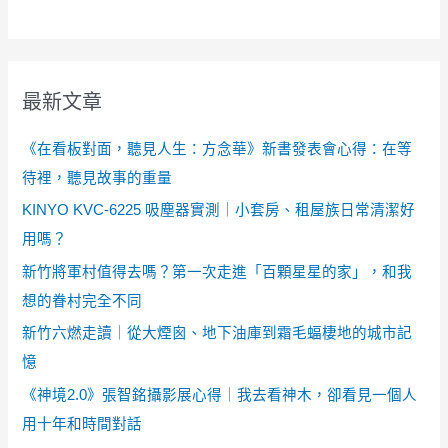
最新文章
《在看板對面，聽見人生：方念華》新書發表會心得：在等
待裡，聽見故事的重量
KINYO KVC-6225 吸塵器實測｜小套房、租屋族日常清潔好
用嗎？
新竹將軍村值得去嗎？第一次走進「百顆星星的家」，和我
想的眷村完全不同
新竹六燃走讀｜從大煙囪、地下油庫到霜毛蝠棲地的城市記
憶
《神境2.0》張智銘攝影展心得｜我去看神木，卻看見一個人
用十年和時間對話