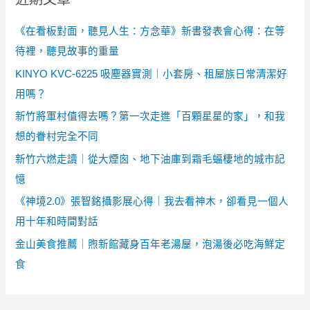
《在看板對面，聽見人生：方念華》新書發表會心得：在等
待裡，聽見故事的重量
KINYO KVC-6225 吸塵器實測｜小套房、租屋族日常清潔好
用嗎？
新竹將軍村值得去嗎？第一次走進「百顆星星的家」，和我
想的眷村完全不同
新竹六燃走讀｜從大煙囪、地下油庫到霜毛蝠棲地的城市記
憶
《神境2.0》張智銘攝影展心得｜我去看神木，卻看見一個人
用十年和時間對話
金山美食推薦｜煦新館藏身百年老湯屋，泡湯後必吃海鮮定
食