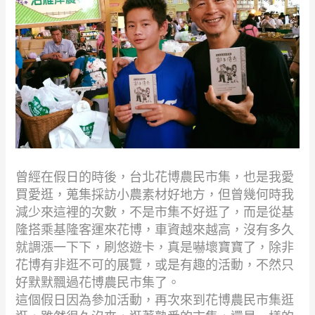
曾經在假日的時後，台北花博農民市集，也是我愛
買愛逛，蒐集採訪小農素材好地方，但曾幾何時我
減少來這裡的次數，不是市集不好逛了，而是從基
隆搭乘基隆客運來花博，車資越來越高，沒有多久
就調漲一下下，刷悠遊卡，真是嚇壞寶寶了，除非
花博有非逛不可的展覽，或是有趣的活動，不然只
好默默飄過花博農民市集了。
這個假日因為參加活動，再次來到花博農民市集逛