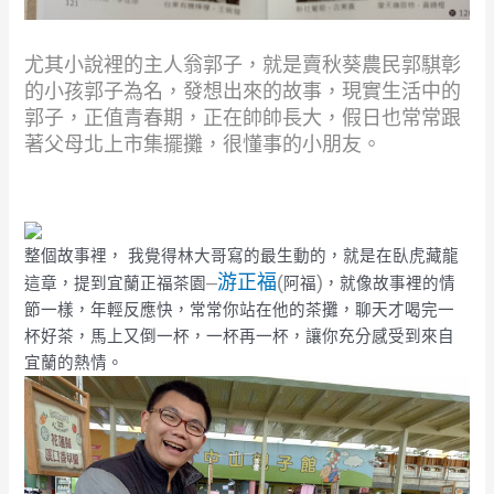
尤其小說裡的主人翁郭子，就是賣秋葵農民郭騏彰
的小孩郭子為名，發想出來的故事，現實生活中的
郭子，正值青春期，正在帥帥長大，假日也常常跟
著父母北上市集擺攤，很懂事的小朋友。
整個故事裡， 我覺得林大哥寫的最生動的，就是在臥虎藏龍
–
游正福
(
)
這章，提到宜蘭正福茶園
阿福
，就像故事裡的情
節一樣，年輕反應快，常常你站在他的茶攤，聊天才喝完一
杯好茶，馬上又倒一杯，一杯再一杯，讓你充分感受到來自
宜蘭的熱情。