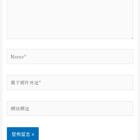
輸
入
內
容...
Name*
電
子
郵
件
網
地
站
址
網
*
址