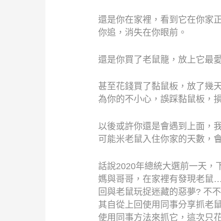
還是你在家裡，看到它在你家
你追，消失在你眼前。
還是你買了老鼠籠，放上它最
甚至花錢買了黏鼠板，放了幾
為你的不小心，誤踩黏鼠板，
以後或許你還是會遇到上面，
可能米老鼠入住你家的天數，
話說
2020
年總統大選前一天，
媽與哥哥，在家裡有發現老鼠
…
回與老鼠玩捉迷藏的惡夢
?
不不
其自從上回使用同事分享抓老
使用同事方法來抓它，這次只