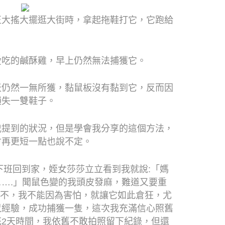
正大搖大擺逛大街時，拿起拖鞋打它，它跑給
愛吃的鹹酥雞，早上仍然無法捕獲它。
天仍然一無所獲，黏鼠板沒有黏到它，反而因
損失一雙鞋子。
我提到的狀況，但是學會我分享的這個方法，
會再更短一點也說不定。
下班回到家，姪女莎莎立立看到我就說
:
「媽
….
」聞鼠色變的我頭皮發麻，難道又要重
不，我不能因為害怕，就讓它如此倉狂，尤
鼠經驗，成功捕獲一隻，這次我充滿信心照舊
花
2
天時間，我依舊不敢拍照留下紀錄，但還