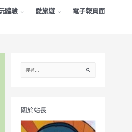
玩體驗
愛旅遊
電子報頁面
搜
尋
關
鍵
關於站長
字
: