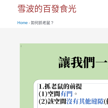
跳
雪波的百發食光
至
主
要
Home
-
如何抓老鼠 ?
內
容
Post
navigation