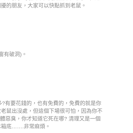
困擾的朋友，大家可以快點抓到老鼠。
窗有破洞
)
。
多
?
有要花錢的，也有免費的，免費的就是你
放老鼠出沒處，但這個下場很可怕，因為你不
體惡臭，你才知道它死在哪
?
清理又是一個
箱底…….非常麻煩。