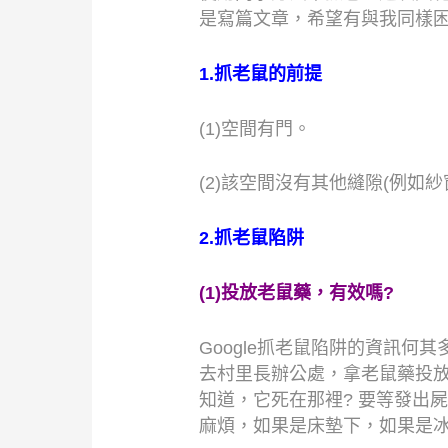
是寫篇文章，希望有與我同樣
1.
抓老鼠的前提
(1)
空間有門。
(2)
該空間沒有其他縫隙
(
例如紗
2.
抓老鼠陷阱
(1)
投放老鼠藥，有效嗎
?
Google
抓老鼠陷阱的資訊何其
去村里長辦公處，拿老鼠藥投
知道，它死在那裡
?
要等發出屍
麻煩，如果是床墊下，如果是冰