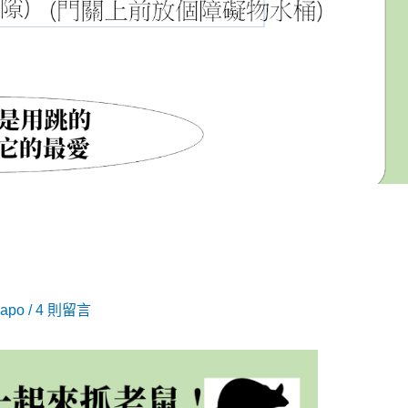
hapo
/
4 則留言