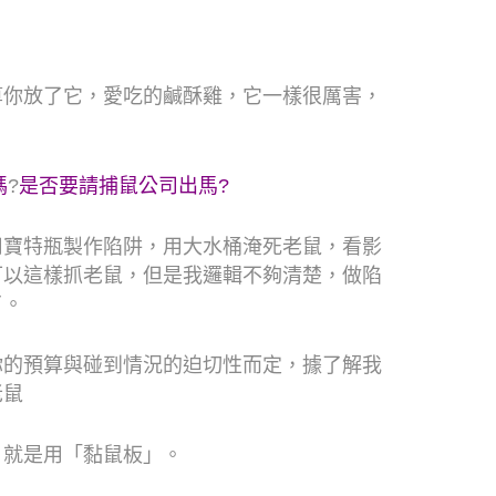
算你放了它，愛吃的鹹酥雞，它一樣很厲害，
嗎
?
是否要請捕鼠公司出馬
?
用寶特瓶製作陷阱，用大水桶淹死老鼠，看影
可以這樣抓老鼠，但是我邏輯不夠清楚，做陷
了。
你的預算與碰到情況的迫切性而定，據了解我
老鼠
，就是用「黏鼠板」。