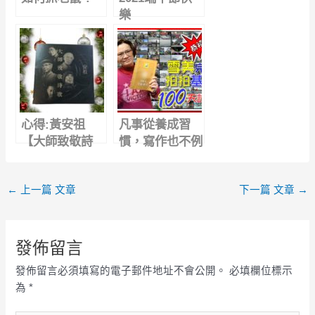
樂
心得:黃安祖
凡事從養成習
【大師致敬詩
慣，寫作也不例
歌】專輯，以詩
外｜100天拍基
入歌，重現經典
隆心得
←
上一篇 文章
下一篇 文章
→
感動
發佈留言
發佈留言必須填寫的電子郵件地址不會公開。
必填欄位標示
為
*