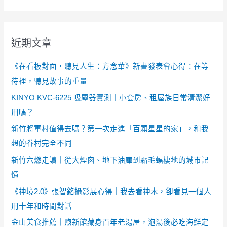
近期文章
《在看板對面，聽見人生：方念華》新書發表會心得：在等
待裡，聽見故事的重量
KINYO KVC-6225 吸塵器實測｜小套房、租屋族日常清潔好
用嗎？
新竹將軍村值得去嗎？第一次走進「百顆星星的家」，和我
想的眷村完全不同
新竹六燃走讀｜從大煙囪、地下油庫到霜毛蝠棲地的城市記
憶
《神境2.0》張智銘攝影展心得｜我去看神木，卻看見一個人
用十年和時間對話
金山美食推薦｜煦新館藏身百年老湯屋，泡湯後必吃海鮮定