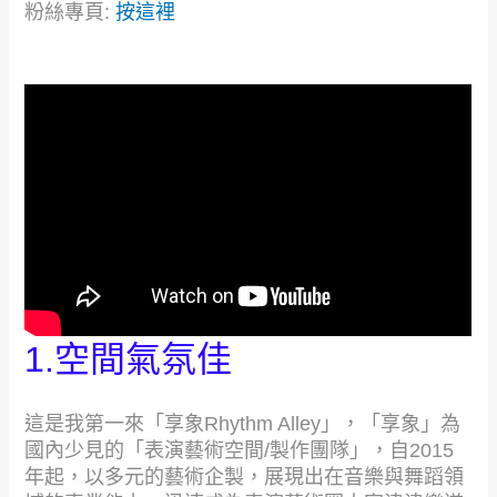
粉絲專頁:
按這裡
1.空間氣氛佳
這是我第一來「享象Rhythm Alley」，「享象」為
國內少見的「表演藝術空間/製作團隊」，自2015
年起，以多元的藝術企製，展現出在音樂與舞蹈領