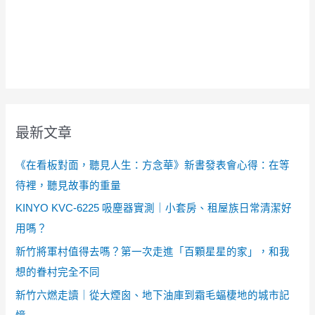
最新文章
《在看板對面，聽見人生：方念華》新書發表會心得：在等
待裡，聽見故事的重量
KINYO KVC-6225 吸塵器實測｜小套房、租屋族日常清潔好
用嗎？
新竹將軍村值得去嗎？第一次走進「百顆星星的家」，和我
想的眷村完全不同
新竹六燃走讀｜從大煙囪、地下油庫到霜毛蝠棲地的城市記