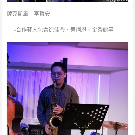
​薩克斯風：李哲安​
​ ​ ​ ​ -合作藝人包含徐佳瑩、舞炯恩、金秀麗等​