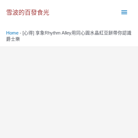
跳
主
至
雪波的百發食光
主
要
要
Home
-
[心得] 享象Rhythm Alley用同心圓水晶紅豆餅帶你認識
內
選
爵士樂
容
單