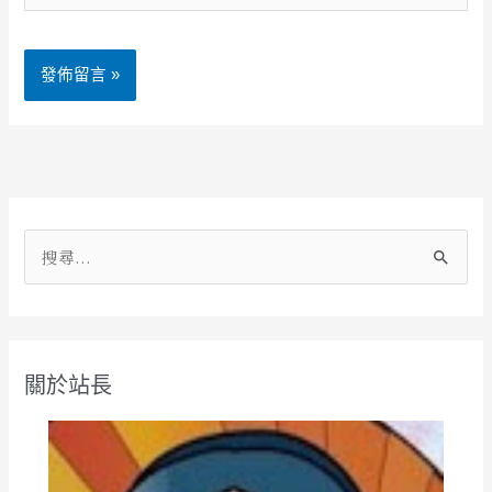
址
網
*
址
Alternative:
搜
尋
關
鍵
關於站長
字
: