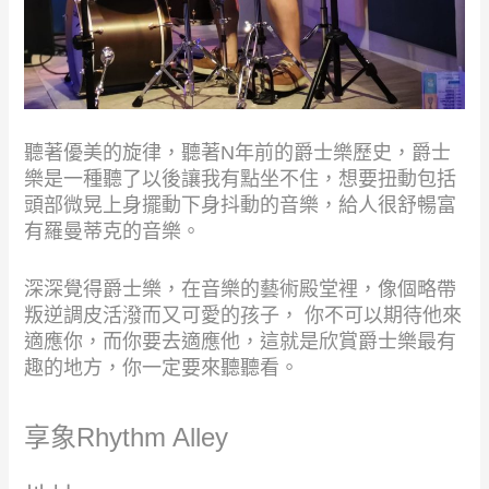
聽著優美的旋律，聽著N年前的爵士樂歷史，爵士
樂是一種聽了以後讓我有點坐不住，想要扭動包括
頭部微晃上身擺動下身抖動的音樂，給人很舒暢富
有羅曼蒂克的音樂。
深深覺得爵士樂，在音樂的藝術殿堂裡，像個略帶
叛逆調皮活潑而又可愛的孩子， 你不可以期待他來
適應你，而你要去適應他，這就是欣賞爵士樂最有
趣的地方，你一定要來聽聽看。
享象Rhythm Alley