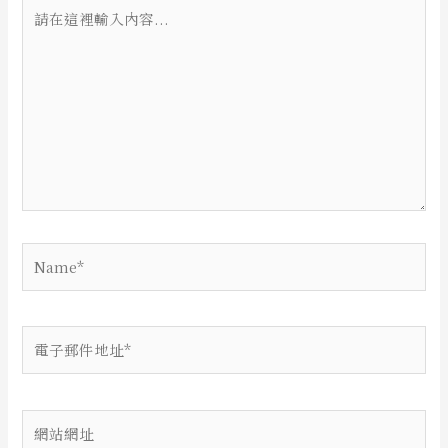
請
在
這
裡
輸
入
內
容...
Name*
電
子
郵
件
網
地
站