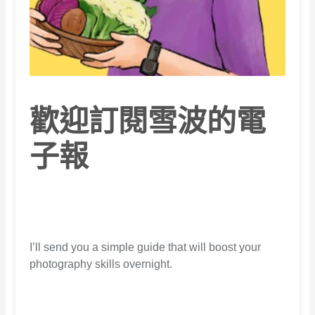
歡迎訂閱雪波的電
子報
I’ll send you a simple guide that will boost your
photography skills overnight.