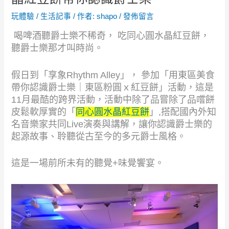
玩體驗
/
生活記事
/ 作者:
shapo
/
發佈留言
喝啤酒聽爵士樂不稀奇， 吃同心圓水晶紅豆餅，
聽爵士樂那才叫時尚。
假日到「享象Rhythm Alley」， 參加「用東區美食
帶你認識爵士樂｜東區粉圓ｘ紅豆餅」活動，這是
11月最酷的跨界活動，活動中除了品嘗除了品嚐餅
皮鬆軟厚實的「
同心圓水晶紅豆餅
」,搭配國內外知
名音樂家共同Live演奏與講解，讓你認識爵士樂的
起源故事、聆聽從古至今的多元爵士風格。
這是一場前所未有的聽覺+味覺饗宴。