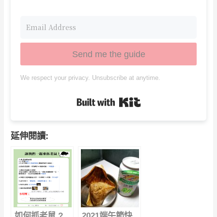
Send me the guide
We respect your privacy. Unsubscribe at anytime.
Built with Kit
延伸閱讀:
如何抓老鼠 ?
2021端午節快