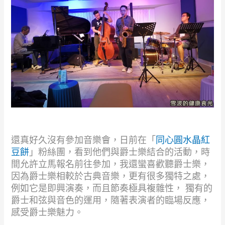
還真好久沒有參加音樂會，日前在「
同心圓水晶紅
豆餅
」粉絲團，看到他們與爵士樂結合的活動，時
間允許立馬報名前往參加，我還蠻喜歡聽爵士樂，
因為爵士樂相較於古典音樂，更有很多獨特之處，
例如它是即興演奏，而且節奏極具複雜性， 獨有的
爵士和弦與音色的運用，隨著表演者的臨場反應，
感受爵士樂魅力。