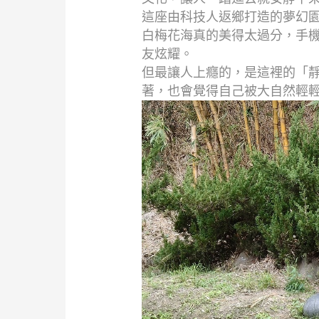
這座由科技人返鄉打造的夢幻
白梅花海真的美得太過分，手
友炫耀。
但最讓人上癮的，是這裡的「
著，也會覺得自己被大自然輕