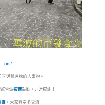
n.com/
分享與我有緣的人事物。
請幫雪波
按讚
鼓勵，非常感謝！
絲團
，大家有空多交流