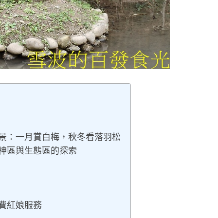
景：一月賞白梅，秋冬看落羽松
神區與生態區的探索
費紅娘服務