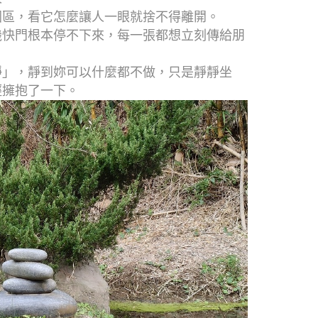
園區，看它怎麼讓人一眼就捨不得離開。
機快門根本停不下來，每一張都想立刻傳給朋
靜」，靜到妳可以什麼都不做，只是靜靜坐
輕擁抱了一下。