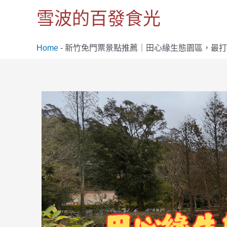
跳
雪波的百發食光
至
主
要
Home
-
新竹免門票景點推薦｜田心緣生態園區，最打
內
容
Post
navigation