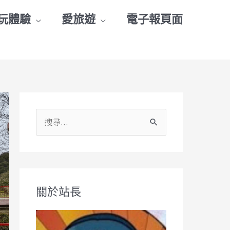
玩體驗
愛旅遊
電子報頁面
搜
尋
關
鍵
關於站長
字
: