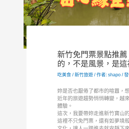
新竹免門票景點推薦
的，不是風景，是這
吃美食
/
新竹旅遊
/ 作者:
shapo
/
發
妳是否也厭倦了都市的喧囂，
近年的旅遊趨勢悄悄轉變，越
體驗。
這次，我要帶妳走進新竹寶山
這裡不只免門票，還有如夢境
文化，讓人一踏進去就安靜下