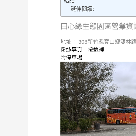
結語
延伸閱讀:
田心緣生態園區營業資
地址： 308新竹縣寶山鄉雙林路
粉絲專頁：
按這裡
附停車場