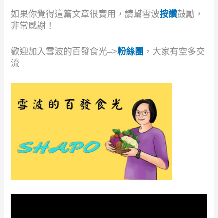
如果你覺得這篇文章很實用，請幫雪波
按讚
鼓勵，
非常感謝！
歡迎加入雪波的百發食光–>
粉絲團
，大家有空多交
流