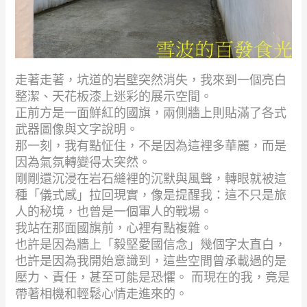
走著走著，坑道的岩壁突然消失，我來到一個亮白
整潔、天花板漆上迷彩的展示空間。
正前方是一面鮮紅的國旗，兩側牆上則貼滿了各式
武器圖像與文字說明。
那一刻，我有點怔住，不是因為這裡多華麗，而是
因為氣氛轉變得太突然。
剛剛還沉浸在岩石縫裡的沉默與風聲，轉眼就被這
種「儀式感」拉回現實，像是提醒我：這不只是旅
人的秘境，也曾是一個軍人的戰場。
我站在那面國旗前，心裡有點複雜。
也許是因為牆上「毅堅愛國信念」幾個字太直白，
也許是因為我開始意識到，這些空間曾承載過的是
壓力、責任，甚至可能是恐懼。 而現在的我，竟是
帶著相機和輕鬆心情走進來的。