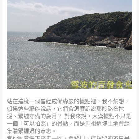
站在這樣一個曾經戒備森嚴的據點裡，我不禁想，
如果這些牆能說話，它們會怎麼訴說那段熬夜挖
掘、緊繃守備的歲月？ 對我來說，大漢據點不只是
一個「可以拍照」的景點，而是馬祖這塊土地曾經
集體緊握過的意志。
當你願意慢下來走一圈，會發現，這裡留的不只是