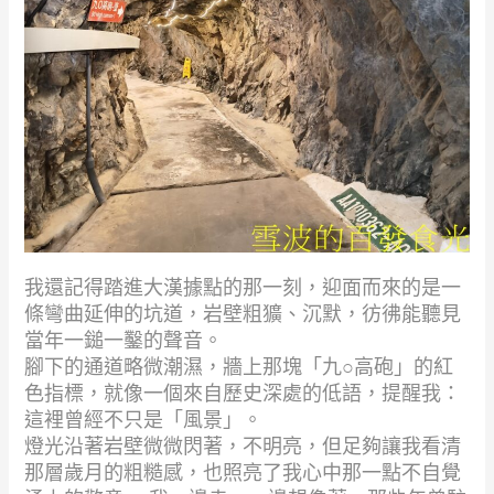
我還記得踏進大漢據點的那一刻，迎面而來的是一
條彎曲延伸的坑道，岩壁粗獷、沉默，彷彿能聽見
當年一鎚一鑿的聲音。
腳下的通道略微潮濕，牆上那塊「九○高砲」的紅
色指標，就像一個來自歷史深處的低語，提醒我：
這裡曾經不只是「風景」。
燈光沿著岩壁微微閃著，不明亮，但足夠讓我看清
那層歲月的粗糙感，也照亮了我心中那一點不自覺