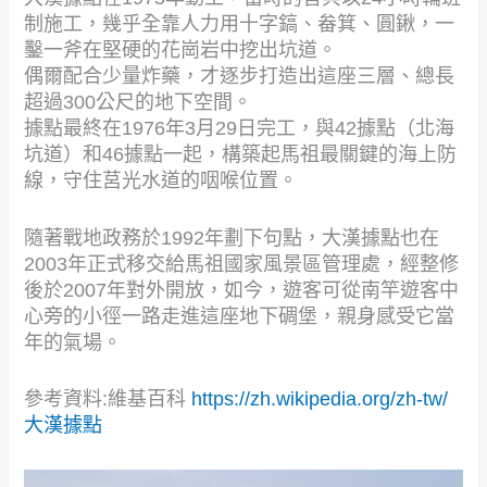
制施工，幾乎全靠人力用十字鎬、畚箕、圓鍬，一
鑿一斧在堅硬的花崗岩中挖出坑道。
偶爾配合少量炸藥，才逐步打造出這座三層、總長
超過300公尺的地下空間。
據點最終在1976年3月29日完工，與42據點（北海
坑道）和46據點一起，構築起馬祖最關鍵的海上防
線，守住莒光水道的咽喉位置。
隨著戰地政務於1992年劃下句點，大漢據點也在
2003年正式移交給馬祖國家風景區管理處，經整修
後於2007年對外開放，如今，遊客可從南竿遊客中
心旁的小徑一路走進這座地下碉堡，親身感受它當
年的氣場。
參考資料:維基百科
https://zh.wikipedia.org/zh-tw/
大漢據點