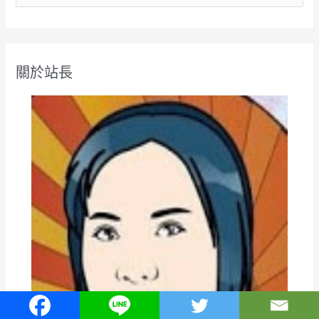
尋
關
鍵
關於站長
字
: