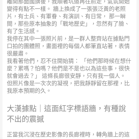
離開那面國旗後，我順著坑道再往前走，氣氛開始
變得有點不一樣。 牆上換成了一張張泛黃的老照
片，有士兵、有軍眷、有演訓、有日常， 那一瞬
間，那些原本抽象的「戰地歷史」，忽然有了臉、
有了生活感。
我停在其中一張照片前，是一群人整齊站在據點門
口拍的團體照，畫面裡的每個人都筆直站著，表情
很嚴肅。
我看著他們，忍不住開始猜： 「他們那時候在想什
麼？累嗎？怕嗎？他們是不是也以為這些事，很快
就會過去？」 這條長廊很安靜，只有我一個人。
但照片像是一次次的凝視，把我靜靜留在那裡，比
我原本預期的久。
大漢據點｜這面紅字標語牆，有種說
不出的震撼
正當我沉浸在歷史影像的長廊裡時，轉角牆上的這