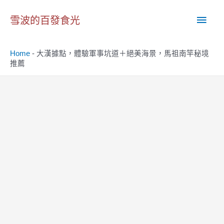
跳
主
至
雪波的百發食光
主
要
要
Home
-
大漢據點，體驗軍事坑道＋絕美海景，馬祖南竿秘境
內
選
推薦
容
單