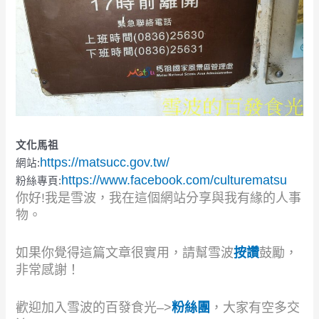
文化馬祖
https://matsucc.gov.tw/
網站:
https://www.facebook.com/culturematsu
粉絲專頁:
你好!我是雪波，我在這個網站分享與我有緣的人事
物。
如果你覺得這篇文章很實用，請幫雪波
按讚
鼓勵，
非常感謝！
歡迎加入雪波的百發食光–>
粉絲團
，大家有空多交