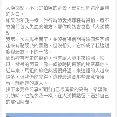
大漢據點，不只是拍照的背景，更是理解這座島嶼
的入口。
如果你和我一樣，旅行時總愛找那種有得拍，還不
會讓荷包大失血的地方，那你應該會喜歡「大漢據
點」。
我第一次去馬祖南竿，並沒有特別期待這個名字聽
起來有點硬派的景點，但沒想到，它卻成了我這趟
旅程最放不下的一站。
據點裡有歷史的痕跡，也有讓人靜下來拍照、吹
風、發呆的節奏，像一處被時間遺落的秘密基地。
近年來，馬祖的旅遊熱慢慢升溫，來這裡的人越來
越多，但我仍然覺得，這裡最適合那些願意慢慢
看、靜靜走的旅人。
接下來我會分享5個我自己最喜歡的亮點，希望你
到訪時，也能像我一樣，在大漢據點留下屬於自己
的那個瞬間。