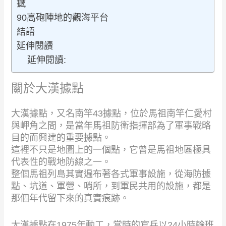
撼
90高砲陣地的觀海平台
結語
延伸閱讀
延伸閱讀:
關於大漢據點
大漢據點，又名南竿43據點，位於馬祖南竿仁愛村
與岬角之間，是當年馬祖防衛指揮部為了軍事戰略
目的而興建的重要據點。
這裡不只是地圖上的一個點，它曾是馬祖地區極具
代表性的戰地防線之一。
整個馬祖列島其實遍布著各式軍事設施，從海防據
點、坑道、軍營、哨所，到軍民共用的設施，都是
那個年代留下來的真實痕跡。
大漢據點在1975年動工，當時的官兵以24小時輪班