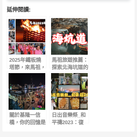
延伸閱讀:
2025年鐵板燒
馬祖旅遊推薦：
塔節，來馬祖，
探索北海坑道的
不只是旅行，是
歷史、水道秘境
一場心靈重開機
與夜間藍眼淚體
驗
關於基隆一信
日出音樂祭_和
橋，你的回憶是
平禱2023：復
什麼?
活節期間，12小
時不間斷的音樂