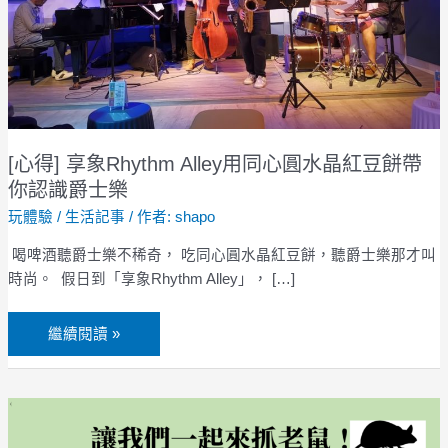
用
同
心
圓
水
晶
[心得] 享象Rhythm Alley用同心圓水晶紅豆餅帶
紅
豆
你認識爵士樂
餅
玩體驗
/
生活記事
/ 作者:
shapo
帶
喝啤酒聽爵士樂不稀奇， 吃同心圓水晶紅豆餅，聽爵士樂那才叫
你
時尚。 假日到「享象Rhythm Alley」， […]
認
識
爵
繼續閱讀 »
士
樂
如
何