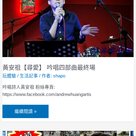
唱
四
部
曲
最
終
場
黃安祖【尋愛】 吟唱四部曲最終場
玩體驗
/
生活記事
/ 作者:
shapo
吟唱詩人黃安祖 粉絲專頁:
https://www.facebook.com/andrewhuangartis
繼續閱讀 »
步