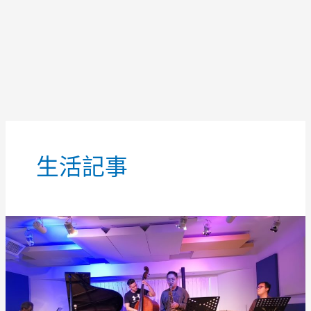
文
章
生活記事
分
頁
[心
得]
享
象
Rhythm
Alley