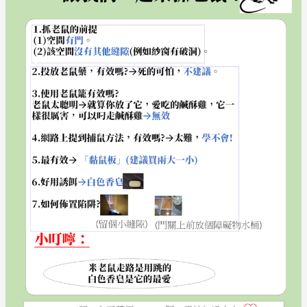
抓
老
鼠
?