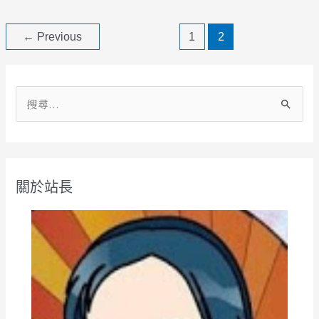
←
Previous
1
2
搜
尋
關
鍵
關於站長
字
: