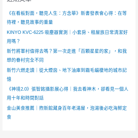
《在看板對面，聽見人生：方念華》新書發表會心得：在等
待裡，聽見故事的重量
KINYO KVC-6225 吸塵器實測｜小套房、租屋族日常清潔好
用嗎？
新竹將軍村值得去嗎？第一次走進「百顆星星的家」，和我
想的眷村完全不同
新竹六燃走讀｜從大煙囪、地下油庫到霜毛蝠棲地的城市記
憶
《神境2.0》張智銘攝影展心得｜我去看神木，卻看見一個人
用十年和時間對話
金山美食推薦｜煦新館藏身百年老湯屋，泡湯後必吃海鮮定
食