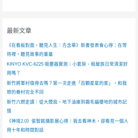
最新文章
《在看板對面，聽見人生：方念華》新書發表會心得：在等
待裡，聽見故事的重量
KINYO KVC-6225 吸塵器實測｜小套房、租屋族日常清潔好
用嗎？
新竹將軍村值得去嗎？第一次走進「百顆星星的家」，和我
想的眷村完全不同
新竹六燃走讀｜從大煙囪、地下油庫到霜毛蝠棲地的城市記
憶
《神境2.0》張智銘攝影展心得｜我去看神木，卻看見一個人
用十年和時間對話