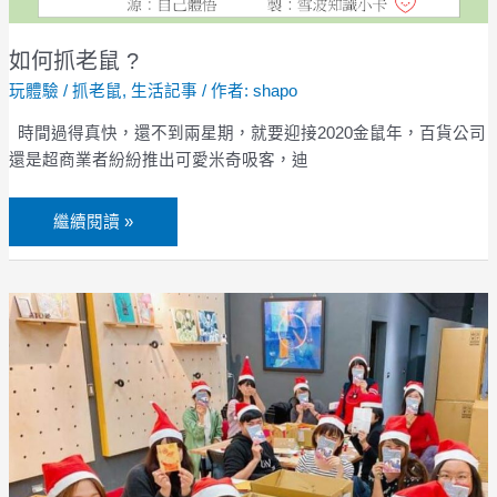
如何抓老鼠 ?
玩體驗
/
抓老鼠
,
生活記事
/ 作者:
shapo
時間過得真快，還不到兩星期，就要迎接2020金鼠年，百貨公司
還是超商業者紛紛推出可愛米奇吸客，迪
繼續閱讀 »
寫
信
給
「台
灣
聖
誕
老