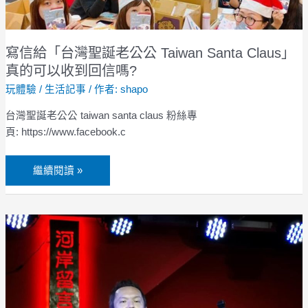
公
公
Taiwan
寫信給「台灣聖誕老公公 Taiwan Santa Claus」
Santa
真的可以收到回信嗎?
Claus」
玩體驗
/
生活記事
/ 作者:
shapo
真
的
台灣聖誕老公公 taiwan santa claus 粉絲專
可
頁: https://www.facebook.c
以
收
繼續閱讀 »
到
回
信
黃
嗎?
安
祖
【尋
愛】
吟