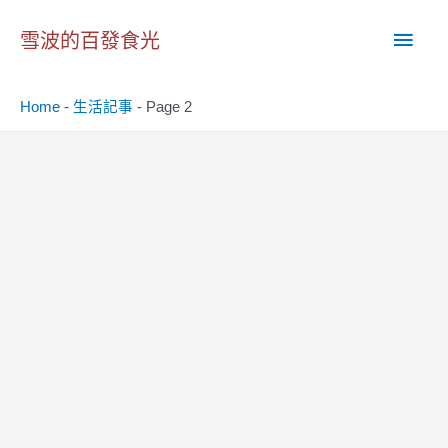
跳
主
至
雪波的百發食光
主
要
要
Home
-
生活記事
-
Page 2
內
選
容
單