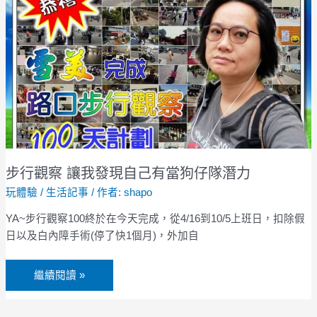
行
觀
察
讓
我
發
現
自
己
有
步行觀察 讓我發現自己有當狗仔隊潛力
當
玩體驗
/
生活記事
/ 作者:
shapo
狗
仔
YA~步行觀察100終於在今天完成，從4/16到10/5上班日，扣除假
隊
日以及白內障手術(停了快1個月)，外加自
潛
力
繼續閱讀 »