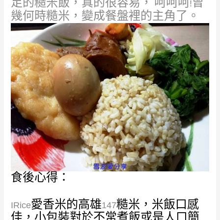
足的糙米飯，真的很容易，
呵呵呵
曾
!
幾何時
糙米，變成餐盤裡的主角了。
食後心得：
愛香米的高雄
糙米，米飯口感
IRice
147
佳，小包裝對於不常煮飯或是人口簡