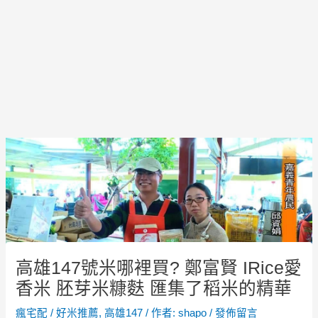
Post
navigation
高雄147號米哪裡買? 鄭富賢 IRice愛
香米 胚芽米糠麩 匯集了稻米的精華
瘋宅配
/
好米推薦
,
高雄147
/ 作者:
shapo
/
發佈留言