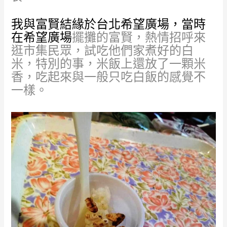
我與富賢結緣於台北希望廣場，當時
在希望廣場
擺攤的富賢，熱情招呼來
逛市集民眾，試吃他們家
煮好的白
米，特別的事，米飯上還放了一顆米
香，吃起來與一般只吃白飯的感覺不
一樣。