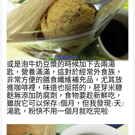
或是泡牛奶豆漿的時候加下去兩湯
匙，營養滿滿，這對於經常外食族，
非常方便的膳食纖維補充品，尤其放
進咖啡裡，味道也挺搭的，胚芽米糠
麩無添加防腐劑，食物要趁新鮮吃，
雖說它可以保存
個月，但我發現
天
3
1
2
湯匙，粉快不用一個月就吃完啦
!