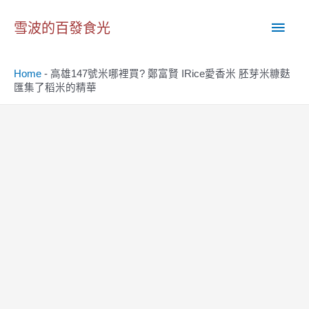
跳
主
至
雪波的百發食光
主
要
要
Home
-
高雄147號米哪裡買? 鄭富賢 IRice愛香米 胚芽米糠麩
內
選
匯集了稻米的精華
容
單