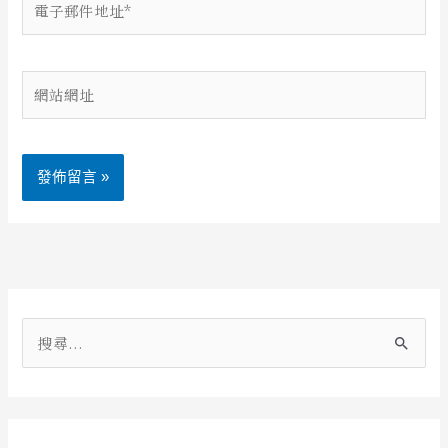
子
郵
件
網
地
站
址
網
*
址
Alternative:
搜
尋
關
鍵