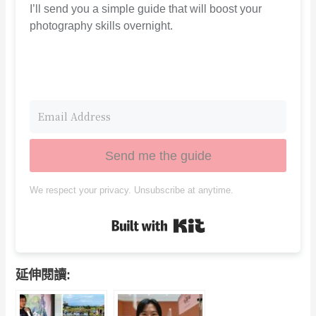
I’ll send you a simple guide that will boost your
photography skills overnight.
Send me the guide
We respect your privacy. Unsubscribe at anytime.
Built with Kit
延伸閱讀: