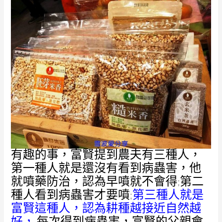
有趣的事，富賢提到農夫有三種人，
第一種人就是還沒有看到病蟲害，他
就噴藥防治，認為早噴就不會得
第二
;
種人看到病蟲害才要噴
第三種人就是
;
富賢這種人，認為耕種越接近自然越
好，
每次得到病蟲害，富賢的父親會