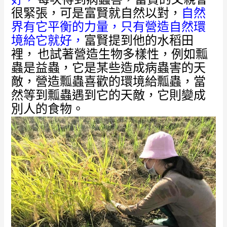
很緊張，可是富賢就自然以對，
自然
界有它平衡的力量，只有營造自然環
境給它就好，
富賢提到他的水稻田
裡，
也試著營造生物多樣性，例如瓢
蟲是益蟲，它是某些造成病蟲害的天
敵，營造瓢蟲喜歡的環境給瓢蟲，當
然等到瓢蟲遇到它的天敵，它則變成
別人的食物。