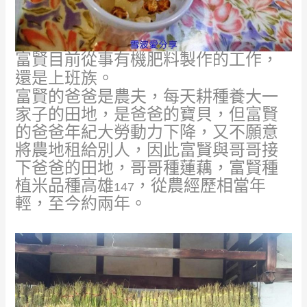
富賢目前從事有機肥料製作的工作，
還是上班族
。
富賢的爸爸是農夫，每天耕種養大一
家子的田地，是爸爸的寶貝，但富賢
的爸爸年紀大勞動力下降，又不願意
將農地租給別人，因此富賢與哥哥接
下爸爸的田地，哥哥種蓮藕，富賢種
植米品種高雄
，從農經歷相當年
147
輕，至今約兩年。