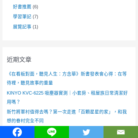
好書推薦
(6)
學習筆記
(7)
展覽記事
(1)
近期文章
《在看板對面，聽見人生：方念華》新書發表會心得：在等
待裡，聽見故事的重量
KINYO KVC-6225 吸塵器實測｜小套房、租屋族日常清潔好
用嗎？
新竹將軍村值得去嗎？第一次走進「百顆星星的家」，和我
想的眷村完全不同
新竹六燃走讀｜從大煙囪、地下油庫到霜毛蝠棲地的城市記