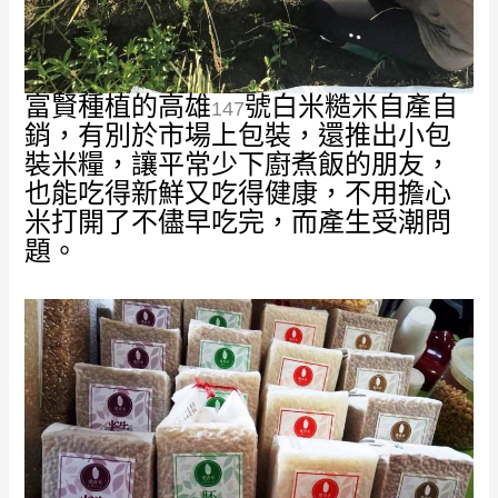
富賢種植的高雄
號白米糙米自產自
147
銷，有別於市場上包裝，還推出小包
裝米糧，讓平常少下廚煮飯的朋友，
也能吃得新鮮又吃得健康，不用擔心
米打開了不儘早吃完，而產生受潮問
題。