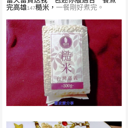
完高雄
糙米，
一餐剛好煮完。
147