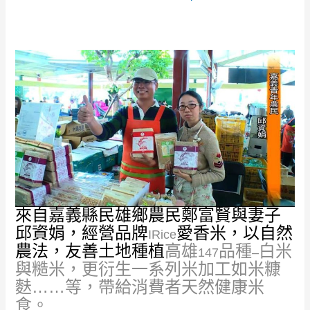
來自嘉義縣民雄鄉農民鄭富賢與妻子
邱資娟，經營品牌
愛香米，以自然
IRice
農法，友善土地種植
高雄
品種
白米
147
–
與糙米，更衍生一系列米加工
如米糠
麩……等，帶給消費者天然健康米
食。