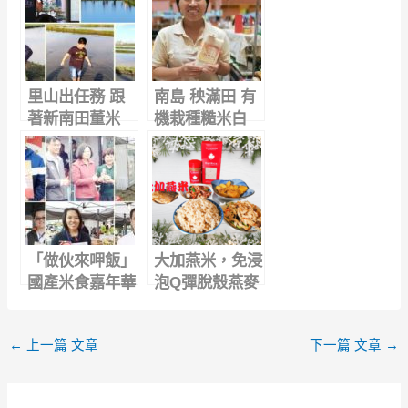
里山出任務 跟
南島 秧滿田 有
著新南田董米
機栽種糙米白
護鳥趣 高雄147
米，在地小農，
自產自銷，新鮮
吃好米
「做伙來呷飯」
大加燕米，免浸
國產米食嘉年華
泡Q彈脫殼燕麥
米，豐富膳食纖
維，讓你天天順
←
上一篇 文章
下一篇 文章
→
暢