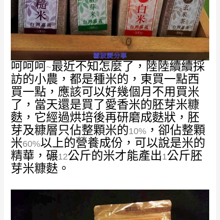
呵呵呵
最近不知怎麼了，陸陸續續採
~
訪的小農，都是種米的，東買一點西
買一點，應該可以好幾個月不用買米
了，當天還是買了愛香米的胚芽米糠
麩，它經過烘培後再研磨成麩狀，胚
芽及糠層只佔整顆米的
，卻佔整顆
10%
米
以上的營養成份，可以說是米的
60%
精華，碾
公斤的米才能產出
公斤胚
12
1
芽米糠麩。