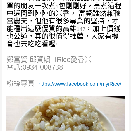
單的朋友一次煮
包剛剛好，烹煮過程
1
中還聞到陣陣的米香，
富賢雖然兼職
當農夫，但他有很多專業的堅持，才
能種出這麼優質的高雄
，加上價錢
147
也公道，真的很值得推薦，大家有機
會也去吃吃看喔
!
鄭富賢 邱資娟 IRice愛香米
電話:0934-008738
粉絲專頁
https://www.facebook.com/myiRice/