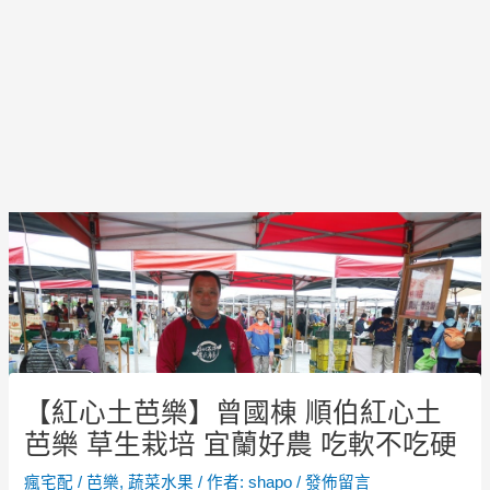
Post
navigation
【紅心土芭樂】曾國棟 順伯紅心土
芭樂 草生栽培 宜蘭好農 吃軟不吃硬
瘋宅配
/
芭樂
,
蔬菜水果
/ 作者:
shapo
/
發佈留言