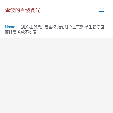
跳
主
至
雪波的百發食光
主
要
要
Home
-
【紅心土芭樂】曾國棟 順伯紅心土芭樂 草生栽培 宜
內
選
蘭好農 吃軟不吃硬
容
單