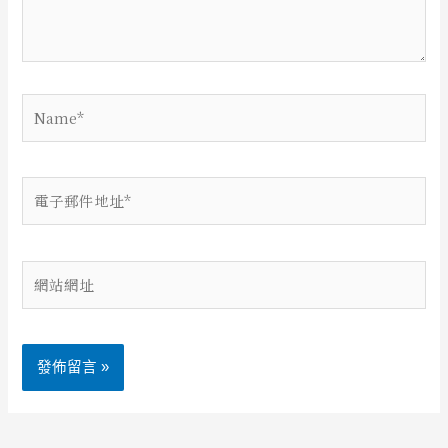
內
容...
Name*
電
子
郵
件
網
地
站
址
網
*
址
Alternative: