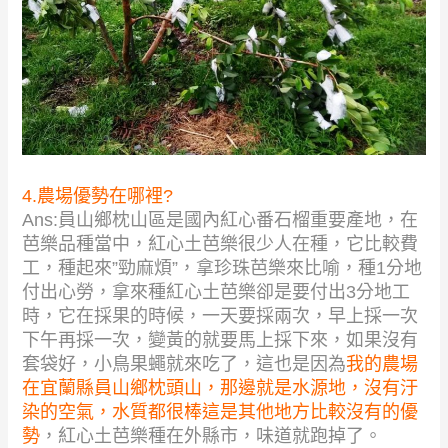
4.農場優勢在哪裡?
Ans:員山鄉枕山區是國內紅心番石榴重要產地，在
芭樂品種當中，紅心土芭樂很少人在種，它比較費
工，種起來”勁麻煩”，拿珍珠芭樂來比喻，種1分地
付出心勞，拿來種紅心土芭樂卻是要付出3分地工
時，它在採果的時候，一天要採兩次，早上採一次
下午再採一次，變黃的就要馬上採下來，如果沒有
套袋好，小鳥果蠅就來吃了，這也是因為
我的農場
在宜蘭縣員山鄉枕頭山，那邊就是水源地，沒有汙
染的空氣，水質都很棒這是其他地方比較沒有的優
勢
，紅心土芭樂種在外縣市，味道就跑掉了。