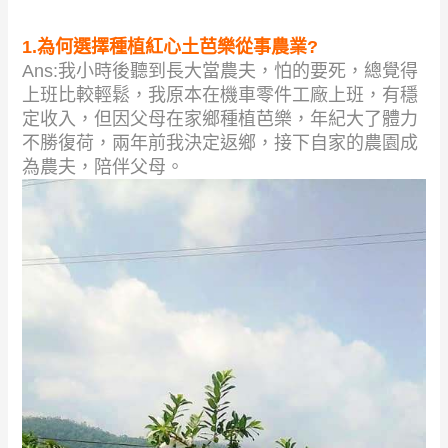
1.為何選擇種植紅心土芭樂從事農業?
Ans:我小時後聽到長大當農夫，怕的要死，總覺得
上班比較輕鬆，我原本在機車零件工廠上班，有穩
定收入，但因父母在家鄉種植芭樂，年紀大了體力
不勝復荷，兩年前我決定返鄉，接下自家的農園成
為農夫，陪伴父母。