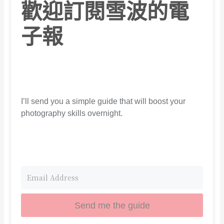
歡迎訂閱雪波的電
子報
I’ll send you a simple guide that will boost your
photography skills overnight.
Send me the guide