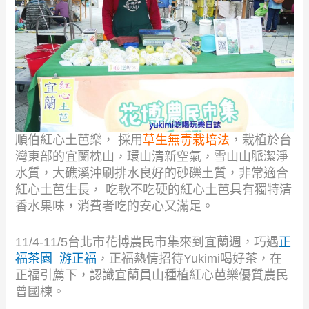
順伯紅心土芭樂， 採用
草生無毒栽培法
，栽植於台
灣東部的宜蘭枕山，環山清新空氣，雪山山脈潔淨
水質，大礁溪沖刷排水良好的砂礫土質，非常適合
紅心土芭生長， 吃軟不吃硬的紅心土芭具有獨特清
香水果味，消費者吃的安心又滿足。
11/4-11/5台北市花博農民市集來到宜蘭週，巧遇
正
福茶園
游正福
，正福熱情招待Yukimi喝好茶，在
正福引薦下，認識宜蘭員山種植紅心芭樂優質農民
曾國棟。