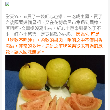
當天Yukimi買了一袋紅心芭樂，一吃成主顧，買了
之後隔著幾個星期，又在花博農民市集遇到國棟，
呵呵呵~文章還沒寫出來，紅心土芭樂到是吃了不
少，紅心土芭樂一定要挑軟的來吃，
因為它 可是
「吃軟不吃硬」，柔軟的果肉，咀嚼之中不僅果香
滿溢，非常的多汁，這是之前吃芭樂從未有過的感
覺，讓人回味無窮。