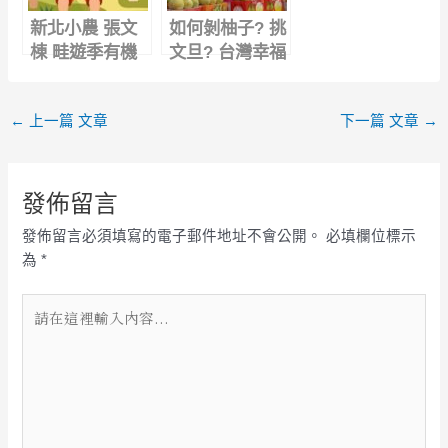
新北小農 張文
如何剝柚子? 挑
棟 畦遊季有機
文旦? 台灣幸福
農場 別再問羽
柚行銷分享會
衣甘藍怎麼吃?
←
上一篇 文章
下一篇 文章
→
發佈留言
發佈留言必須填寫的電子郵件地址不會公開。
必填欄位標示
為
*
請
在
這
裡
輸
入