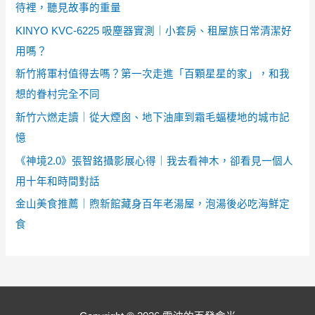
待裡，聽見故事的重量
KINYO KVC-6225 吸塵器實測｜小套房、租屋族日常清潔好
用嗎？
新竹將軍村值得去嗎？第一次走進「百顆星星的家」，和我
想的眷村完全不同
新竹六燃走讀｜從大煙囪、地下油庫到霜毛蝠棲地的城市記
憶
《神境2.0》張智銘攝影展心得｜我去看神木，卻看見一個人
用十年和時間對話
金山美食推薦｜煦新館藏身百年老湯屋，泡湯後必吃海鮮定
食