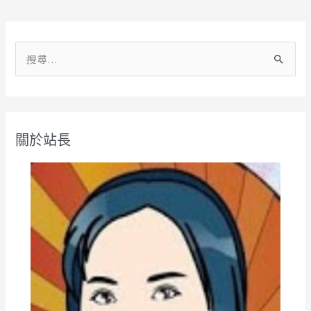
搜
尋
關
鍵
關於站長
字
: