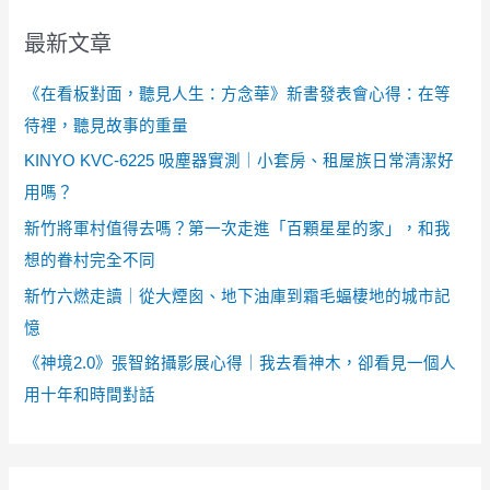
最新文章
《在看板對面，聽見人生：方念華》新書發表會心得：在等
待裡，聽見故事的重量
KINYO KVC-6225 吸塵器實測｜小套房、租屋族日常清潔好
用嗎？
新竹將軍村值得去嗎？第一次走進「百顆星星的家」，和我
想的眷村完全不同
新竹六燃走讀｜從大煙囪、地下油庫到霜毛蝠棲地的城市記
憶
《神境2.0》張智銘攝影展心得｜我去看神木，卻看見一個人
用十年和時間對話