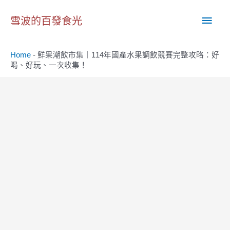
跳
主
至
雪波的百發食光
主
要
要
Home
-
鮮果潮飲市集｜114年國產水果調飲競賽完整攻略：好
內
選
喝、好玩、一次收集！
容
單