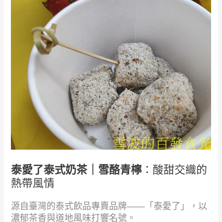
泰愛了泰式奶茶｜雪酪青檸
：酸甜交織的
熱帶風情
源自臺灣的泰式飲品專賣品牌——「泰愛了」，以
濃郁茶香與道地風味打響名號。