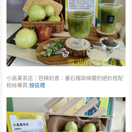
小高果茶店｜芭檸奶香：番石榴與檸檬的絕妙搭配
粉絲專頁:
按這裡