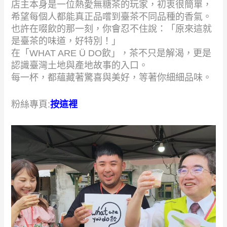
店主本身是一位熱愛無糖茶的玩家，初衷很簡單，
希望每個人都能真正品嚐到臺茶不同品種的香氣。
也許在啜飲的那一刻，你會忍不住說：「原來這就
是臺茶的味道，好特別！」
在「WHAT ARE Ü DO飲」，茶不只是解渴，更是
認識臺灣土地與產地故事的入口。
每一杯，都蘊藏著驚喜與美好，等著你細細品味。
粉絲專頁:
按這裡