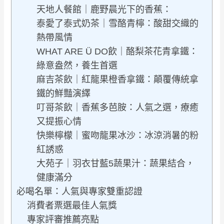
天地人餐館｜鹿野晨光下的香蕉：
泰愛了泰式奶茶｜雪酪青檸：酸甜交織的
熱帶風情
WHAT ARE Ü DO飲｜酪梨茶花青拿鐵：
綠意盎然，養生首選
麻吉茶飲｜紅龍果橙香拿鐵：顛覆傳統拿
鐵的鮮豔演繹
叮哥茶飲｜香蕉多芭胺：人氣之選，療癒
又提振心情
快樂檸檬｜蜜吻龍果冰沙：冰涼消暑的粉
紅誘惑
大苑子｜羽衣甘藍5蔬果汁：蔬果結合，
健康滿分
必喝名單：人氣與專家雙重認證
消費者票選最佳人氣獎
專家評審推薦亮點