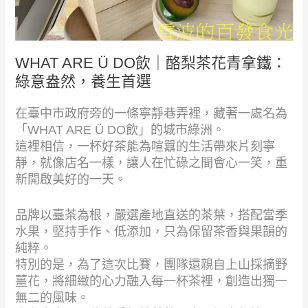
WHAT ARE Ü DO飲｜酪梨茶花青拿鐵：
綠意盎然，養生首選
在臺中市政府旁的一條寧靜巷弄裡，藏著一處名為
「WHAT ARE Ü DO飲」的城市綠洲。
這裡相信，一杯好茶能為喧囂的生活帶來片刻寧
靜，就像店名一樣，讓人在忙碌之間會心一笑，重
新開啟美好的一天。
品牌以臺茶為根，嚴選產地直送的茶葉，搭配當季
水果，堅持手作、低添加，只為保留茶香與果韻的
純粹。
特別的是，為了這次比賽，團隊還親自上山採摘野
薑花，將細緻的心力融入每一杯茶裡，創造出獨一
無二的風味。