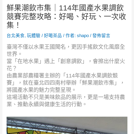
鮮果潮飲市集｜114年國產水果調飲
競賽完整攻略：好喝、好玩、一次收
集！
台北美食
,
玩體驗
/
好喝茶品
/ 作者:
shapo
/
發佈留言
臺灣不僅以水果王國聞名，更因手搖飲文化風靡全
世界。
當「在地水果」遇上「創意調飲」，會擦出什麼火
花？
由農業部農糧署主辦的「114年國產水果調飲競
賽」，就在臺北四四南村舉辦「鮮果潮飲市集」，
將國產水果的魅力完整呈現。
這場活動不只是美味飲品的展示，更是一場支持農
業、推動永續與健康生活的行動。