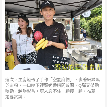
這次，主廚還帶了手作「空氣麻糬」，裹著細緻黑
芝麻粉，一口咬下裡頭奶香瞬間散開，Q彈又帶點
嚼勁，越嚼越香，讓人忍不住一顆接一顆，推薦一
定要試試。