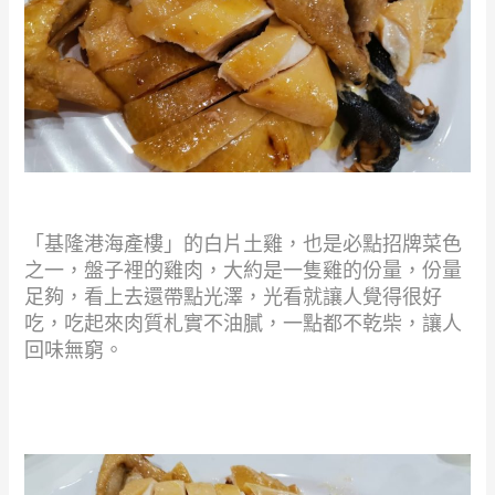
「基隆港海產樓」的白片土雞，也是必點招牌菜色
之一，盤子裡的雞肉，大約是一隻雞的份量，份量
足夠，看上去還帶點光澤，光看就讓人覺得很好
吃，吃起來肉質札實不油膩，一點都不乾柴，讓人
回味無窮。