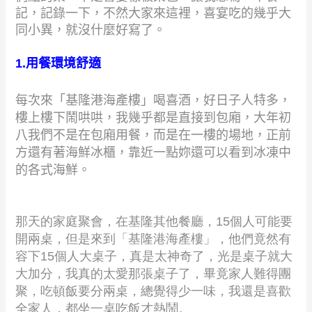
記，記錄一下，不然大家來這裡，喜宴吃的幾乎大
同小異，就沒什麼好寫了。
1.
用餐環境舒適
每次來「基隆港海產樓」喝喜酒，好日子人特多，
樓上樓下鬧哄哄，我幾乎都是直接到包廂，大年初
八我們不是在包廂用餐，而是在一樓的場地，正前
方還有著海鮮冰櫃，靠近一點妳還可以看到冰凍中
的各式海鮮。
那天的家庭聚會，在基隆其他餐廳，
15
個人可能要
開兩桌，但是來到「基隆港海產樓」，他們竟然有
容下
15
個人大桌子，真是太神奇了，光是桌子就大
大加分，我真的太愛那張桌子了，畢竟家人難得團
聚，吃頓飯要分兩桌，總覺得少一味，我還是喜歡
全家人，都坐一桌吃飯才熱鬧。