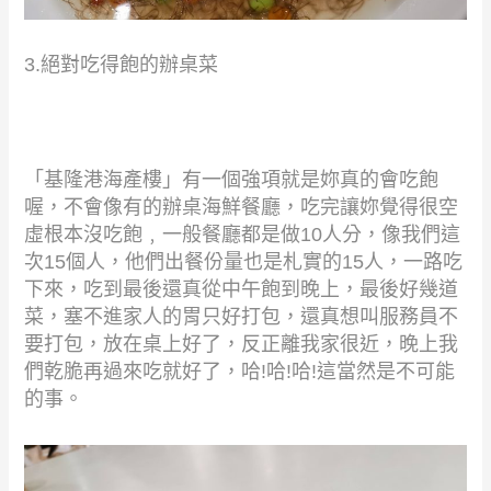
3.
絕對吃得飽的辦桌菜
「基隆港海產樓」有一個強項就是妳真的會吃飽
喔，不會像有的辦桌海鮮餐廳，吃完讓妳覺得很空
虛根本沒吃飽﹐一般餐廳都是做
10
人分，像我們這
次
15
個人，他們出餐份量也是札實的
15
人，一路吃
下來，吃到最後還真從中午飽到晚上，最後好幾道
菜，塞不進家人的胃只好打包，還真想叫服務員不
要打包，放在桌上好了，反正離我家很近，晚上我
們乾脆再過來吃就好了，哈
!
哈
!
哈
!
這當然是不可能
的事。