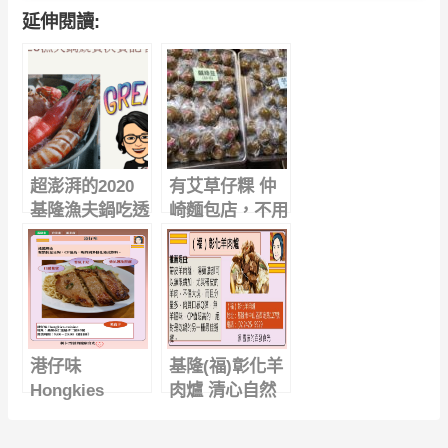
延伸閱讀:
超澎湃的2020
有艾草仔粿 仲
基隆漁夫鍋吃透
崎麵包店，不用
透，你最愛吃哪
到九份就吃的到
一鍋 ? ( 附手繪
的銅板美食
影片)
港仔味
基隆(福)彰化羊
Hongkies
肉爐 清心自然
cuisine ，讓你
味，天然才够味
感受一秒飛到香