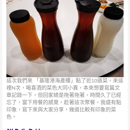
這次我們來
「基隆港海產樓」點了近
10
道菜，來這
裡
N
次，喝喜酒的菜色大同小異，本來想要寫篇文
章記錄一下，但回家總是拖著拖著，時間久了已經
忘了，當下用餐的感覺，趁著這次聚餐，我還有點
印象，寫下來與大家分享，幾道比較有印象的菜
色。