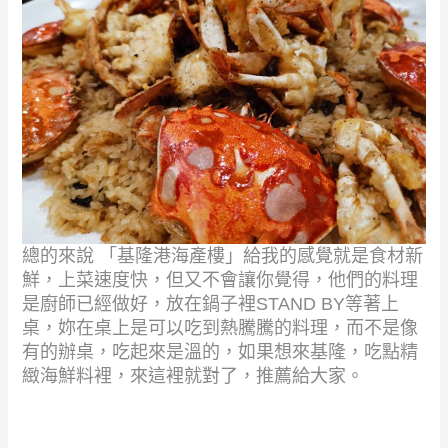
總的來說 「基隆港海產樓」給我的感覺就是食材新
鮮，上菜速度快，但又不會讓你覺得，他們的料理
是廚師已經做好，放在鍋子裡
STAND BY
等著上
桌，妳在桌上是可以吃到熱騰騰的料理，而不是像
有的辦桌，吃起來是溫的，如果想來基隆，吃點精
緻海鮮料裡，來這裡就對了，推薦給大家。