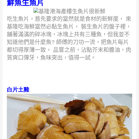
鮮魚生魚片
吃生魚片，首先要求的當然就是食材的新鮮度， 來
基隆吃海鮮當然必點生魚片， 裝生魚片的盤子裡，
舖著滿滿的碎冰塊，冰塊上共有三種魚，但我並不
知道他們是什麼魚
?
師傅的刀功一流，把魚片每片
都切得厚薄一致， 品嘗之前，沾點芥末和醬油，肉
質爽口彈牙，魚味突出，值得一試。
白片土雞