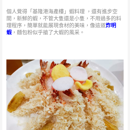
個人覺得「基隆港海產樓」蝦料理 ，還有進步空
間，新鮮的蝦，不管大隻還是小隻，不用過多的料
理程序，簡單就能展現食材的美味，像這道
炸明
蝦
，麵包粉似乎搶了大蝦的風采。