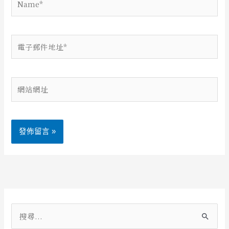
電
子
郵
件
網
地
站
址
網
*
址
Alternative:
搜