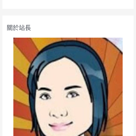
尋
關
鍵
關於站長
字
: