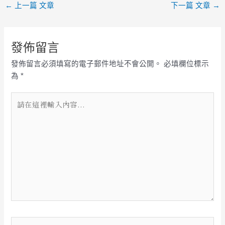
←
上一篇 文章
下一篇 文章
→
港的好味道
發佈留言
發佈留言必須填寫的電子郵件地址不會公開。
必填欄位標示
為
*
請
在
這
裡
輸
入
內
容...
Name*