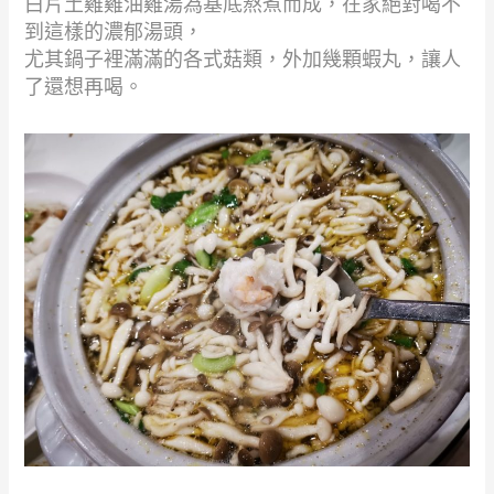
白片土雞雞油雞湯為基底熬煮而成，在家絕對喝不
到這樣的濃郁湯頭，
尤其鍋子裡滿滿的各式菇類，外加幾顆蝦丸，讓人
了還想再喝。