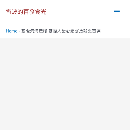
跳
主
至
雪波的百發食光
主
要
要
Home
-
基隆港海產樓 基隆人最愛婚宴及辦桌首選
內
選
容
單