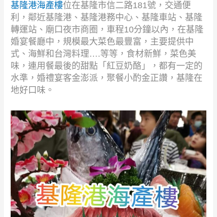
基隆港海產樓
位在基隆市信二路181號，交通便
利，鄰近基隆港、基隆港務中心、基隆車站、基隆
轉運站、廟口夜市商圈，車程10分鐘以內，在基隆
婚宴餐廳中，規模最大菜色最豐富，
主要提供中
式、海鮮和台灣料理….等等，食材新鮮，菜色美
味，連用餐最後的甜點「紅豆奶酪」，都有一定的
水準，婚禮宴客金澎派，聚餐小酌金正讚，基隆在
地好口味。