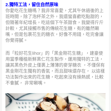
2.獨特工法，留住自然原味
你愛吃花生糖嗎？我非常喜愛，尤其午休過後的上
班時間，除了泡杯茶之外，我還蠻喜歡吃點甜的，
但隨著年紀增長，吃這個下午茶甜食，我變得斤斤
計較，尤其接觸市售的傳統花生糖，有的雖然唰
嘴，但是包裹花生的糖衣，好像不用錢，吃完會讓
你覺得膩。
而「粒好花生lihor」的「黑金剛花生糖」，建豪使
用當季種植新鮮黑仁花生製作，運用獨特的工法，
讓其黑色外皮上僅裹上薄薄的麥芽糖衣 ，不僅保有
黑金剛花生獨有的香氣，而且甜味還存在， 以這樣
功法製作出來的花生糖，吃起來沒有燥熱感，比較
不會膩， 非常唰嘴。