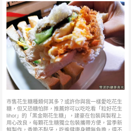
市售花生糖種類何其多？或許你與我一樣愛吃花生
糖，但又恐糖怕胖，推薦妳可以吃吃看「粒好花生
lihor」的「黑金剛花生糖」，建豪在包裝與製程上
用心改良，每顆花生糖獨立包裝攜帶方便，當季新
鮮製作，香脆不黏牙，吃進健康身體無負擔，還不