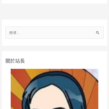
Alternative:
搜
尋
關
鍵
關於站長
字
: