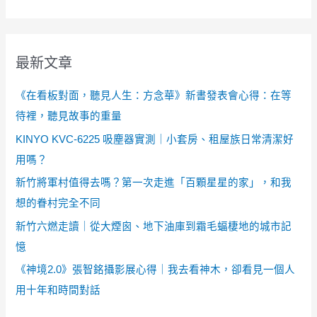
最新文章
《在看板對面，聽見人生：方念華》新書發表會心得：在等
待裡，聽見故事的重量
KINYO KVC-6225 吸塵器實測｜小套房、租屋族日常清潔好
用嗎？
新竹將軍村值得去嗎？第一次走進「百顆星星的家」，和我
想的眷村完全不同
新竹六燃走讀｜從大煙囪、地下油庫到霜毛蝠棲地的城市記
憶
《神境2.0》張智銘攝影展心得｜我去看神木，卻看見一個人
用十年和時間對話