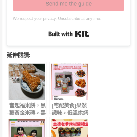
Send me the guide
We respect your privacy. Unsubscribe at anytime.
Built with Kit
延伸閱讀:
奮起福米餅，黑
[宅配美食]果然
糖黃金米磚，黑
識味，低溫烘烤
糖甜、 米磚
綜合果乾，最佳
脆、好滋味 (附
健康零食，伴手
手繪影片)
禮首選，口口都