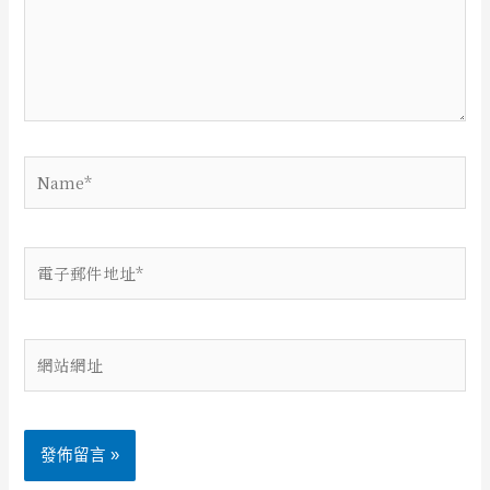
輸
入
內
容...
Name*
電
子
郵
件
網
地
站
址
網
*
址