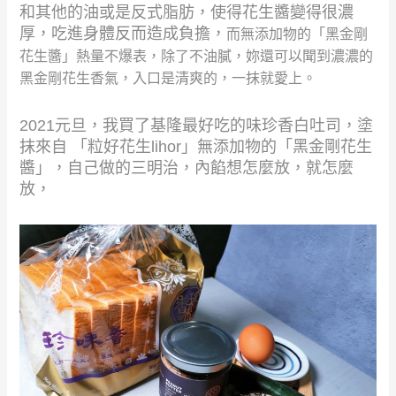
和其他的油或是反式脂肪，使得花生醬變得很濃
厚，吃進身體反而造成負擔，
而無添加物的「黑金剛
花生醬」熱量不爆表，除了不油膩，妳還可以聞到濃濃的
黑金剛花生香氣，入口是清爽的，一抹就愛上。
2021元旦，我買了基隆最好吃的味珍香白吐司，塗
抹來自 「粒好花生lihor」無添加物的「黑金剛花生
醬」，自己做的三明治，內餡想怎麼放，就怎麼
放，