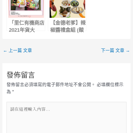
營養
「里仁有機商店
【金德老爹】辣
2021年貨大
椒醬禮盒組 (酸
街」-吉祥金幣
辣椒醬+素辣椒
代可可脂巧克力
醬+輕辣豆豉辣
←
上一篇 文章
下一篇 文章
→
︱QQ凍-金桔檸
椒醬+重辣豆豉
檬︱芒果椰果布
辣椒醬)｜端午
丁︱福甜雪花餅
節肉粽沾醬推薦
︱苔嗑-脆海
發佈留言
苔，大人小孩都
發佈留言必須填寫的電子郵件地址不會公開。
必填欄位標示
喜愛
為
*
請
在
這
裡