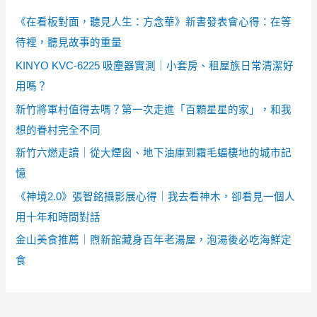
《在看板對面，聽見人生：方念華》新書發表會心得：在等
待裡，聽見故事的重量
KINYO KVC-6225 吸塵器實測｜小套房、租屋族日常清潔好
用嗎？
新竹將軍村值得去嗎？第一次走進「百顆星星的家」，和我
想的眷村完全不同
新竹六燃走讀｜從大煙囪、地下油庫到霜毛蝠棲地的城市記
憶
《神境2.0》張智銘攝影展心得｜我去看神木，卻看見一個人
用十年和時間對話
金山美食推薦｜煦新館藏身百年老湯屋，泡湯後必吃海鮮定
食