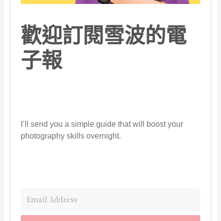
歡迎訂閱雪波的電
子報
I’ll send you a simple guide that will boost your
photography skills overnight.