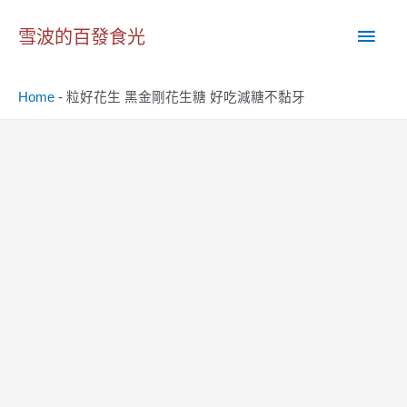
跳
主
至
雪波的百發食光
主
要
要
Home
-
粒好花生 黑金剛花生糖 好吃減糖不黏牙
內
選
容
單