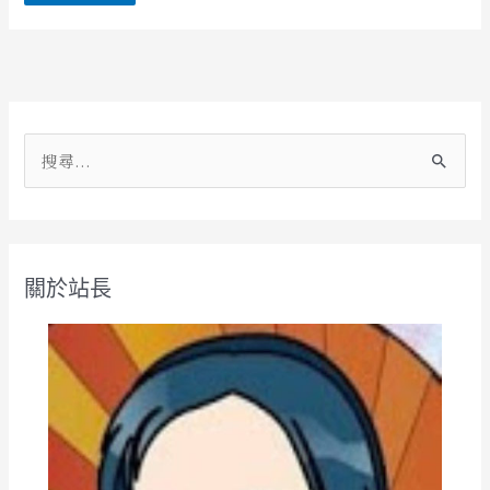
Alternative:
搜
尋
關
鍵
關於站長
字
: