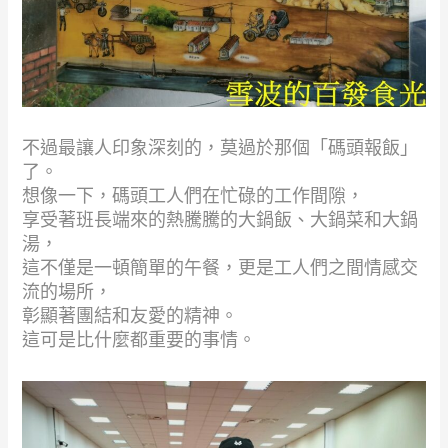
不過最讓人印象深刻的，莫過於那個「碼頭報飯」
了。
想像一下，碼頭工人們在忙碌的工作間隙，
享受著班長端來的熱騰騰的大鍋飯、大鍋菜和大鍋
湯，
這不僅是一頓簡單的午餐，更是工人們之間情感交
流的場所，
彰顯著團結和友愛的精神。
這可是比什麼都重要的事情。