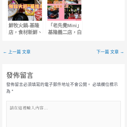
你停不下來！
鮮牧火鍋-基隆
「老先覺Mini」
店，食材新鮮、
基隆義二店，白
湯頭好喝，讓你
飯、飲料、冰淇
吃得開心滿足｜
淋吃到飽
←
上一篇 文章
下一篇 文章
→
基隆火鍋推薦
發佈留言
發佈留言必須填寫的電子郵件地址不會公開。
必填欄位標示
為
*
請
在
這
裡