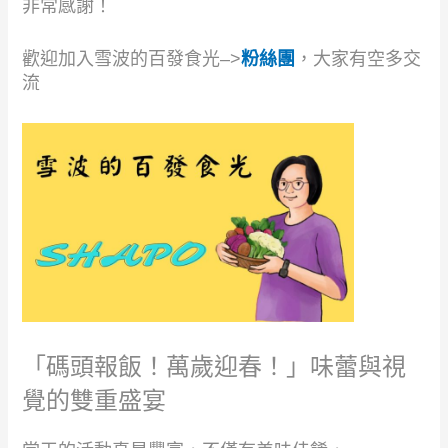
非常感謝！
歡迎加入雪波的百發食光–>
粉絲團
，大家有空多交
流
「碼頭報飯！萬歲迎春！」味蕾與視
覺的雙重盛宴