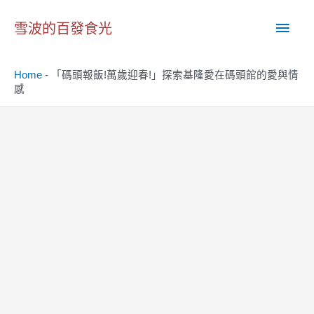
跳
主
至
雪波的百發食光
主
要
要
Home
-
「碼頭報飯!萬歲迎春!」探索基隆愛在碼頭館的愛與情
內
選
感
容
單