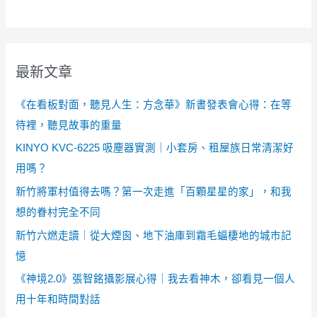
最新文章
《在看板對面，聽見人生：方念華》新書發表會心得：在等
待裡，聽見故事的重量
KINYO KVC-6225 吸塵器實測｜小套房、租屋族日常清潔好
用嗎？
新竹將軍村值得去嗎？第一次走進「百顆星星的家」，和我
想的眷村完全不同
新竹六燃走讀｜從大煙囪、地下油庫到霜毛蝠棲地的城市記
憶
《神境2.0》張智銘攝影展心得｜我去看神木，卻看見一個人
用十年和時間對話