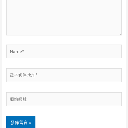
輸
入
內
容...
Name*
電
子
郵
件
網
地
站
址
網
*
址