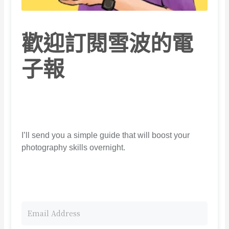
歡迎訂閱雪波的電
子報
I’ll send you a simple guide that will boost your
photography skills overnight.