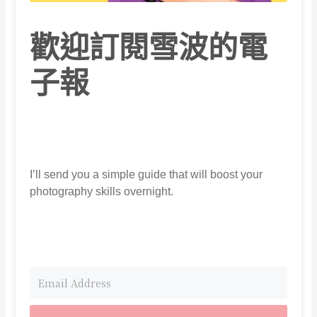
歡迎訂閱雪波的電
子報
I’ll send you a simple guide that will boost your
photography skills overnight.