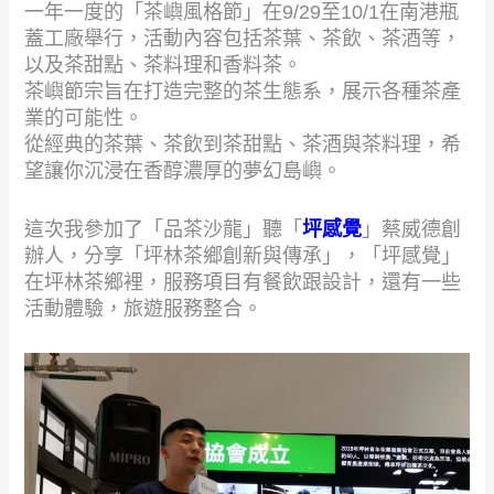
一年一度的「茶嶼風格節」在9/29至10/1在南港瓶
蓋工廠舉行，活動內容包括茶葉、茶飲、茶酒等，
以及茶甜點、茶料理和香料茶。
茶嶼節宗旨在打造完整的茶生態系，展示各種茶產
業的可能性。
從經典的茶葉、茶飲到茶甜點、茶酒與茶料理，希
望讓你沉浸在香醇濃厚的夢幻島嶼。
這次我參加了「品茶沙龍」聽「
坪感覺
」蔡威德創
辦人，分享「坪林茶鄉創新與傳承」，「坪感覺」
在坪林茶鄉裡，服務項目有餐飲跟設計，還有一些
活動體驗，旅遊服務整合。