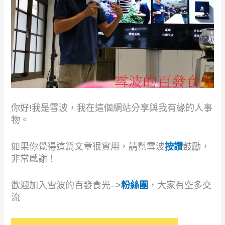
你好!我是雪波，我在這個網站分享與我有緣的人事
物。
如果你覺得這篇文章很實用，請幫雪波
按讚
鼓勵，
非常感謝！
歡迎加入雪波的百發食光–>
粉絲團
，大家有空多交
流