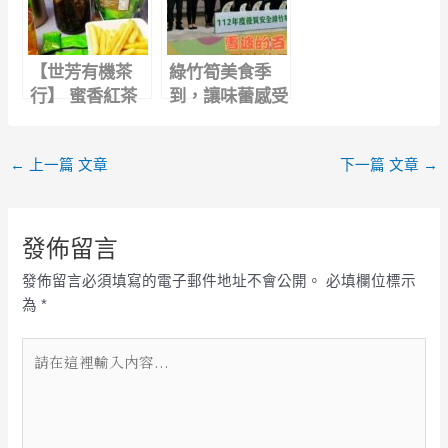
【世芳有機茶
綠竹筍美食季
行】 蜜香紅茶
到，讓味蕾感受
有機醜醜茶種植
清甜滋味｜112
很辛苦,為什麼
年度全國優質安
←
上一篇 文章
下一篇 文章
→
還堅持做下去?
全綠竹筍評鑑
發佈留言
發佈留言必須填寫的電子郵件地址不會公開。
必填欄位標示
為
*
請
在
這
裡
輸