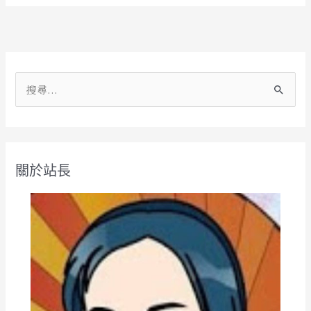
搜
尋
關
鍵
關於站長
字
: