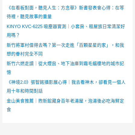
《在看板對面，聽見人生：方念華》新書發表會心得：在等
待裡，聽見故事的重量
KINYO KVC-6225 吸塵器實測｜小套房、租屋族日常清潔好
用嗎？
新竹將軍村值得去嗎？第一次走進「百顆星星的家」，和我
想的眷村完全不同
新竹六燃走讀｜從大煙囪、地下油庫到霜毛蝠棲地的城市記
憶
《神境2.0》張智銘攝影展心得｜我去看神木，卻看見一個人
用十年和時間對話
金山美食推薦｜煦新館藏身百年老湯屋，泡湯後必吃海鮮定
食