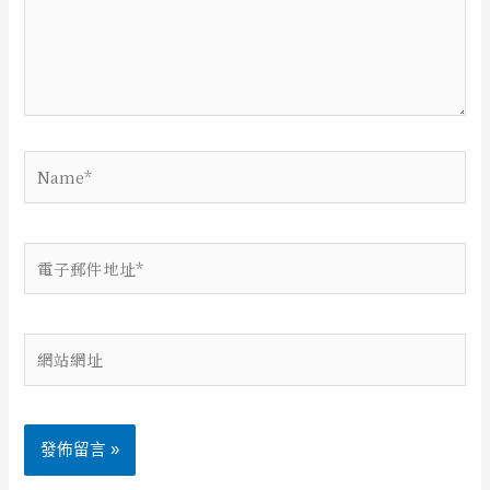
入
內
容...
Name*
電
子
郵
件
網
地
站
址
網
*
址
Alternative: