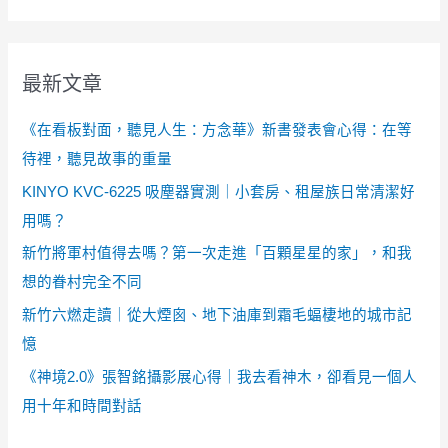
最新文章
《在看板對面，聽見人生：方念華》新書發表會心得：在等
待裡，聽見故事的重量
KINYO KVC-6225 吸塵器實測｜小套房、租屋族日常清潔好
用嗎？
新竹將軍村值得去嗎？第一次走進「百顆星星的家」，和我
想的眷村完全不同
新竹六燃走讀｜從大煙囪、地下油庫到霜毛蝠棲地的城市記
憶
《神境2.0》張智銘攝影展心得｜我去看神木，卻看見一個人
用十年和時間對話