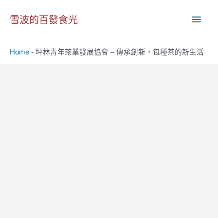
跳
主
至
雪波的百發食光
主
要
要
Home
-
坪林青年茶業發展協會 – 傳承創新，包種茶的新生活
內
選
容
單