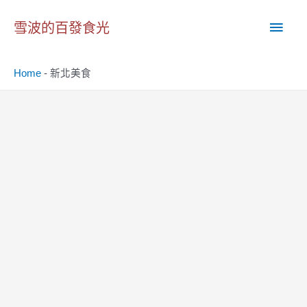
跳
主
至
雪波的百發食光
主
要
要
Home
-
新北美食
內
選
容
單