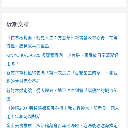
近期文章
《在看板對面，聽見人生：方念華》新書發表會心得：在等
待裡，聽見故事的重量
KINYO KVC-6225 吸塵器實測｜小套房、租屋族日常清潔好
用嗎？
新竹將軍村值得去嗎？第一次走進「百顆星星的家」，和我
想的眷村完全不同
新竹六燃走讀｜從大煙囪、地下油庫到霜毛蝠棲地的城市記
憶
《神境2.0》張智銘攝影展心得｜我去看神木，卻看見一個人
用十年和時間對話
金山美食推薦｜煦新館藏身百年老湯屋，泡湯後必吃海鮮定