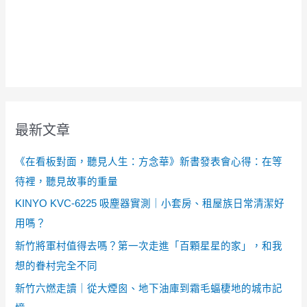
最新文章
《在看板對面，聽見人生：方念華》新書發表會心得：在等
待裡，聽見故事的重量
KINYO KVC-6225 吸塵器實測｜小套房、租屋族日常清潔好
用嗎？
新竹將軍村值得去嗎？第一次走進「百顆星星的家」，和我
想的眷村完全不同
新竹六燃走讀｜從大煙囪、地下油庫到霜毛蝠棲地的城市記