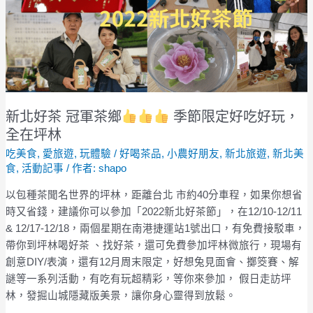
冠
軍
茶
鄉
新北好茶 冠軍茶鄉
季節限定好吃好玩，
季
全在坪林
節
吃美食
,
愛旅遊
,
玩體驗
/
好喝茶品
,
小農好朋友
,
新北旅遊
,
新北美
限
食
,
活動記事
/ 作者:
shapo
定
好
以包種茶聞名世界的坪林，距離台北 市約40分車程，如果你想省
吃
時又省錢，建議你可以參加「2022新北好茶節」，在12/10-12/11
好
& 12/17-12/18，兩個星期在南港捷運站1號出口，有免費接駁車，
玩，
帶你到坪林喝好茶 、找好茶，還可免費參加坪林微旅行，現場有
全
創意DIY/表演，還有12月周末限定，好想兔見面會、擲筊賽、解
在
謎等一系列活動，有吃有玩超精彩，等你來參加， 假日走訪坪
坪
林，發掘山城隱藏版美景，讓你身心靈得到放鬆。
林