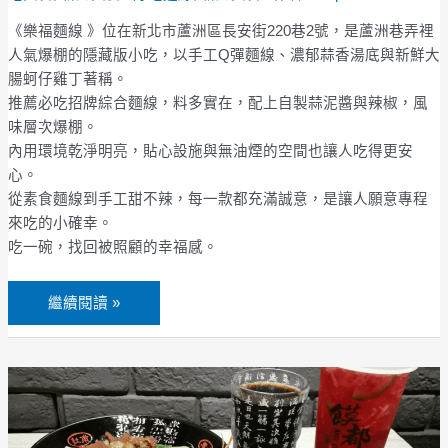
製
蒜
《樂福麵線 》位在新北市蘆洲區長安街220巷2號，是蘆洲巷弄裡
泥！
人氣爆棚的隱藏版小吃，以手工Q彈麵線、濃郁蒜香湯底與新鮮大
蘆
腸蚵仔雞丁著稱。
洲
推薦必吃招牌綜合麵線，料多實在，配上自製蒜泥醬與辣椒，風
長
味層次爆棚。
安
內用環境乾淨明亮，貼心設施與無油煙的空間也讓人吃得更安
街
心。
美
從素食麵線到手工甜不辣，每一款都充滿誠意，是讓人願意專程
食
來吃的小確幸。
推
吃一碗，找回被照顧的幸福感。
薦，
一
繼續閱讀 »
吃
就
上
【饃
癮
都
肉