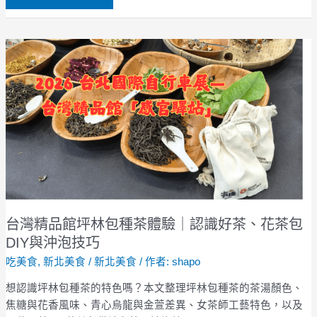
定
食
台
灣
精
品
館
坪
林
包
種
茶
體
台灣精品館坪林包種茶體驗｜認識好茶、花茶包
驗
DIY與沖泡技巧
｜
吃美食
,
新北美食
/
新北美食
/ 作者:
shapo
認
識
想認識坪林包種茶的特色嗎？本文整理坪林包種茶的茶湯顏色、
好
焦糖與花香風味、青心烏龍與金萱差異、女茶師工藝特色，以及