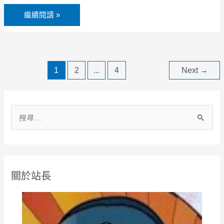
繼續閱讀 »
1
2
...
4
Next
→
搜
尋
關
鍵
關於站長
字
: