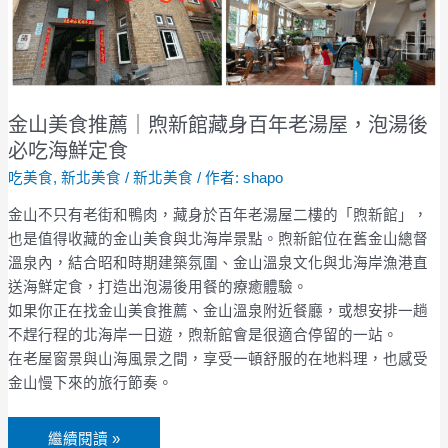
｜
煦
新
館
藏
金山美食推薦｜煦新館藏身百年老湯屋，泡湯後
身
必吃海鮮定食
百
吃美食
,
新北美食
/
新北美食
/ 作者:
shapo
年
老
金山不只有老街和鴨肉，藏身於百年老湯屋二樓的「煦新館」，
湯
也是值得收藏的金山美食與北海岸景點。煦新館位在舊金山總督
屋，
溫泉內，結合昭和時期建築氛圍、金山溫泉文化與北海岸漁港直
泡
送海鮮定食，打造出泡湯後用餐的療癒體驗。
湯
如果你正在找金山美食推薦、金山溫泉附近餐廳，或想安排一趟
後
不趕行程的北海岸一日遊，煦新館會是很適合停留的一站。
必
在老屋窗景與山海風景之間，享受一頓舒服的在地料理，也感受
吃
金山慢下來的旅行節奏。
海
鮮
繼續閱讀 »