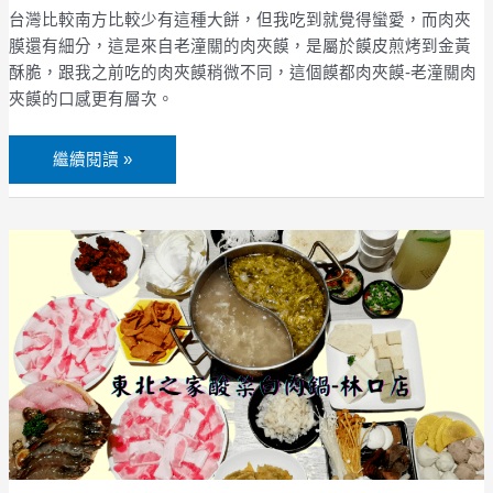
西
台灣比較南方比較少有這種大餅，但我吃到就覺得蠻愛，而肉夾
小
膜還有細分，這是來自老潼關的肉夾饃，是屬於饃皮煎烤到金黃
吃
酥脆，跟我之前吃的肉夾饃稍微不同，這個饃都肉夾饃-老潼關肉
夾饃的口感更有層次。
推
薦
繼續閱讀 »
【東
北
之
家
酸
菜
白
肉
鍋】
林