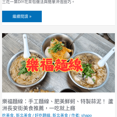
茶、
三花一葉DIY花茶包做法與簡單沖泡技巧。
花
茶
繼續閱讀 »
包
DIY
與
樂
沖
福
泡
麵
技
線：
巧
手
工
麵
線、
肥
美
鮮
樂福麵線：手工麵線、肥美鮮蚵、特製蒜泥！ 蘆
蚵、
洲長安街美食推薦，一吃就上癮
特
吃美食
,
新北美食
/
好吃麵線
,
新北美食
/ 作者:
shapo