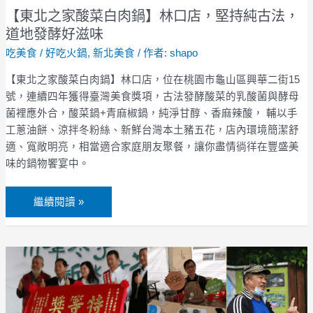
口
【東北之家酸菜白肉鍋】林口店，堅持純古法，
店，
道地發酵好滋味
堅
吃美食
/
好吃火鍋
,
新北美食
/ 作者:
shapo
持
純
【東北之家酸菜白肉鍋】林口店，位在桃園市龜山區興華二街15
古
號，連續四年獲得臺灣美食獎項，古法發酵酸菜的乳酸菌與酵母
法，
菌裡應外合，酸菜鍋+青麻椒鍋，純淨甘醇、香麻辣酸， 輔以手
道
工蔥油餅、涼拌冬粉絲、新鮮台灣本土豬五花，店內環境簡潔舒
地
適、寬敞明亮，相當適合家庭朋友聚餐，讓你盡情徜徉在豐盛美
發
味的鍋物饗宴中。
酵
好
繼續閱讀 »
滋
味
新
北
好
茶