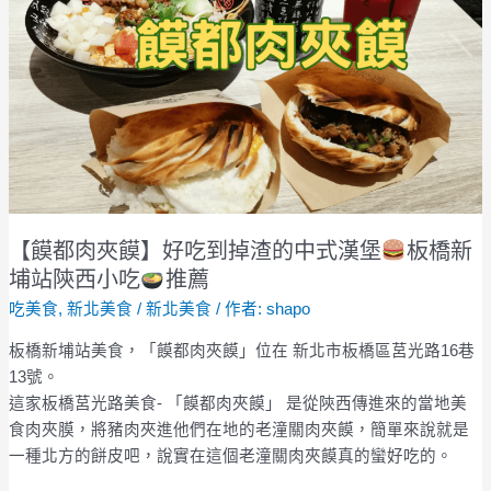
夾
饃】
好
吃
到
掉
渣
的
中
式
【饃都肉夾饃】好吃到掉渣的中式漢堡
板橋新
漢
埔站陝西小吃
推薦
堡
吃美食
,
新北美食
/
新北美食
/ 作者:
shapo
板
板橋新埔站美食，「饃都肉夾饃」位在 新北市板橋區莒光路16巷
橋
13號。
新
這家板橋莒光路美食- 「饃都肉夾饃」 是從陝西傳進來的當地美
埔
食肉夾膜，將豬肉夾進他們在地的老潼關肉夾饃，簡單來說就是
站
一種北方的餅皮吧，說實在這個老潼關肉夾饃真的蠻好吃的。
陝