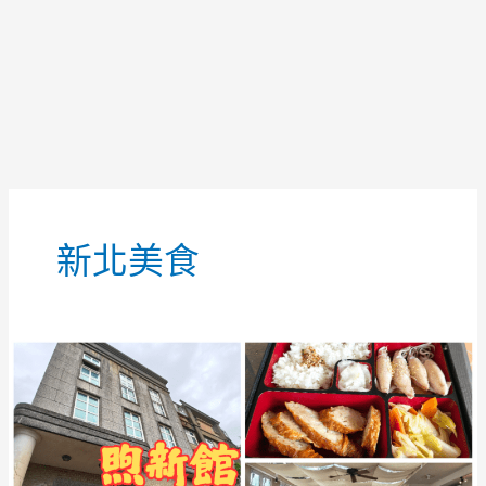
文
章
新北美食
分
頁
金
山
美
食
推
薦