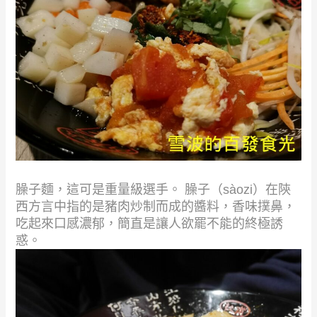
臊子麵，這可是重量級選手。 臊子（sàozi）在陝
西方言中指的是豬肉炒制而成的醬料，香味撲鼻，
吃起來口感濃郁，簡直是讓人欲罷不能的終極誘
惑。