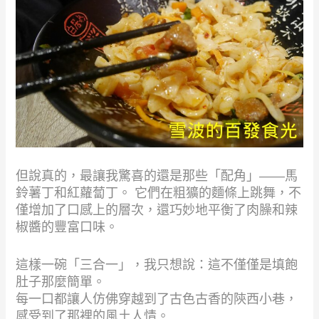
但說真的，最讓我驚喜的還是那些「配角」——馬
鈴薯丁和紅蘿蔔丁。 它們在粗獷的麵條上跳舞，不
僅增加了口感上的層次，還巧妙地平衡了肉臊和辣
椒醬的豐富口味。
這樣一碗「三合一」，我只想說：這不僅僅是填飽
肚子那麼簡單。
每一口都讓人仿佛穿越到了古色古香的陝西小巷，
感受到了那裡的風土人情。