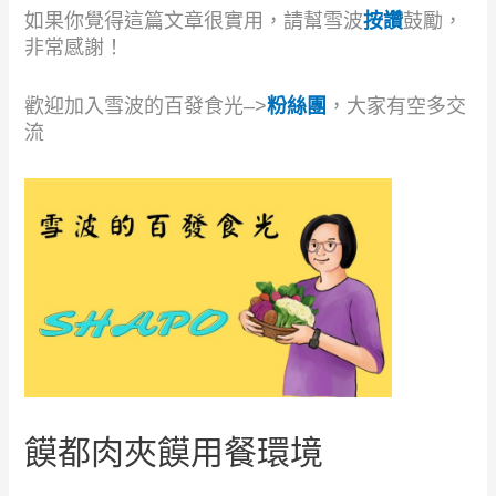
如果你覺得這篇文章很實用，請幫雪波
按讚
鼓勵，
非常感謝！
歡迎加入雪波的百發食光–>
粉絲團
，大家有空多交
流
饃都肉夾饃用餐環境