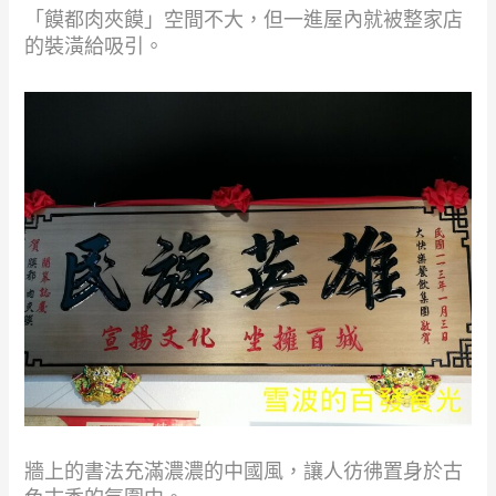
「饃都肉夾饃」空間不大，但一進屋內就被整家店
的裝潢給吸引。
牆上的書法充滿濃濃的中國風，讓人彷彿置身於古