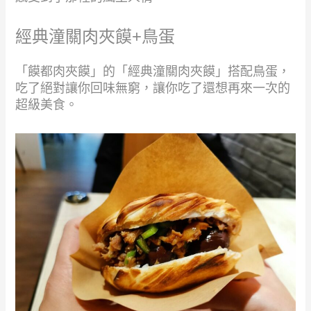
經典潼關肉夾饃+鳥蛋
「饃都肉夾饃」的「經典潼關肉夾饃」搭配鳥蛋，
吃了絕對讓你回味無窮，讓你吃了還想再來一次的
超級美食。