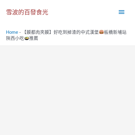
跳
主
至
雪波的百發食光
主
要
要
Home
-
【饃都肉夾饃】好吃到掉渣的中式漢堡
板橋新埔站
內
選
陝西小吃
推薦
容
單