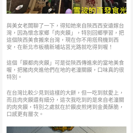
與美女老闆聊了一下，得知她來自陝西西安遠嫁台
灣，因為懷念家鄉「肉夾饃」，特別回鄉學習，把
這個陝西美食搬來台灣，現在你不用搭飛機到西
安，在新北市板橋新埔站莒光路就吃得到喔！
這個「饃都肉夾饃」可是從陝西傳進來的當地美食
喔，把豬肉夾進他們在地的老潼關饃，口味真的很
特別。
在台灣比較少見到這樣的大餅，但一吃到就愛上，
而且肉夾饃還有細分，這次我吃到的是來自老潼關
的肉夾饃，特別之處就在於饃皮煎烤到金黃酥脆，
口感更有層次。