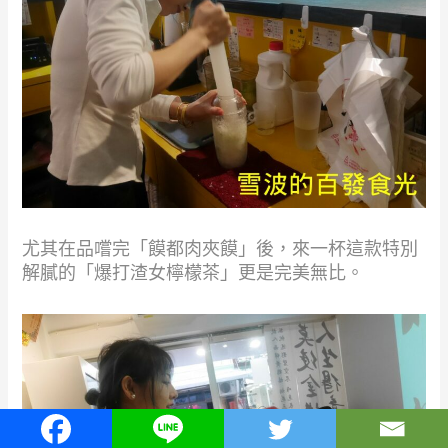
尤其在品嚐完「饃都肉夾饃」後，來一杯這款特別
解膩的「爆打渣女檸檬茶」更是完美無比。