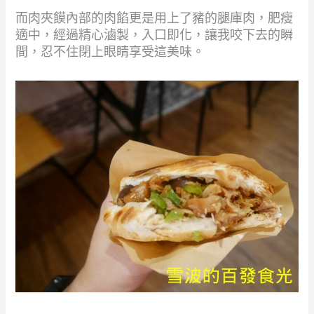
而肉夾饃內部的肉餡更是用上了豬的腿庫肉，肥瘦
適中，經過精心滷製，入口即化，讓我咬下去的瞬
間，忍不住閉上眼睛享受這美味。