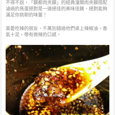
不得不說，「饃都肉夾饃」的經典潼關肉夾饃搭配
滷過的鳥蛋絕對是一道絕佳的美味佳餚，絕對能夠
滿足你挑剔的味蕾！
喜愛吃辣的朋友，千萬別錯過他們桌上辣椒油，香
氣十足，帶有微辣的口感。