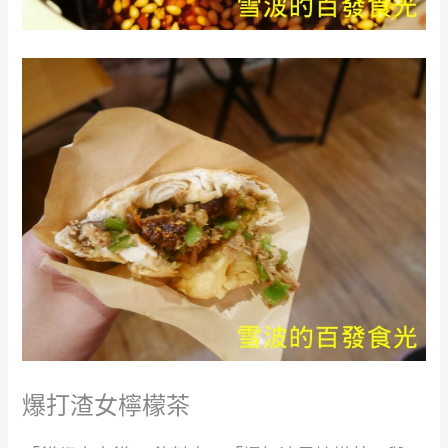
爆打渣女檸檬茶