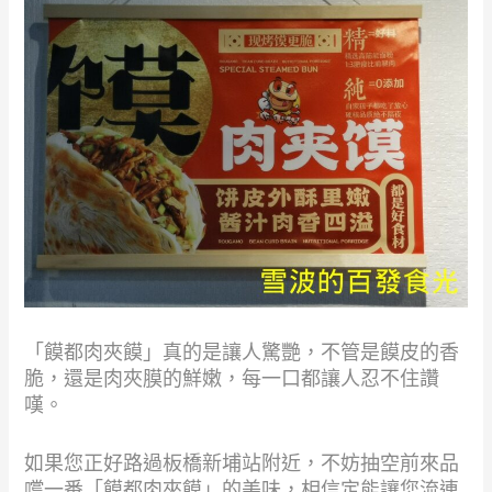
「饃都肉夾饃」真的是讓人驚艷，不管是饃皮的香
脆，還是肉夾膜的鮮嫩，每一口都讓人忍不住讚
嘆。
如果您正好路過板橋新埔站附近，不妨抽空前來品
嚐一番「饃都肉夾饃」的美味，相信定能讓您流連