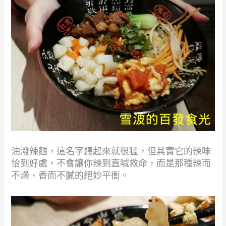
油潑辣麵，這名字聽起來就很猛，但其實它的辣味
恰到好處，不會讓你辣到直喊救命，而是那種辣而
不燥、香而不膩的絕妙平衡。