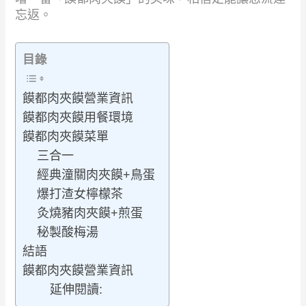
忘返。
目錄
饃都肉夾饃營業資訊
饃都肉夾饃用餐環境
饃都肉夾饃菜單
三合一
經典潼關肉夾饃+鳥蛋
爆打渣女檸檬茶
灸燒豬肉夾饃+煎蛋
秘製酸梅湯
結語
饃都肉夾饃營業資訊
延伸閱讀: