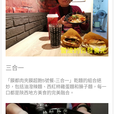
三合一
「饃都肉夾饃超飽5號餐-三合一」乾麵的組合絕
妙，包括油潑辣麵、西紅柿雞蛋麵和臊子麵，每一
口都是陝西地方美食的完美融合。