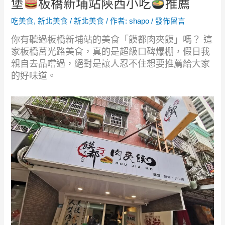
堡
板橋新埔站陝西小吃
推薦
吃美食
,
新北美食
/
新北美食
/ 作者:
shapo
/
發佈留言
你有聽過板橋新埔站的美食「饃都肉夾饃」嗎？ 這
家板橋莒光路美食，真的是超級口碑爆棚，假日我
親自去品嚐過，絕對是讓人忍不住想要推薦給大家
的好味道。