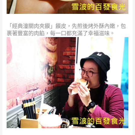
「經典潼關肉夾饃」饃皮，先煎後烤外酥內嫩，包
裹著豐富的肉餡，每一口都充滿了幸福滋味。