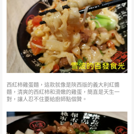
西紅柿雞蛋麵，這款就像是陝西版的義大利紅醬
麵，清爽的西紅柿和滑嫩的雞蛋，簡直是天生一
對，讓人忍不住要給廚師點個贊。