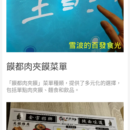
饃都肉夾饃菜單
「饃都肉夾饃」菜單種類，提供了多元化的選擇，
包括單點肉夾饃、麵食和飲品。