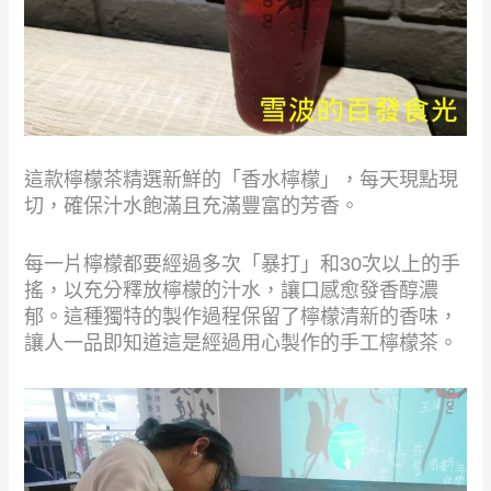
這款檸檬茶精選新鮮的「香水檸檬」，每天現點現
切，確保汁水飽滿且充滿豐富的芳香。
每一片檸檬都要經過多次「暴打」和30次以上的手
搖，以充分釋放檸檬的汁水，讓口感愈發香醇濃
郁。這種獨特的製作過程保留了檸檬清新的香味，
讓人一品即知道這是經過用心製作的手工檸檬茶。