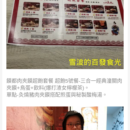
饃都肉夾饃超飽套餐 超飽5號餐-三合一經典潼關肉
夾饃+鳥蛋+飲料(爆打渣女檸檬茶)。
單點-灸燒豬肉夾饃搭配煎蛋與秘製酸梅湯。