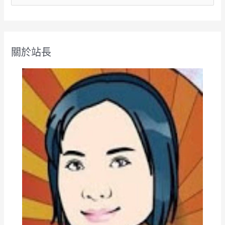
尋
關
鍵
關於站長
字
: