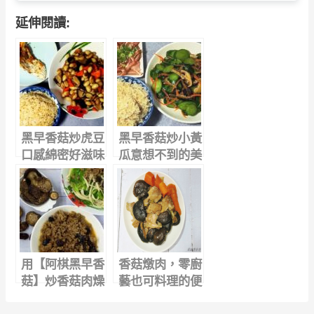
延伸閱讀:
黑早香菇炒虎豆
黑早香菇炒小黃
口感綿密好滋味
瓜意想不到的美
味，請你跟我這
樣做
用【阿棋黑早香
香菇燉肉，零廚
菇】炒香菇肉燥
藝也可料理的便
簡單便當菜
當菜