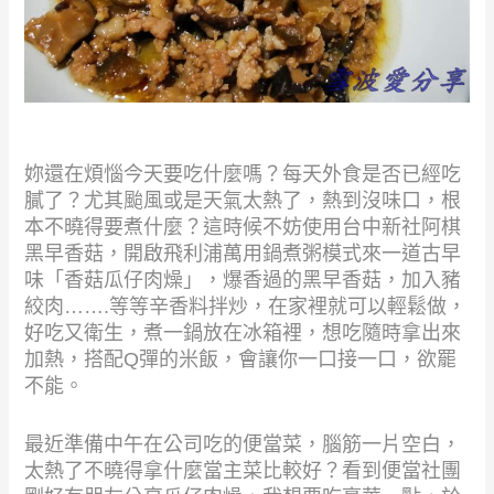
妳還在煩惱今天要吃什麼嗎？每天外食是否已經吃
膩了？尤其颱風或是天氣太熱了，熱到沒味口，根
本不曉得要煮什麼？這時候不妨使用台中新社阿棋
黑早香菇，開啟飛利浦萬用鍋煮粥模式來一道古早
味「香菇瓜仔肉燥」，爆香過的黑早香菇，加入豬
絞肉…….等等辛香料拌炒，在家裡就可以輕鬆做，
好吃又衛生，煮一鍋放在冰箱裡，想吃隨時拿出來
加熱，搭配Q彈的米飯，會讓你一口接一口，欲罷
不能。
最近準備中午在公司吃的便當菜，腦筋一片空白，
太熱了不曉得拿什麼當主菜比較好？看到便當社團