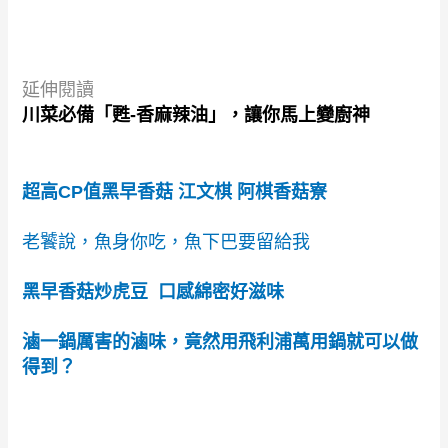
延伸閱讀
川菜必備「甦-香麻辣油」，讓你馬上變廚神
超高CP值黑早香菇 江文棋 阿棋香菇寮
老饕說，魚身你吃，魚下巴要留給我
黑早香菇炒虎豆 口感綿密好滋味
滷一鍋厲害的滷味，竟然用飛利浦萬用鍋就可以做
得到？