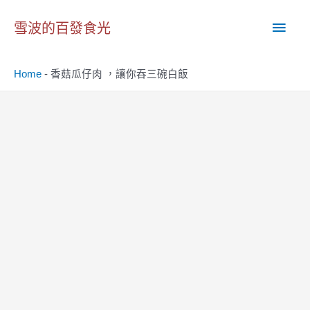
跳
主
至
雪波的百發食光
主
要
要
Home
-
香菇瓜仔肉 ，讓你吞三碗白飯
內
選
容
單