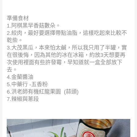
準備食材
1.阿棋黑早香菇數朵。
2.絞肉，最好要選擇帶點油脂，這樣吃起來比較不
乾柴。
3.大茂黑瓜，本來怕太鹹，所以我只用了半罐，實
在很後悔，因為其他的冰在冰箱，約放3天想要再
次使用裡面有些許發霉，早知道就一盒全部放下
去。
4.金蘭醬油
5.中藥行 -五香粉
6.洪老師有機紅龍果園 (蒜頭)
7.辣椒與蔥段