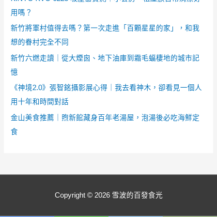
用嗎？
新竹將軍村值得去嗎？第一次走進「百顆星星的家」，和我
想的眷村完全不同
新竹六燃走讀｜從大煙囪、地下油庫到霜毛蝠棲地的城市記
憶
《神境2.0》張智銘攝影展心得｜我去看神木，卻看見一個人
用十年和時間對話
金山美食推薦｜煦新館藏身百年老湯屋，泡湯後必吃海鮮定
食
Copyright © 2026
雪波的百發食光