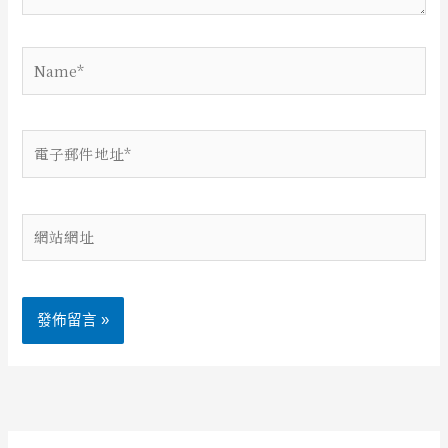
Name*
電
子
郵
件
網
地
站
址
網
*
址
Alternative: