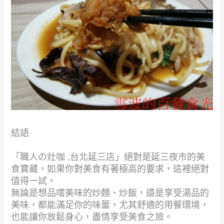
結語
「職人の灶咖 .台北延三店」絕對是延三夜市的美
食寶藏，如果你對美食有著極高的要求，這裡絕對
值得一試。
無論是想品嚐美味的炒麵、炒飯，還是享受湯品的
美味，都能滿足你的味蕾，尤其舒適的用餐環境，
也能讓你放鬆身心，盡情享受美食之旅。