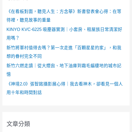
《在看板對面，聽見人生：方念華》新書發表會心得：在等
待裡，聽見故事的重量
KINYO KVC-6225 吸塵器實測｜小套房、租屋族日常清潔好
用嗎？
新竹將軍村值得去嗎？第一次走進「百顆星星的家」，和我
想的眷村完全不同
新竹六燃走讀｜從大煙囪、地下油庫到霜毛蝠棲地的城市記
憶
《神境2.0》張智銘攝影展心得｜我去看神木，卻看見一個人
用十年和時間對話
文章分類