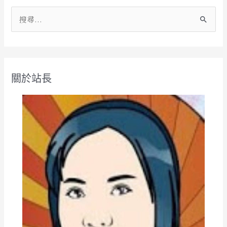
搜
尋
關
鍵
關於站長
字
: