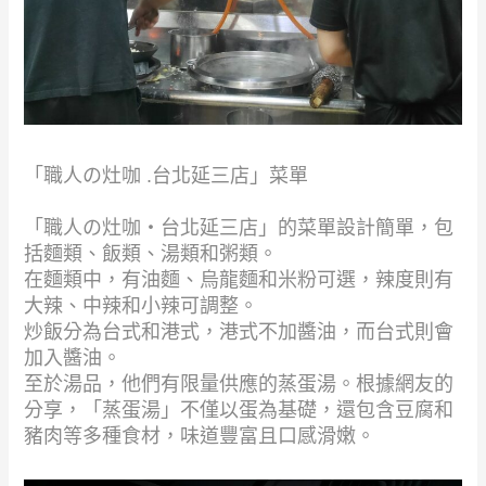
「職人の灶咖 .台北延三店」菜單
「職人の灶咖‧台北延三店」的菜單設計簡單，包
括麵類、飯類、湯類和粥類。
在麵類中，有油麵、烏龍麵和米粉可選，辣度則有
大辣、中辣和小辣可調整。
炒飯分為台式和港式，港式不加醬油，而台式則會
加入醬油。
至於湯品，他們有限量供應的蒸蛋湯。根據網友的
分享，「蒸蛋湯」不僅以蛋為基礎，還包含豆腐和
豬肉等多種食材，味道豐富且口感滑嫩。