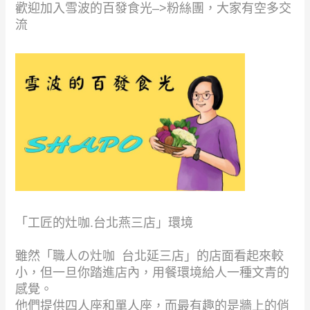
歡迎加入雪波的百發食光–>
粉絲團
，大家有空多交
流
「工匠的灶咖.台北燕三店」環境
雖然「職人の灶咖 台北延三店」的店面看起來較
小，但一旦你踏進店內，用餐環境給人一種文青的
感覺。
他們提供四人座和單人座，而最有趣的是牆上的俏