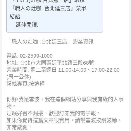
「工匠的灶咖.台北燕三店」環境
「職人の灶咖 .台北延三店」菜單
結語
延伸閱讀:
「職人の灶咖 .台北延三店」營業資訊
電話: 02-2599-1000
地址: 台北市大同區延平北路三段68號
營業時間: 週二至週日 11:00-14:00、17:00-22:00
(周一公休)
粉絲專頁:
按這裡
你好!我是雪波，我在這個網站分享與我有緣的人事
物。
睡眠好書不漏接，歡迎訂閱我的電子報。
如果你覺得這篇文章很實用，請幫雪波
按讚
鼓勵，
非常感謝！