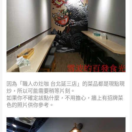
因為「職人の灶咖 台北延三店」的菜品都是現點現
炒，所以可能需要稍等片刻。
如果你不確定該點什麼，不用擔心，牆上有招牌菜
色的照片供你參考。