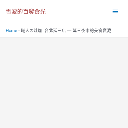
跳
主
至
雪波的百發食光
主
要
要
Home
-
職人の灶咖 .台北延三店 — 延三夜市的美食寶藏
內
選
容
單