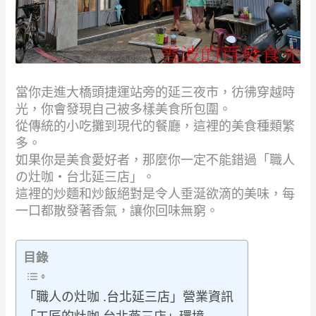
當你走進大橋頭捷運站旁的延三夜市，彷彿穿越時
光，你會發現自己被多樣美食所包圍。
從傳統的小吃攤到現代的餐廳，這裡的美食種類繁
多。
如果你是美食愛好者，那麼你一定不能錯過「職人
の灶咖‧台北延三店」。
這裡的炒麵和炒飯絕對是令人垂涎欲滴的美味，每
一口都散發著香氣，讓你回味無窮。
目錄
「職人の灶咖 .台北延三店」營業資訊