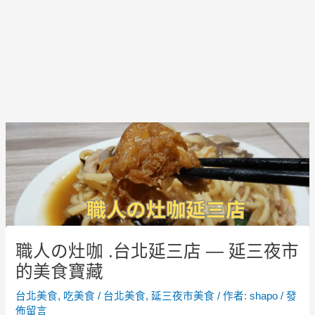
Post
navigation
職人の灶咖 .台北延三店 — 延三夜市
的美食寶藏
台北美食
,
吃美食
/
台北美食
,
延三夜市美食
/ 作者:
shapo
/
發
佈留言