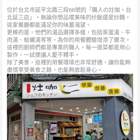
位於台北市延平北路三段68號的「職人の灶咖‧台
北延三店」，無論你想品嚐美味的炒飯還是炒麵，
這家餐廳都能滿足你的味蕾渴望。
更棒的是，他們的湯品選擇多樣，包括蒸蛋湯、牛
肉湯、蛤蠣湯等等，為你的用餐體驗增添了層次。
這裡的廚師們都是專業的職人，每一道菜都是用心
製作，一試便讓人愛不釋手。
除了美食，這裡的用餐環境也非常舒適，讓你能夠
盡情享受美食之餘，也能夠放鬆身心。