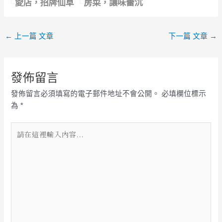
愛店，招牌仙草
房菜，讓味蕾沉
凍，延三夜市美
浸在美食的饗
食推薦
宴，新鮮食材，
←
上一篇 文章
下一篇 文章
→
獨家料理，感受
台菜的奇蹟！
發佈留言
發佈留言必須填寫的電子郵件地址不會公開。
必填欄位標示
為
*
請
在
這
裡
輸
入
內
容...