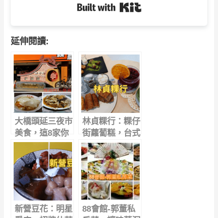
Built with Kit
延伸閱讀:
大橋頭延三夜市
林貞粿行：粿仔
美食，這8家你
街蘿蔔糕，台式
吃過嗎?
下午茶創新吃法
｜ 大橋頭美食
推薦
新營豆花：明星
88會館-郭董私