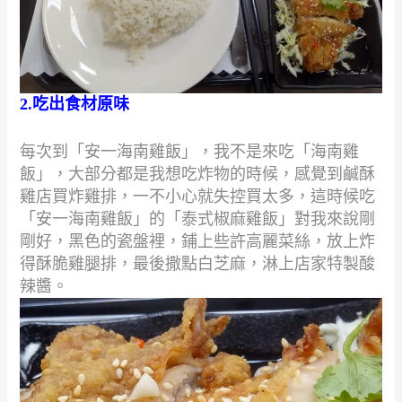
2.
吃出食材原味
每次到「安一海南雞飯」，我不是來吃「海南雞
飯」，大部分都是我想吃炸物的時候，
感覺到鹹酥
雞店買炸雞排，一不小心就失控買太多，這時候吃
「安一海南雞飯」的「泰式椒麻雞飯」
對我來說剛
剛好，黑色的瓷盤裡，鋪上些許高麗菜絲，放上炸
得酥脆雞腿排，最後撒點白芝麻，
淋上店家特製酸
辣醬。