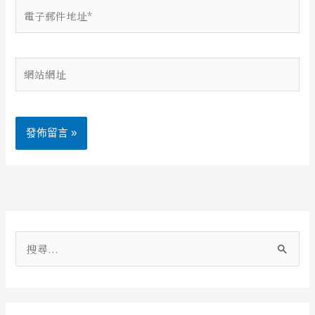
電
子
郵
件
網
地
站
址
網
*
址
Alternative:
搜
尋
關
鍵