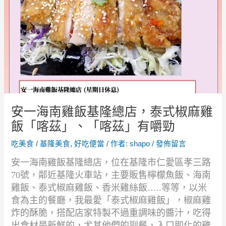
安一海南雞飯基隆總店，泰式椒麻雞
飯「喀茲」、「喀茲」有嚼勁
吃美食
/
基隆美食
,
好吃便當
/ 作者:
shapo
/
發佈留言
安一海南雞飯基隆總店，位在基隆市仁愛區孝三路
70
號，
鄰近基隆火車站，主要販售檸檬魚飯、海南
雞飯、泰式椒麻雞飯、香米雞絲飯
…..
等等，
以米
食為主的餐廳，我最愛「泰式椒麻雞飯」，椒麻雞
炸的酥脆，
搭配店家特製不過重調味的醬汁，吃得
出食材是新鮮的，
尤其他們的副餐，入口即化的雞