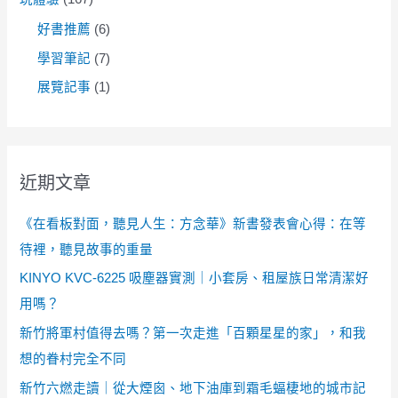
好書推薦
(6)
學習筆記
(7)
展覽記事
(1)
近期文章
《在看板對面，聽見人生：方念華》新書發表會心得：在等
待裡，聽見故事的重量
KINYO KVC-6225 吸塵器實測｜小套房、租屋族日常清潔好
用嗎？
新竹將軍村值得去嗎？第一次走進「百顆星星的家」，和我
想的眷村完全不同
新竹六燃走讀｜從大煙囪、地下油庫到霜毛蝠棲地的城市記