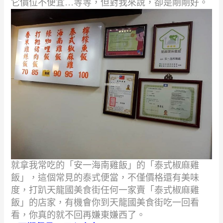
它價位不便宜
…
等等，但對我來說，卻是剛剛好。
就拿我常吃的「安一海南雞飯」的「泰式椒麻雞
飯」，這個常見的泰式便當，
不僅價格還有美味
度，打趴天龍國美食街任何一家賣「泰式椒麻雞
飯」的店家，
有機會你到天龍國美食街吃一回看
看，你真的就不回再嫌東嫌西了。