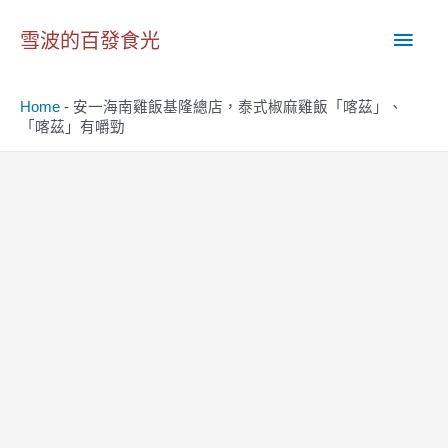
跳
主
至
雪波的百發食光
主
要
要
Home
-
安一海南雞飯基隆總店，泰式椒麻雞飯「喀茲」、
內
選
「喀茲」有嚼勁
容
單