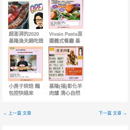
超澎湃的2020
Vivaio Pasta苗
基隆漁夫鍋吃透
圃義式餐廳 基
透，你最愛吃哪
隆海鮮真材實料
一鍋 ? ( 附手繪
CP值高 義式餐
影片)
廳
小房子烘焙 麵
基隆(福)彰化羊
包控快過來
肉爐 清心自然
味，天然才够味
←
上一篇 文章
下一篇 文章
→