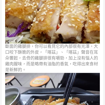
斷面的雞腿排，你可以看見它的內部很有光澤，
大
口咬下酥脆的外皮，「喀茲」、「喀茲」聲音在耳
朵響起，
去骨的雞腿排很有嚼勁，加上沒有惱人的
雞肉腥味，
而是略帶有油脂的香氣，吃得出來食材
是新鮮的。