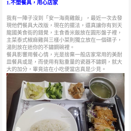
1.
不塑餐具，用心店家
我有一陣子沒到「安一海南雞飯」，最近一次去發
現他們餐具大改版，
現在的擺法，還真讓你有到天
龍國美食街的錯覺，主食香米飯放在圓形盤子裡，
主菜泰式椒麻雞與三樣小菜則獨立放在一個碟子，
湯則放在迷你的不鏽鋼碗裡。
餐具影響用餐心情，光是捨棄一般店家常用的美耐
皿餐具或是，
而使用有點重量的瓷器不鏽鋼，就大
大的加分，畢竟這在小吃便當店真是少見。