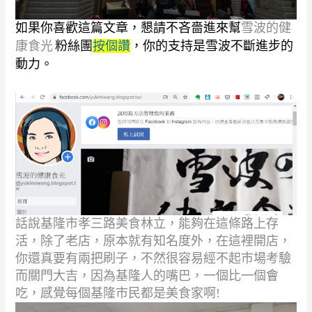
如果你喜歡這篇文章，
懇請不吝嗇進來幫
雪波的健
康食光
粉絲團
按個讚
，你的支持是雪波不斷進步的
動力。
話說基隆市孝三路美食林立，能夠在這條路上存
活，除了老店，原本就有知名度外，
在這裡開店，
你還真要有兩把刷子，不然很容易經不起市場考驗
而關門大吉，
因為基隆人的嘴巴，一個比一個會
吃，感覺每個基隆市民都是美食家啊
!