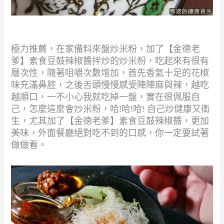
極力推薦，在家備料來盤炒米粉，加了【金德老
爹】素食豆鼓辣椒醬拌炒的炒米粉，吃起來有很有
層次性，隨著咀嚼次數增加，首先香氣十足的花椒
味充滿鼻腔，之後舌頭慢慢感受陣陣麻與辣，越吃
越順口，一不小心我就吃掉一盤，實在很佩服自
己，怎麼這麼會炒米粉，哈!哈!哈! 自己炒健康又衛
生，尤其加了【金德老爹】素食豆鼓辣椒醬，更加
美味，外面餐廳絕對吃不到的口感，你一定要試著
做做看。