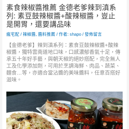
素食辣椒醬推薦 金德老爹辣到滇系
列: 素豆鼓辣椒醬+酸辣椒醬，豈止
是開胃，還要講品味
瘋宅配
/
辣椒醬
,
醬料推薦
/ 作者:
shapo
/
發佈留言
【金德老爹】辣到滇系列：素食豆鼓辣椒醬+酸辣
椒醬，獨特雲南道地口味，口感濃郁香氣十足，傳
承五十年好手藝，與朝天椒的絕妙搭配，完全無人
工及化學添加劑，可用於烹調海鮮、肉品、蔬菜、
麵食…等，亦適合當沾醬的美味醬料，任意百搭好
滋味。