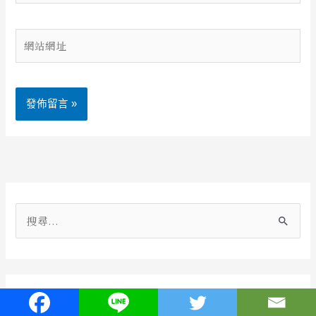
郵
件
網
地
站
址
網
*
址
Alternative:
搜
尋
關
鍵
關於站長
字