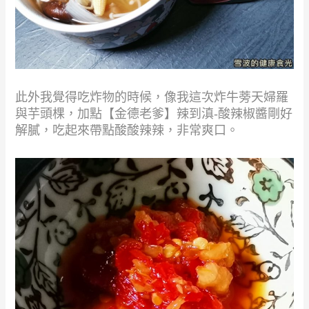
此外我覺得吃炸物的時候，像我這次炸牛蒡天婦羅
與芋頭棵，加點【金德老爹】辣到滇-酸辣椒醬剛好
解膩，吃起來帶點酸酸辣辣，非常爽口。