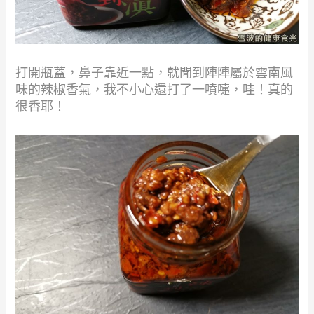
打開瓶蓋，鼻子靠近一點，就聞到陣陣屬於雲南風
味的辣椒香氣，我不小心還打了一噴嚏，哇！真的
很香耶！