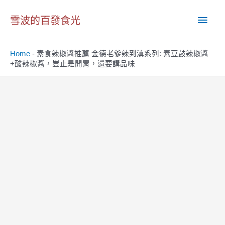
跳
主
至
雪波的百發食光
主
要
要
Home
-
素食辣椒醬推薦 金德老爹辣到滇系列: 素豆鼓辣椒醬
內
選
+酸辣椒醬，豈止是開胃，還要講品味
容
單