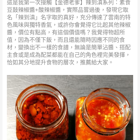
這是我第一次接觸【金德老爹】辣到滇系列：素食
豆鼓辣椒醬+酸辣椒醬，實際品嘗過後，發現它取
名「辣到滇」名字取的真好，充分傳達了雲南的特
色風味與獨特香氣，或許你會覺得它比起其他辣椒
醬，價位有點高，有這個價值嗎？我覺得物超所
值，因為不僅下飯，而且還能隨時因應不同的食
材，變換出不一樣的食譜，無論是簡單沾醬、搭配
主食或是成為配菜都能在自己的角色裡完美發揮，
恰如其分地提升食物的層次，推薦給大家。