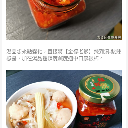
湯品想來點變化，直接將【金德老爹】辣到滇-酸辣
椒醬，加在湯品裡辣度鹹度適中口感很棒。