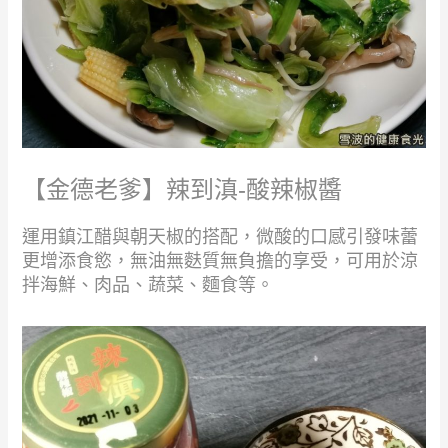
【金德老爹】辣到滇-酸辣椒醬
運用鎮江醋與朝天椒的搭配，微酸的口感引發味蕾
更增添食慾，無油無麩質無負擔的享受，可用於涼
拌海鮮、肉品、蔬菜、麵食等。