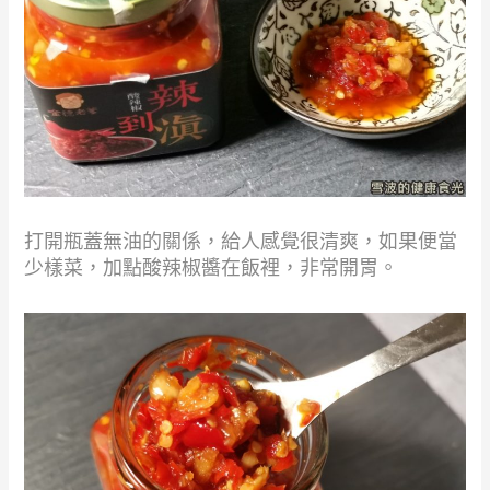
打開瓶蓋無油的關係，給人感覺很清爽，如果便當
少樣菜，加點酸辣椒醬在飯裡，非常開胃。