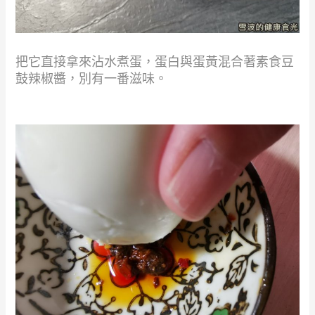
把它直接拿來沾水煮蛋，蛋白與蛋黃混合著素食豆
鼓辣椒醬，別有一番滋味。