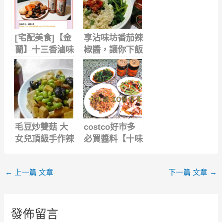
[宅配美食]【金
享沾味坊番茄辣
蘭】十三香滷味
椒醬，讓你下飯
醬，一瓶搞定，
靠這味
便利好滋味
毛豆炒雙菇 大
costco好市多
女兒頂級手作辣
必買醬料【十味
椒醬香蔥菜脯
觀】xo醬料理
推薦｜xo醬海
←
上一篇 文章
下一篇 文章
→
鮮炒飯、xo醬
炒高麗菜、xo
醬炒軟絲，家常
菜百變新滋味
發佈留言