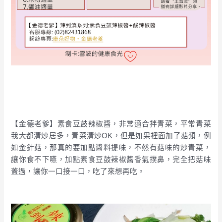
【金德老爹】素食豆鼓辣椒醬，非常適合拌青菜，平常青菜
我大都清炒居多，青菜清炒OK，但是如果裡面加了菇類，例
如金針菇，那真的要加點醬料提味，不然有菇味的炒青菜，
讓你食不下嚥，加點素食豆鼓辣椒醬香氣撲鼻，完全把菇味
蓋過，讓你一口接一口，吃了來想再吃。