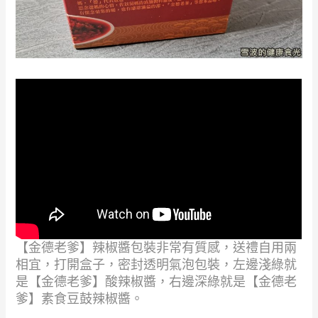
【金德老爹】辣椒醬包裝非常有質感，送禮自用兩
相宜，打開盒子，密封透明氣泡包裝，左邊淺綠就
是【金德老爹】酸辣椒醬，右邊深綠就是【金德老
爹】素食豆鼓辣椒醬。