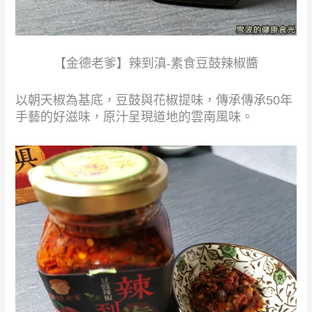
【金德老爹】辣到滇-素食豆鼓辣椒醬
以朝天椒為基底，豆鼓與花椒提味，傳承傳承50年
手藝的好滋味，原汁呈現道地的雲南風味。