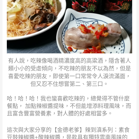
有人說，吃辣像喝酒精濃度高的高粱酒，隱含著人
類小小的受虐傾向，不吃辣的朋友不以為然，但是
喜愛吃辣的朋友，即使第一口常常令人淚流滿面，
但又忍不住想嘗第二、第三口。
哈！哈！哈！我也蠻喜歡吃辣的，總覺得不管什麼
餐點， 加點辣椒醬提味，不但能增添料理風味，而
且富含豐富營養素，對人體的好處相當多。
這次與大家分享的【金德老爹】辣到滇系列：素食
豆鼓辣椒醬+酸辣椒醬，是款具有獨特雲南風味的