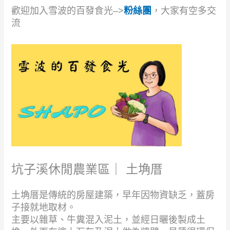
歡迎加入雪波的百發食光–>
粉絲團
，大家有空多交
流
坑子溪休閒農業區｜ 土埆厝
土埆厝是傳統的房屋建築，早年因物資缺乏，蓋房
子接就地取材。
主要以雜草、牛糞混入泥土，並經日曬後製成土