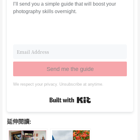
I’ll send you a simple guide that will boost your
photography skills overnight.
Send me the guide
We respect your privacy. Unsubscribe at anytime.
Built with Kit
延伸閱讀: