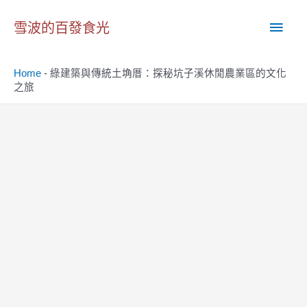
跳
主
至
雪波的百發食光
主
要
要
Home
-
綠建築與傳統土埆厝：探秘坑子溪休閒農業區的文化
內
選
之旅
容
單