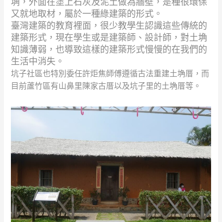
埆，外面在塗上石灰及泥土做為牆壁，是種很環保
又就地取材，屬於一種綠建築的形式。
臺灣建築的教育裡面，很少教學生認識這些傳統的
建築形式，現在學生或是建築師、設計師，對土埆
知識薄弱，也導致這樣的建築形式慢慢的在我們的
生活中消失。
坑子社區也特別委任許炬焦師傅遵循古法重建土埆厝，而
目前蘆竹區有山鼻里陳家古厝以及坑子里的土埆厝等。