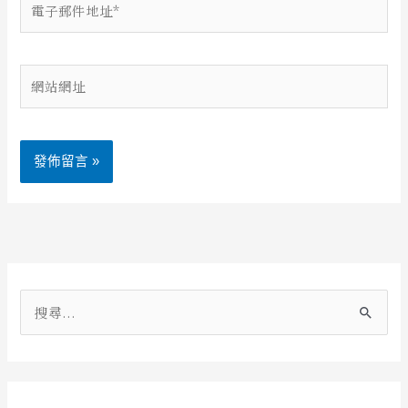
子
郵
件
網
地
站
址
網
*
址
Alternative:
搜
尋
關
鍵