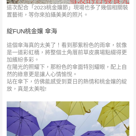
這次配合「2023桃金孃節」現場也多了幾個相關裝
置藝術，等你來拍攝美美的照片。
綻FUN桃金孃 傘海
這個傘海真的太美了！看到那紫粉色的雨傘，就像
是一道彩虹橋，將整個土角厝前草皮廣場點綴得更
加繽紛多彩。
在陽光的照耀下，那粉色的傘面特別耀眼，配上自
然的綠意更是讓人心情愉悅。
站在傘下，仿佛能感受到夏日的熱情和桃金孃的綻
放，真是太美啦!