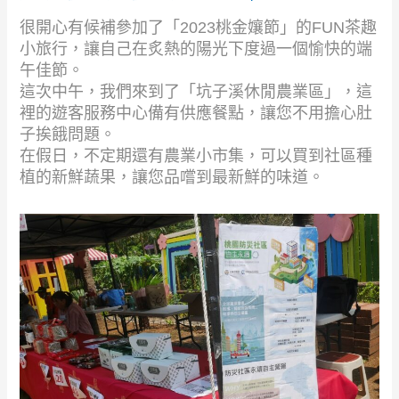
很開心有候補參加了「2023桃金孃節」的FUN茶趣
小旅行，讓自己在炙熱的陽光下度過一個愉快的端
午佳節。
這次中午，我們來到了「坑子溪休閒農業區」，這
裡的遊客服務中心備有供應餐點，讓您不用擔心肚
子挨餓問題。
在假日，不定期還有農業小市集，可以買到社區種
植的新鮮蔬果，讓您品嚐到最新鮮的味道。