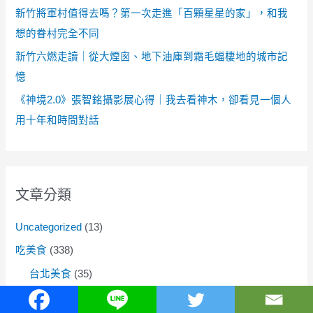
新竹將軍村值得去嗎？第一次走進「百顆星星的家」，和我
想的眷村完全不同
新竹六燃走讀｜從大煙囪、地下油庫到霜毛蝠棲地的城市記
憶
《神境2.0》張智銘攝影展心得｜我去看神木，卻看見一個人
用十年和時間對話
文章分類
Uncategorized
(13)
吃美食
(338)
台北美食
(35)
基隆美食
(8)