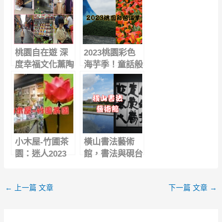
桃園自在遊 深
2023桃園彩色
度幸福文化薰陶
海芋季！童話般
大溪一日遊
的花海
小木屋-竹圃茶
橫山書法藝術
園：迷人2023
館，書法與硯台
桃金孃節與蓮花
交匯的詩意空間
池攝影，近距離
｜相約趣
←
上一篇 文章
下一篇 文章
→
觀察獨角仙
桃機文青小旅行