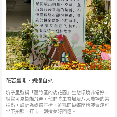
花若盛開、蝴蝶自來
坑子里號稱「蘆竹區的後花園」生態環境非常好，
經常可見蝴蝶飛舞，他們將主會場及八大農場的美
拍點，設計為蝴蝶座椅，鮮豔的蝴蝶座椅裝置還可
坐下拍照、打卡，創造美好回憶。