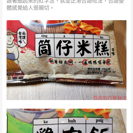
跟著圈起來的紅字念，就是正港台語唸法，台語整
體感覺給人很親切。