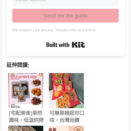
Send me the guide
We respect your privacy. Unsubscribe at anytime.
Built with Kit
延伸閱讀:
[宅配美食]果然
可樂果辣起司口
識味，低溫烘烤
味，台灣尚讚
綜合果乾，最佳
尚酥 尚脆 (附