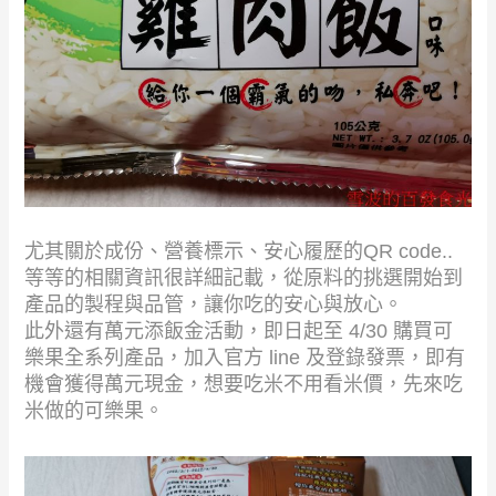
尤其關於成份、營養標示、安心履歷的QR code..
等等的相關資訊很詳細記載，從原料的挑選開始到
產品的製程與品管，讓你吃的安心與放心。
此外還有萬元添飯金活動，即日起至 4/30 購買可
樂果全系列產品，加入官方 line 及登錄發票，即有
機會獲得萬元現金，想要吃米不用看米價，先來吃
米做的可樂果。