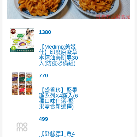
1380
【Medimix美姬
仕】印度原廠草
本精油美肌皂30
入(防疫必備組)
770
【盛香珍】堅果
罐系列X4罐入(6
種口味任選-堅
果零食新選擇)
499
【舒酸定】買4