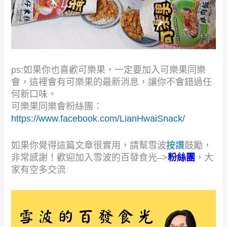
ps:如果你也喜歡可樂果，一定要加入可樂果同樂
會，這裡會有可樂果的最新消息，讓你不會錯過任
何新口味。
可樂果同樂會粉絲團：
https://www.facebook.com/LianHwaiSnack/
如果你覺得這篇文章很實用，請幫雪波
按讚
鼓勵，
非常感謝！歡迎加入雪波的百發食光–>
粉絲團
，大
家有空多交流