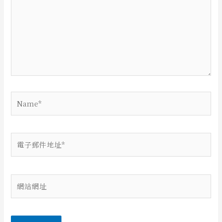
裡
輸
入
內
容...
Name*
電
子
郵
件
網
地
站
址
網
*
址