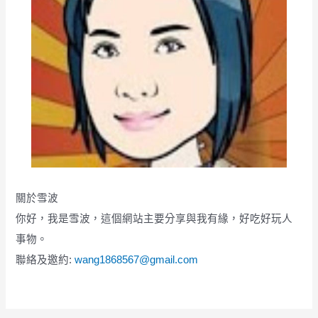
關於雪波
你好，我是雪波，這個網站主要分享與我有緣，好吃好玩人
事物。
聯絡及邀約:
wang1868567@gmail.com