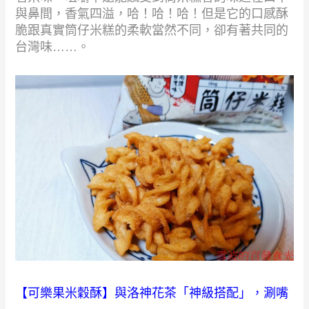
與鼻間，香氣四溢，哈！哈！哈！但是它的口感酥
脆跟真實筒仔米糕的柔軟當然不同，卻有著共同的
台灣味……。
【可樂果米穀酥】與洛神花茶「神級搭配」，涮嘴