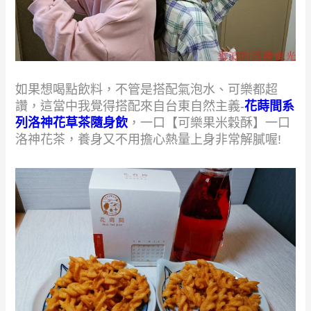
如果想喝點飲料，不管是搭配氣泡水、可樂都超
讚，這當中我覺得搭配來自台東自然主義-
花蒔間系
列洛神花草茶隨身飲
，一口【可樂果米穀酥】一口
洛神花茶，養身又不用擔心熱量上身非常解膩喔!