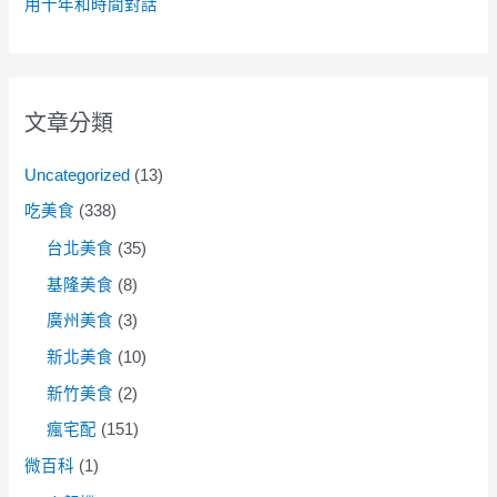
用十年和時間對話
文章分類
Uncategorized
(13)
吃美食
(338)
台北美食
(35)
基隆美食
(8)
廣州美食
(3)
新北美食
(10)
新竹美食
(2)
瘋宅配
(151)
微百科
(1)