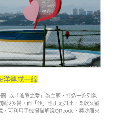
海洋連成一線
園 以「液態之愛」為主題，打造一系列象
液體般多變，而「沙」也正是如此，柔軟又堅
，可利用手機掃描解說QRcode，與沙雕來