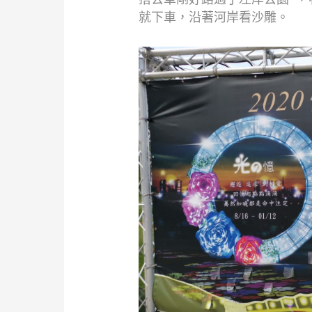
就下車，沿著河岸看沙雕。