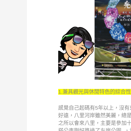
1.兼具觀光與休閒特色的綜合
感覺自己起碼有5年以上，沒有
好遠，八里河岸雖然美麗，總是
之所以會來八里，主要是參加
搭公車剛好路過了左岸公園 ，