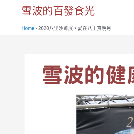
跳
雪波的百發食光
至
主
要
Home
-
2020八里沙雕展，愛在八里賞明月
內
容
Post
navigation