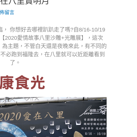
愛在八里賞明月
佈留言
你想好去哪裡趴趴走了嗎?自8/16-10/19
2020愛情故事八里沙雕+光雕展】，這次
事」為主題，不管白天還是夜晚來此，有不同的
你不必跑到福隆去，在八里就可以近距離看到
了。