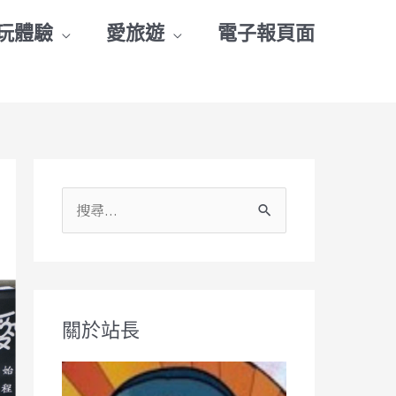
玩體驗
愛旅遊
電子報頁面
搜
尋
關
鍵
關於站長
字
: