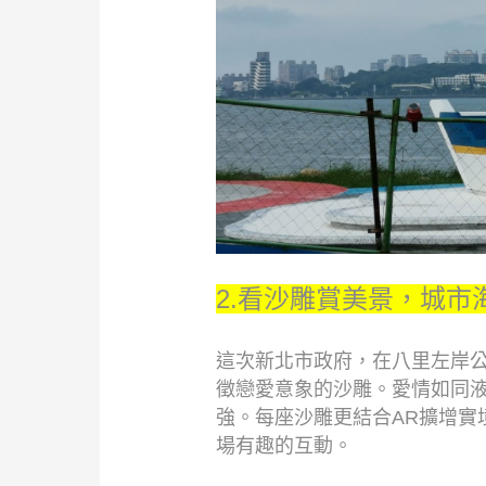
2.看沙雕賞美景，城市
這次新北市政府，在八里左岸公
徵戀愛意象的沙雕。愛情如同
強。每座沙雕更結合AR擴增實境
場有趣的互動。