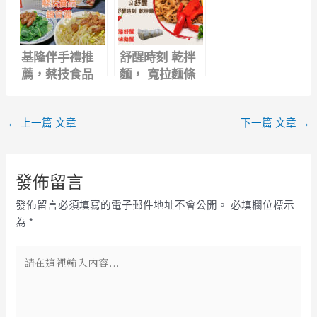
基隆伴手禮推
舒醒時刻 乾拌
薦，蔡技食品
麵， 寬拉麵條
「基隆鎖管
份量足夠，金沙
醬」，拌麵拌飯
拌醬十味麻成香
←
上一篇 文章
下一篇 文章
→
燙青菜，一瓶搞
雙重享受
定
發佈留言
發佈留言必須填寫的電子郵件地址不會公開。
必填欄位標示
為
*
請
在
這
裡