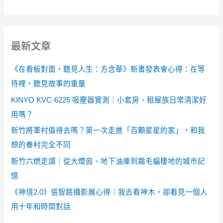
最新文章
《在看板對面，聽見人生：方念華》新書發表會心得：在等
待裡，聽見故事的重量
KINYO KVC-6225 吸塵器實測｜小套房、租屋族日常清潔好
用嗎？
新竹將軍村值得去嗎？第一次走進「百顆星星的家」，和我
想的眷村完全不同
新竹六燃走讀｜從大煙囪、地下油庫到霜毛蝠棲地的城市記
憶
《神境2.0》張智銘攝影展心得｜我去看神木，卻看見一個人
用十年和時間對話