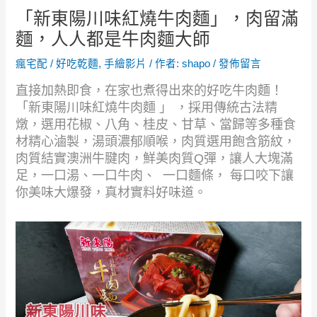
「新東陽川味紅燒牛肉麵」，肉留滿
麵，人人都是牛肉麵大師
瘋宅配
/
好吃乾麵
,
手繪影片
/ 作者:
shapo
/
發佈留言
直接加熱即食，在家也煮得出來的好吃牛肉麵！
「新東陽川味紅燒牛肉麵 」 ，採用傳統古法精
燉，選用花椒、八角、桂皮、甘草、當歸等多種食
材精心滷製，湯頭濃郁順喉，肉質選用飽含筋紋，
肉質結實澳洲牛腱肉，鮮美肉質Q彈，讓人大塊滿
足，一口湯、一口牛肉、 一口麵條， 每口咬下讓
你美味大爆發，真材實料好味道。