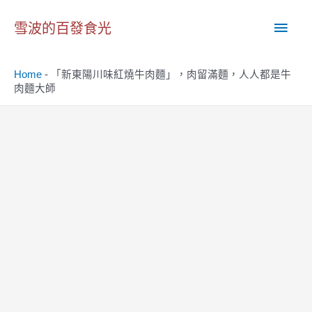
跳
主
至
雪波的百發食光
主
要
要
Home
-
「新東陽川味紅燒牛肉麵」，肉留滿麵，人人都是牛
內
選
肉麵大師
容
單