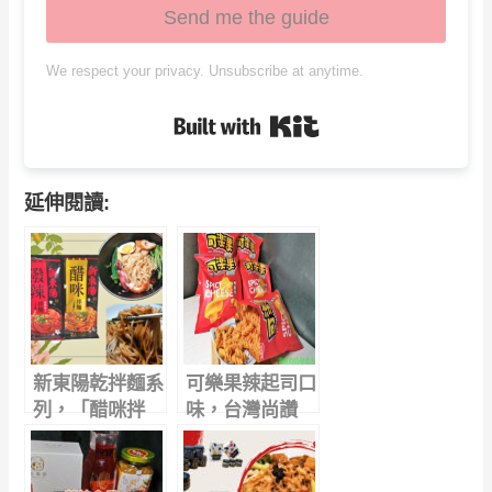
Send me the guide
We respect your privacy. Unsubscribe at anytime.
Built with Kit
延伸閱讀:
新東陽乾拌麵系
可樂果辣起司口
列，「醋咪拌
味，台灣尚讚
麵」vs「潑辣拌
尚酥 尚脆 (附
麵」，4分鐘輕
手繪影片)
鬆上桌