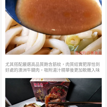
尤其搭配嚴選高品質飽含筋紋，肉質結實肥厚恰到
好處的澳洲牛腱肉，吸附湯汁精華後更加軟嫩入味