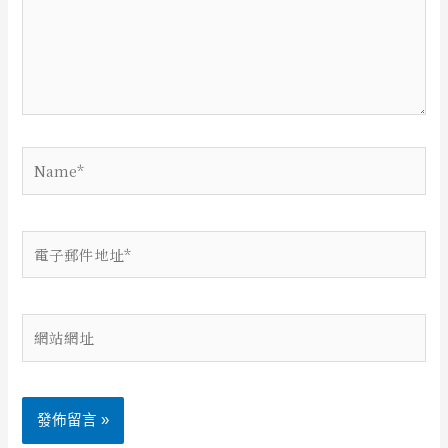
輸
入
內
容...
Name*
電
子
郵
件
網
地
站
址
網
*
址