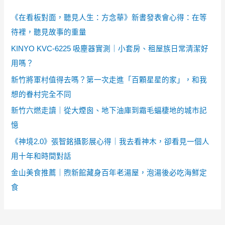
《在看板對面，聽見人生：方念華》新書發表會心得：在等
待裡，聽見故事的重量
KINYO KVC-6225 吸塵器實測｜小套房、租屋族日常清潔好
用嗎？
新竹將軍村值得去嗎？第一次走進「百顆星星的家」，和我
想的眷村完全不同
新竹六燃走讀｜從大煙囪、地下油庫到霜毛蝠棲地的城市記
憶
《神境2.0》張智銘攝影展心得｜我去看神木，卻看見一個人
用十年和時間對話
金山美食推薦｜煦新館藏身百年老湯屋，泡湯後必吃海鮮定
食