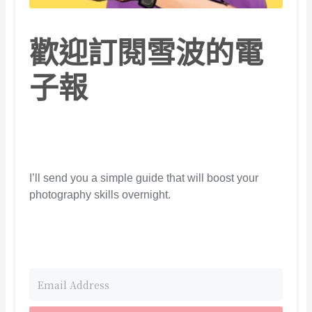
歡迎訂閱雪波的電
子報
I’ll send you a simple guide that will boost your
photography skills overnight.