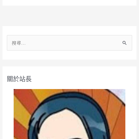
Alternative:
搜
尋
關
鍵
關於站長
字
: