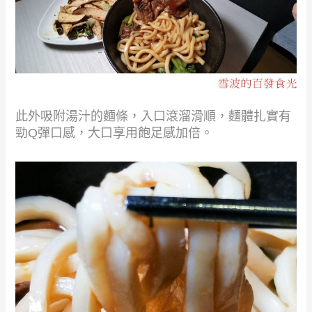
此外吸附湯汁的麵條，入口滾溜滑順，麵體扎實有
勁Q彈口感，大口享用飽足感加倍。