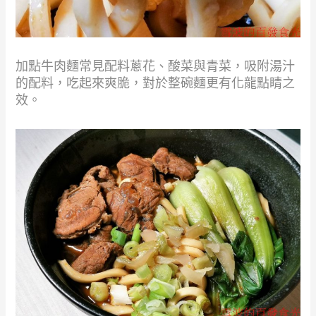
加點牛肉麵常見配料蔥花、酸菜與青菜，吸附湯汁
的配料，吃起來爽脆，對於整碗麵更有化龍點睛之
效。