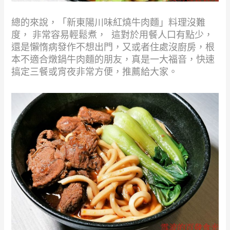
總的來說，「新東陽川味紅燒牛肉麵」料理沒難
度， 非常容易輕鬆煮， 這對於用餐人口有點少，
還是懶惰病發作不想出門，又或者住處沒廚房，根
本不適合燉鍋牛肉麵的朋友，真是一大福音，快速
搞定三餐或宵夜非常方便，推薦給大家。