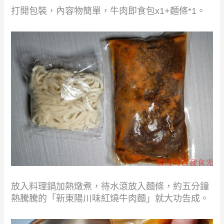
打開包裝，內容物簡單，牛肉即食包x1+麵條*1。
放入料理鍋加熱燉煮，待水滾放入麵條，約五分鐘
熱騰騰的「新東陽川味紅燒牛肉麵」就大功告成。