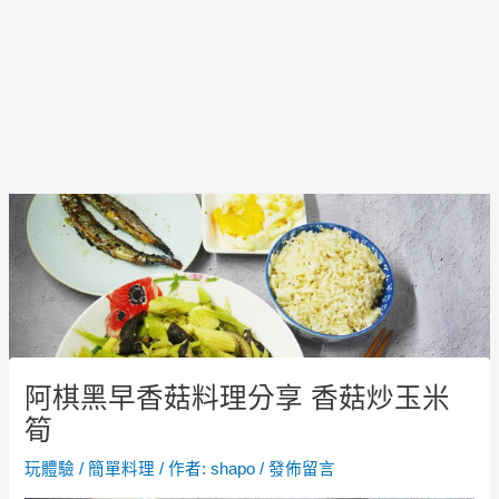
Post
navigation
阿棋黑早香菇料理分享 香菇炒玉米
筍
玩體驗
/
簡單料理
/ 作者:
shapo
/
發佈留言