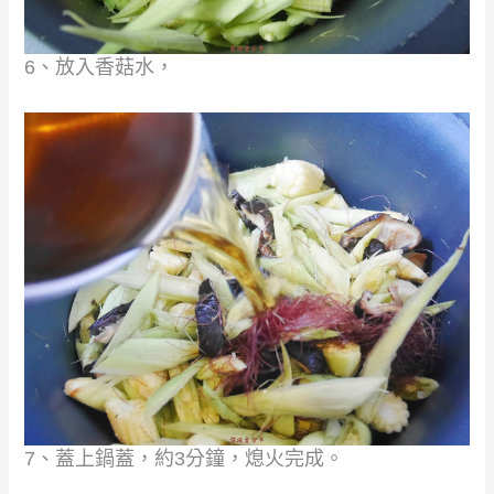
6、放入香菇水，
7
、
蓋上鍋蓋，約3分鐘，熄火完成。