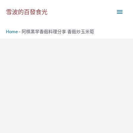
跳
主
至
雪波的百發食光
主
要
要
Home
-
阿棋黑早香菇料理分享 香菇炒玉米筍
內
選
容
單