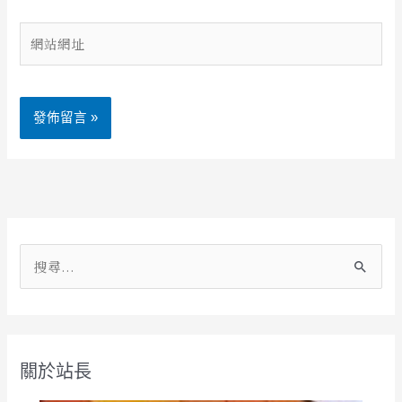
郵
件
網
地
站
址
網
*
址
Alternative:
搜
尋
關
鍵
關於站長
字
: