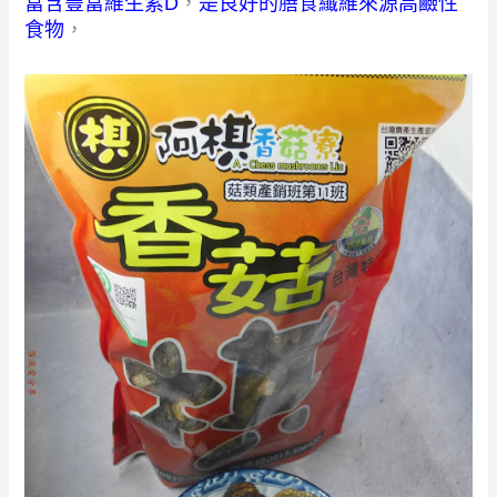
富含豐富維生素D
，
是良好的膳食纖維來源高鹼性
食物
，