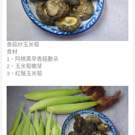
香菇炒玉米筍
食材
1、阿棋黑早香菇數朵
2、玉米筍嫩芽
3、紅鬚玉米筍