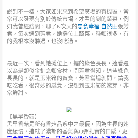
說到不一樣，大家如果來到希望廣場的有機區，常
常可以發現有別於傳統市場，
才看的到的蔬菜，例
如我曾經訪問，聊了N次天的
忠食幸福 自然田
張芳
君，
每次遇到芳君，她攤位上蔬菜，種類很多，有
的我根本沒聽過，也沒吃過。
最近一次，看到她攤位上，擺的綠色長長，遠看還
以為是類似金針之類食材，
問芳君得知，這些綠色
長長的，就是玉米筍的寶寶，芳君當場剝開，請我
吃吃看，
很奇妙的感覺，沒想到玉米筍的嫰芽，非
常鮮甜。
【黑早香菇】
黑早香菇是所有香菇品系中之最優，因為生長的速
度緩慢，造就了濃郁的香氣與Q彈
扎實的口感，更