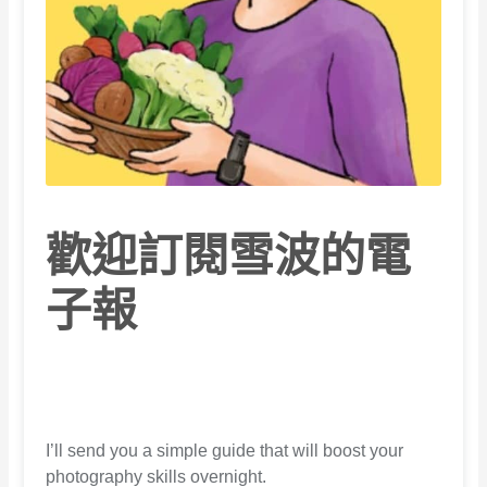
歡迎訂閱雪波的電
子報
I’ll send you a simple guide that will boost your
photography skills overnight.