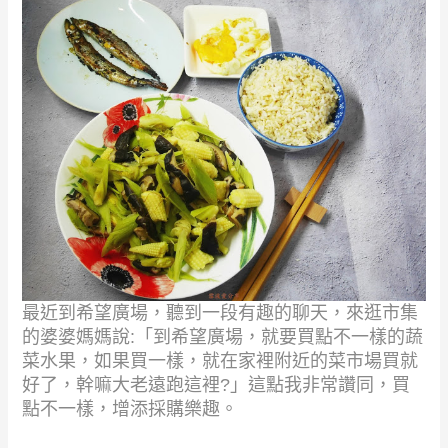
最近到希望廣場，聽到一段有趣的聊天，來逛市集
的婆婆媽媽說:「到希望廣場，就要買點不一
樣的蔬
菜水果，如果買一樣，就在家裡附近的菜市場買就
好了，幹嘛大老遠跑這裡?」這點我非
常讚同，買
點不一樣，增添採購樂趣。