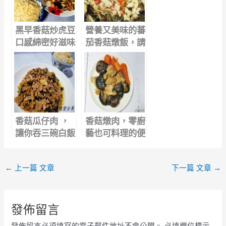
黑早香菇炒虎豆
營養又美味的蕃
口感綿密好滋味
茄香菇燉飯，請
你跟我這樣做
香菇瓜仔肉 ，
香菇燉肉，零廚
讓你吞三碗白飯
藝也可料理的便
當菜
←
上一篇 文章
下一篇 文章
→
發佈留言