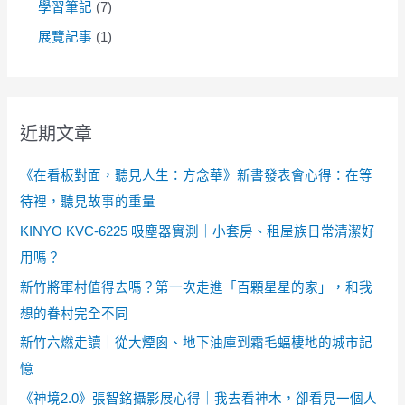
學習筆記
(7)
展覽記事
(1)
近期文章
《在看板對面，聽見人生：方念華》新書發表會心得：在等
待裡，聽見故事的重量
KINYO KVC-6225 吸塵器實測｜小套房、租屋族日常清潔好
用嗎？
新竹將軍村值得去嗎？第一次走進「百顆星星的家」，和我
想的眷村完全不同
新竹六燃走讀｜從大煙囪、地下油庫到霜毛蝠棲地的城市記
憶
《神境2.0》張智銘攝影展心得｜我去看神木，卻看見一個人