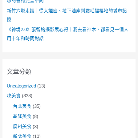
想的眷村完全不同
新竹六燃走讀｜從大煙囪、地下油庫到霜毛蝠棲地的城市記
憶
《神境2.0》張智銘攝影展心得｜我去看神木，卻看見一個人
用十年和時間對話
文章分類
Uncategorized
(13)
吃美食
(338)
台北美食
(35)
基隆美食
(8)
廣州美食
(3)
新北美食
(10)