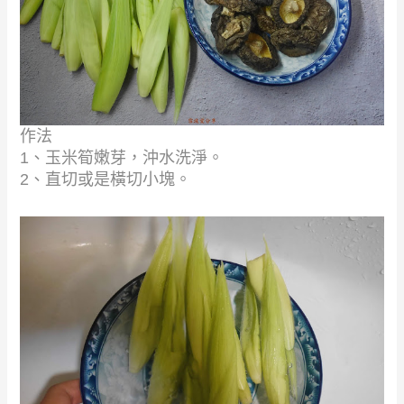
作法
1、玉米筍嫩芽，沖水洗淨。
2、直切或是橫切小塊
。