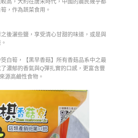
值較高，大約在唐宋時代，
中國的農民幾乎都
白筍，作為蔬菜食用。
烤之後灑些鹽，享受清心甘甜的味道，
或是與
蔬。
炒筊白筍，【黑早香菇】所有香菇品系中之最
就了濃郁的香氣與
Q
彈扎實的口感，更富含豐
來源高鹼性食物。