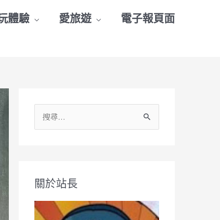
玩體驗
愛旅遊
電子報頁面
搜
尋
關
鍵
關於站長
字
: