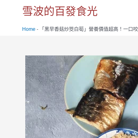
跳
雪波的百發食光
至
主
要
Home
-
「黑早香菇炒筊白筍」營養價值超高！一口咬
內
容
Post
navigation