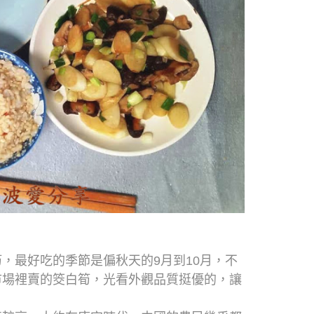
筍，最好吃的季節是偏秋天的
9
月到
10
月，
不
市場裡賣的筊白筍，光看外觀品質挺優的，
讓