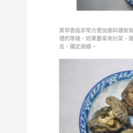
黑早香菇非常方便加進料理就
禮的等級，
如果要拿來炒菜，
去，鐵定過癮。