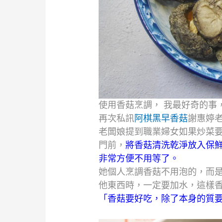
使用香菇烹調， 我最好奇的事
再次私訊
阿棋黑早香菇
謝惠婷
老闆娘提到職業婦女如果炒菜
門前，
將香菇清洗乾淨放入保
非常方便不用等了。
她個人烹調香菇不用泡的，而是
他東西時，一定要加水，
這樣
「香菇要好吃，除了本身的質