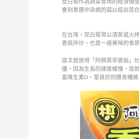
茭白筍作為蔬菜食用的經濟價
會刻意選中染病的菰以結出茭
在台灣，茭白筍常以清蒸或火
香菇拌炒，也是一道美味的食
這次我使用「阿棋黑早香菇」
優，
因為生長的速度緩慢，造
富維生素
D
，
是良好的膳食纖維