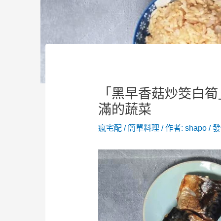
「黑早香菇炒筊白筍
滿的蔬菜
瘋宅配
/
簡單料理
/ 作者:
shapo
/
發