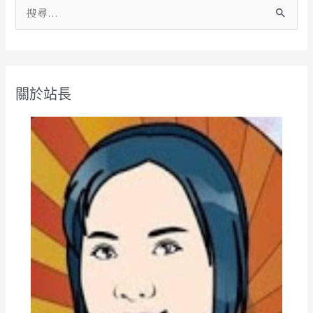
搜
尋
關
鍵
關於站長
字
: