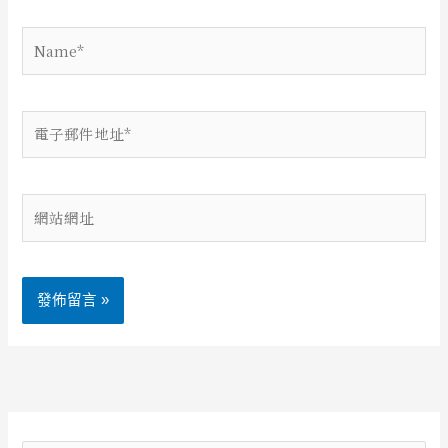
Name*
電
子
郵
件
網
地
站
址
網
*
址
Alternative: