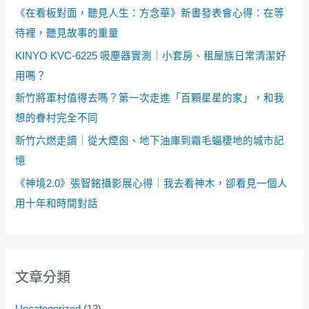
《在看板對面，聽見人生：方念華》新書發表會心得：在等
待裡，聽見故事的重量
KINYO KVC-6225 吸塵器實測｜小套房、租屋族日常清潔好
用嗎？
新竹將軍村值得去嗎？第一次走進「百顆星星的家」，和我
想的眷村完全不同
新竹六燃走讀｜從大煙囪、地下油庫到霜毛蝠棲地的城市記
憶
《神境2.0》張智銘攝影展心得｜我去看神木，卻看見一個人
用十年和時間對話
文章分類
Uncategorized
(13)