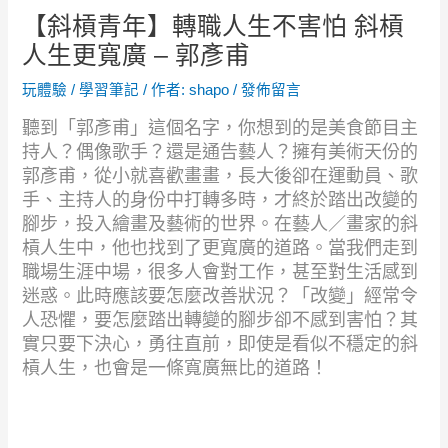
【斜槓青年】轉職人生不害怕 斜槓
人生更寬廣 – 郭彥甫
玩體驗
/
學習筆記
/ 作者:
shapo
/
發佈留言
聽到「郭彥甫」這個名字，你想到的是美食節目主
持人？偶像歌手？還是通告藝人？擁有美術天份的
郭彥甫，從小就喜歡畫畫，長大後卻在運動員、歌
手、主持人的身份中打轉多時，才終於踏出改變的
腳步，投入繪畫及藝術的世界。在藝人／畫家的斜
槓人生中，他也找到了更寬廣的道路。當我們走到
職場生涯中場，很多人會對工作，甚至對生活感到
迷惑。此時應該要怎麼改善狀況？「改變」經常令
人恐懼，要怎麼踏出轉變的腳步卻不感到害怕？其
實只要下決心，勇往直前，即使是看似不穩定的斜
槓人生，也會是一條寬廣無比的道路！