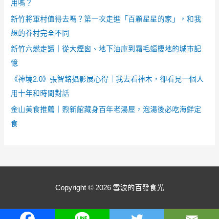
用嗎？
新竹將軍村值得去嗎？第一次走進「百顆星星的家」，和我
想的眷村完全不同
新竹六燃走讀｜從大煙囪、地下油庫到霜毛蝠棲地的城市記
憶
《神境2.0》張智銘攝影展心得｜我去看神木，卻看見一個人
用十年和時間對話
金山美食推薦｜煦新館藏身百年老湯屋，泡湯後必吃海鮮定
食
Copyright © 2026
雪波的百發食光