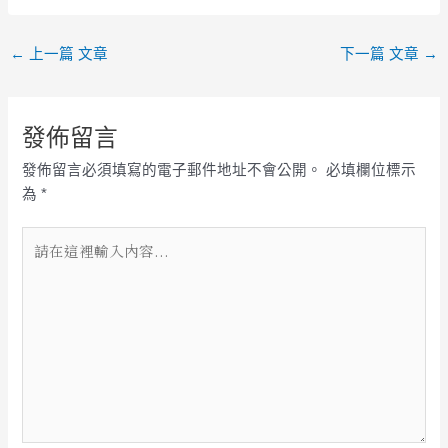
農大食 農@台
大講座
←
上一篇 文章
下一篇 文章
→
發佈留言
發佈留言必須填寫的電子郵件地址不會公開。
必填欄位標示
為
*
請
在
這
裡
輸
入
內
容...