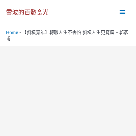
跳
主
至
雪波的百發食光
主
要
要
Home
-
【斜槓青年】轉職人生不害怕 斜槓人生更寬廣 – 郭彥
內
選
甫
容
單