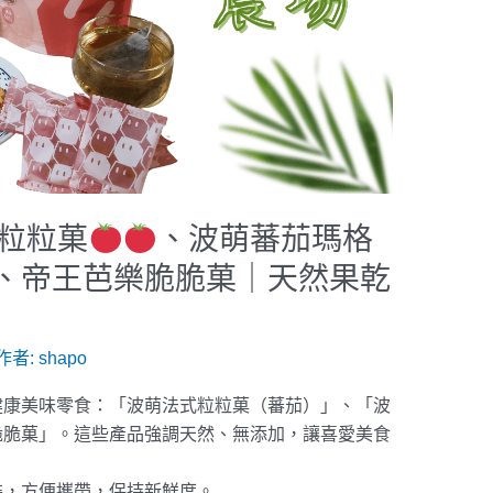
式粒粒菓
、波萌蕃茄瑪格
、帝王芭樂脆脆菓｜天然果乾
 作者:
shapo
健康美味零食：「波萌法式粒粒菓（蕃茄）」、「波
脆脆菓」。這些產品強調天然、無添加，讓喜愛美食
裝，方便攜帶，保持新鮮度。