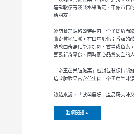
特
這款軟糖有淡淡水果香氣，不像市售
曲
給朋友。
奇
獨
波萌蕃茄瑪格麗特曲奇」盒子簡約而
享
曲奇質地細膩，在口中融化；番茄的
盒
這款曲奇無化學添加劑、香精或色素
喜歡新奇零食、同時關心品質安全的
、
「帝王芭樂脆脆菓」密封包裝保持新
帝
這款脆脆果富含益生菌，帝王芭樂味
王
芭
總結來說，「波萌農場」產品既美味
樂
脆
脆
繼續閱讀 »
菓
｜