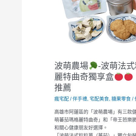
波
萌
法
式
粒
粒
菓
波萌農場
-波萌法
麗特曲奇獨享盒
、
波
推薦
萌
瘋宅配
/
伴手禮
,
宅配美食
,
糖果零食
/
蕃
茄
高雄市阿蓮區的「波萌農場」有三款
瑪
萌蕃茄瑪格麗特曲奇」和「帝王芭樂
格
和關心健康朋友好選擇。
麗
「波萌法式粒粒菓（蕃茄）」獨立包