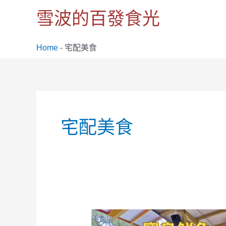
跳
雪波的百發食光
至
主
要
Home
-
宅配美食
內
容
文
章
宅配美食
分
頁
2024