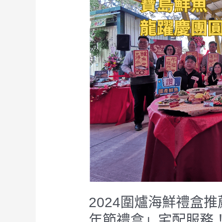
圍
爐
海
鮮
禮
盒
推
薦
｜
一
指
下
單
享
受
「國
2024圍爐海鮮禮盒
產
年節禮盒」宅配服務
鮮