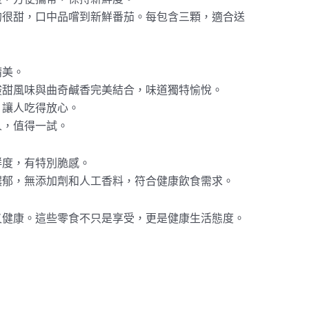
的很甜，口中品嚐到新鮮番茄。每包含三顆，適合送
精美。
酸甜風味與曲奇鹹香完美結合，味道獨特愉悅。
，讓人吃得放心。
人，值得一試。
鮮度，有特別脆感。
濃郁，無添加劑和人工香料，符合健康飲食需求。
又健康。這些零食不只是享受，更是健康生活態度。