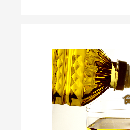
天
然
果
乾
推
薦
食
用
油
怎
麼
選？