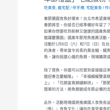
魚
吃美食
,
瘋宅配
/
伴手禮
,
宅配美食
/ 作
年
春節團圓食魚好運來！台北市希望廣
節
春節將至，你是否已經準備好年菜了
禮
如果你想要吃到新鮮又健康的國產魚
盒」
龍躍慶團圓』國產年節用魚推薦活動
宅
活動於1月6日（六）和7日（日）在
配
的漁會，帶來當令尚青的黃金鯧、鰻
服
魚，讓你挑選心儀的魚類，現場購買
務！
除了買魚，你還可以欣賞到星級飯店
龍迎春吉慶鯧隆」、「幸福鰻鰻雙喜
上」、「花開富貴錦繡鮮拼」、「節
簡單的方法，將魚類變成年節必備的
此外，活動現場還將推廣國人食魚有
（魚）』食魚文化，讓你在享受美食