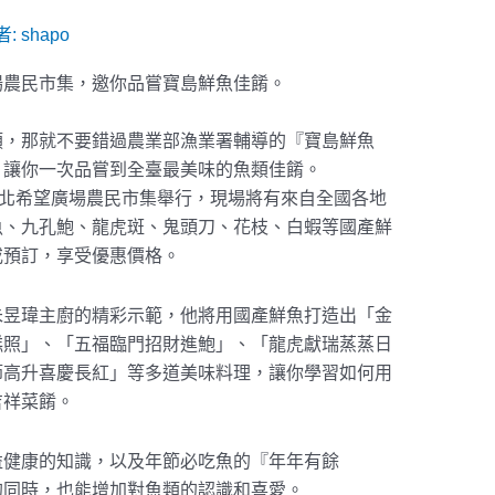
者:
shapo
場農民市集，邀你品嘗寶島鮮魚佳餚。
？
類，那就不要錯過農業部漁業署輔導的『寶島鮮魚
，讓你一次品嘗到全臺最美味的魚類佳餚。
台北希望廣場農民市集舉行，現場將有來自全國各地
魚、九孔鮑、龍虎斑、鬼頭刀、花枝、白蝦等國產鮮
或預訂，享受優惠價格。
朱昱瑋主廚的精彩示範，他將用國產鮮魚打造出「金
糕照」、「五福臨門招財進鮑」、「龍虎獻瑞蒸蒸日
節高升喜慶長紅」等多道美味料理，讓你學習如何用
吉祥菜餚。
益健康的知識，以及年節必吃魚的『年年有餘
的同時，也能增加對魚類的認識和喜愛。