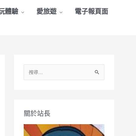
玩體驗
愛旅遊
電子報頁面
搜
尋
關
鍵
關於站長
字
: