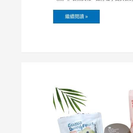
繼續閱讀 »
波
萌
農
場
-