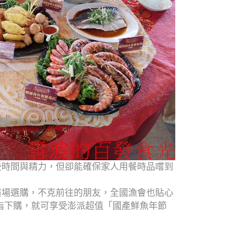
些時間與精力，但卻能確保家人用餐時品嚐到
廣場選購，不克前往的朋友，全國漁會也貼心
指下購，就可享受澎派超值「國產鮮魚年節