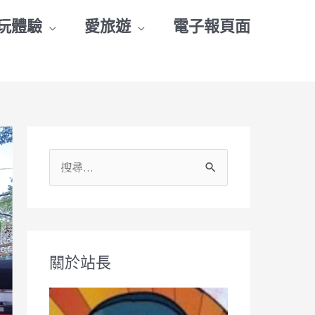
玩體驗
愛旅遊
電子報頁面
搜
尋
關
鍵
關於站長
字
: