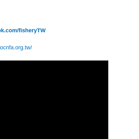
ok.com/fisheryTW
rocnfa.org.tw/