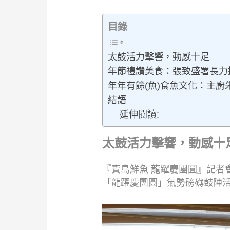
目錄
太鼓活力擊響，動感十足
年節禮讚美食：張致盛署長力
年年有餘(魚)食魚文化：主
結語
延伸閱讀:
太鼓活力擊響，動感十
『寶島鮮魚 龍躍慶團圓』記者
「龍躍慶團圓」氣勢磅礴鼓陣