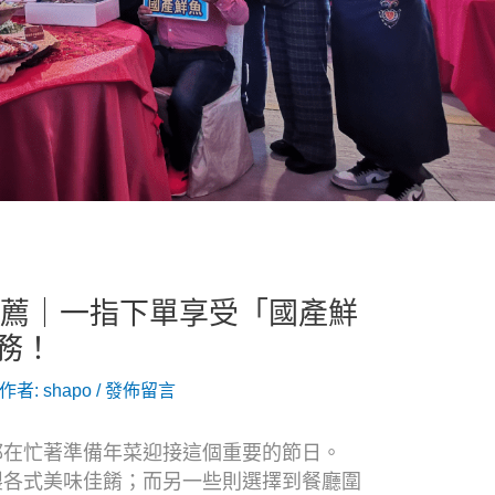
推薦｜一指下單享受「國產鮮
務！
 作者:
shapo
/
發佈留言
都在忙著準備年菜迎接這個重要的節日。
製各式美味佳餚；而另一些則選擇到餐廳圍