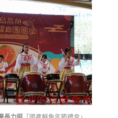
署長力挺
「國產鮮魚年節禮盒」