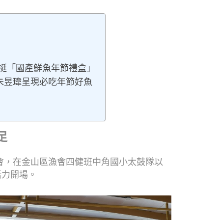
挺「國產鮮魚年節禮盒」
廚朱昱瑋呈現必吃年節好魚
足
會，在金山區漁會四健班中角國小太鼓隊以
活力開場。