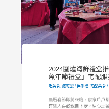
2024圍爐海鮮禮盒
魚年節禮盒」宅配服
吃美食
,
瘋宅配
/
伴手禮
,
宅配美食
/
農曆春節即將來臨，家家戶戶
有些人喜歡親自下廚，精心烹